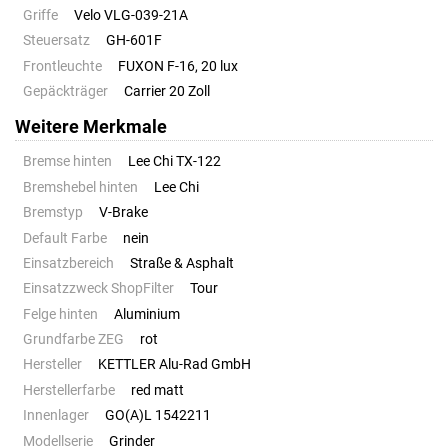
Griffe
Velo VLG-039-21A
Steuersatz
GH-601F
Frontleuchte
FUXON F-16, 20 lux
Gepäckträger
Carrier 20 Zoll
Weitere Merkmale
Bremse hinten
Lee Chi TX-122
Bremshebel hinten
Lee Chi
Bremstyp
V-Brake
Default Farbe
nein
Einsatzbereich
Straße & Asphalt
Einsatzzweck ShopFilter
Tour
Felge hinten
Aluminium
Grundfarbe ZEG
rot
Hersteller
KETTLER Alu-Rad GmbH
Herstellerfarbe
red matt
Innenlager
GO(A)L 1542211
Modellserie
Grinder