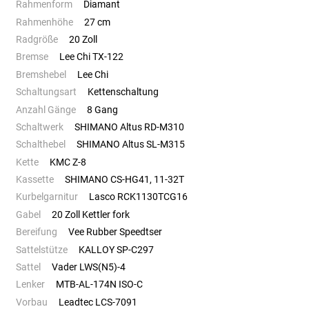
Rahmenform
Diamant
Rahmenhöhe
27 cm
Radgröße
20 Zoll
Bremse
Lee Chi TX-122
Bremshebel
Lee Chi
Schaltungsart
Kettenschaltung
Anzahl Gänge
8 Gang
Schaltwerk
SHIMANO Altus RD-M310
Schalthebel
SHIMANO Altus SL-M315
Kette
KMC Z-8
Kassette
SHIMANO CS-HG41, 11-32T
Kurbelgarnitur
Lasco RCK1130TCG16
Gabel
20 Zoll Kettler fork
Bereifung
Vee Rubber Speedtser
Sattelstütze
KALLOY SP-C297
Sattel
Vader LWS(N5)-4
Lenker
MTB-AL-174N ISO-C
Vorbau
Leadtec LCS-7091