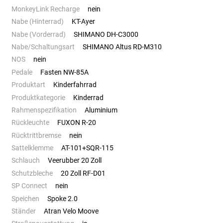
MonkeyLink Recharge
nein
Nabe (Hinterrad)
KT-Ayer
Nabe (Vorderrad)
SHIMANO DH-C3000
Nabe/Schaltungsart
SHIMANO Altus RD-M310
NOS
nein
Pedale
Fasten NW-85A
Produktart
Kinderfahrrad
Produktkategorie
Kinderrad
Rahmenspezifikation
Aluminium
Rückleuchte
FUXON R-20
Rücktrittbremse
nein
Sattelklemme
AT-101+SQR-115
Schlauch
Veerubber 20 Zoll
Schutzbleche
20 Zoll RF-D01
SP Connect
nein
Speichen
Spoke 2.0
Ständer
Atran Velo Moove