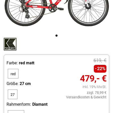
619,- €
Farbe:
red matt
22%
red
479,- €
matt
Größe:
27 cm
inkl. 19% MwSt.
zzgl. 78,99 €
27
Versandkosten & Gewicht
cm
Rahmenform:
Diamant