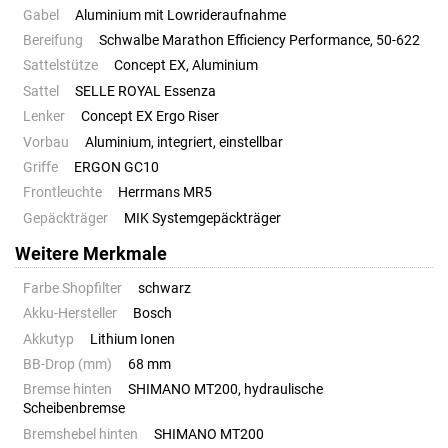
Gabel
Aluminium mit Lowrideraufnahme
Bereifung
Schwalbe Marathon Efficiency Performance, 50-622
Sattelstütze
Concept EX, Aluminium
Sattel
SELLE ROYAL Essenza
Lenker
Concept EX Ergo Riser
Vorbau
Aluminium, integriert, einstellbar
Griffe
ERGON GC10
Frontleuchte
Herrmans MR5
Gepäckträger
MIK Systemgepäckträger
Weitere Merkmale
Farbe Shopfilter
schwarz
Akku-Hersteller
Bosch
Akkutyp
Lithium Ionen
BB-Drop (mm)
68 mm
Bremse hinten
SHIMANO MT200, hydraulische
Scheibenbremse
Bremshebel hinten
SHIMANO MT200