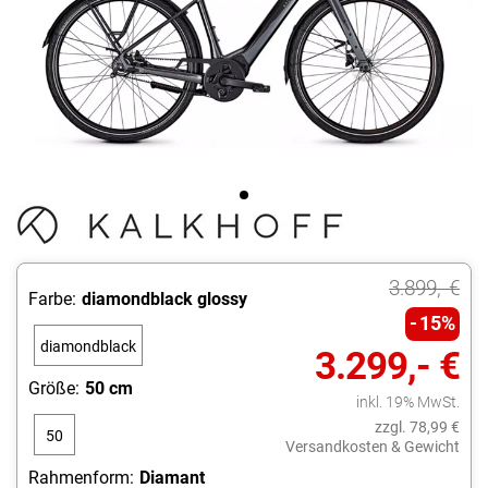
3.899,- €
Farbe:
diamondblack glossy
15%
diamondblack
3.299,- €
glossy
Größe:
50 cm
inkl. 19% MwSt.
zzgl. 78,99 €
50
Versandkosten & Gewicht
cm
Rahmenform:
Diamant