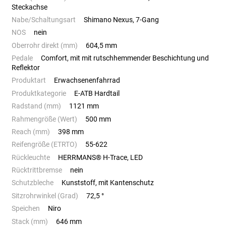
Steckachse
Nabe/Schaltungsart
Shimano Nexus, 7-Gang
NOS
nein
Oberrohr direkt (mm)
604,5 mm
Pedale
Comfort, mit mit rutschhemmender Beschichtung und
Reflektor
Produktart
Erwachsenenfahrrad
Produktkategorie
E-ATB Hardtail
Radstand (mm)
1121 mm
Rahmengröße (Wert)
500 mm
Reach (mm)
398 mm
Reifengröße (ETRTO)
55-622
Rückleuchte
HERRMANS® H-Trace, LED
Rücktrittbremse
nein
Schutzbleche
Kunststoff, mit Kantenschutz
Sitzrohrwinkel (Grad)
72,5 °
Speichen
Niro
Stack (mm)
646 mm