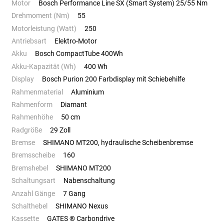
Motor
Bosch Performance Line SX (Smart System) 25/55 Nm
Drehmoment (Nm)
55
Motorleistung (Watt)
250
Antriebsart
Elektro-Motor
Akku
Bosch CompactTube 400Wh
Akku-Kapazität (Wh)
400 Wh
Display
Bosch Purion 200 Farbdisplay mit Schiebehilfe
Rahmenmaterial
Aluminium
Rahmenform
Diamant
Rahmenhöhe
50 cm
Radgröße
29 Zoll
Bremse
SHIMANO MT200, hydraulische Scheibenbremse
Bremsscheibe
160
Bremshebel
SHIMANO MT200
Schaltungsart
Nabenschaltung
Anzahl Gänge
7 Gang
Schalthebel
SHIMANO Nexus
Kassette
GATES ® Carbondrive