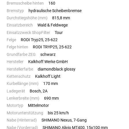
Bremsscheibe hinten
160
Bremstyp
hydraulische Scheibenbremse
Durchstiegshöhe (mm)
815,8 mm
Einsatzbereich
Wald & Feldwege
Einsatzzweck ShopFilter
Tour
Felge
RODI Tryp25, 25-622
Felge hinten
RODI TRYP25, 25-622
Grundfarbe ZEG
schwarz
Hersteller
Kalkhoff Werke GmbH
Herstellerfarbe
diamondblack glossy
Kettenschutz
Kalkhoff Light
Kurbellänge (mm)
170 mm
Ladegerät
Bosch, 2A
Lenkerbreite (mm)
690 mm
Motortyp
Mittelmotor
Motorunterstützung
bis 25 km/h
Nabe (Hinterrad)
SHIMANO Nexus, 7-Gang
Nabe (Vorderrad)
SHIMANO Alivio MT400, 15x100 mm