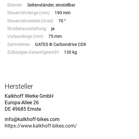
Ständer
Seitenständer, einstellbar
Steuerrohrlänge (mm)
190 mm
Steuerrohrwinkel (Grad)
70 °
Straßenausstattung
ja
Vorbaulänge (mm)
75 mm
Zahnriemen
GATES ® Carbondrive CDX
Zulässiges Gesamtgewicht
130 kg
Hersteller
Kalkhoff Werke GmbH
Europa-Allee 26
DE 49685 Emste
info@kalkhoff-bikes.com
https://www.kalkhoff-bikes.com/