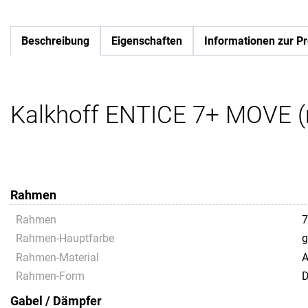
Beschreibung
Eigenschaften
Informationen zur Pr
Kalkhoff ENTICE 7+ MOVE 
Rahmen
Rahmen
7
Rahmen-Hauptfarbe
g
Rahmen-Material
A
Rahmen-Form
D
Gabel / Dämpfer