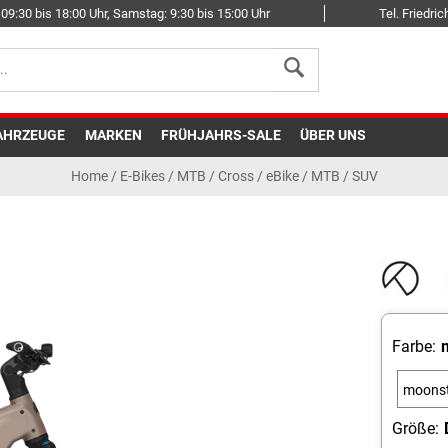
09:30 bis 18:00 Uhr, Samstag: 9:30 bis 15:00 Uhr
Tel. Friedr
AHRZEUGE
MARKEN
FRÜHJAHRS-SALE
ÜBER UNS
Home
/
E-Bikes
/
MTB / Cross
/
eBike / MTB / SUV
Farbe:
moons
m
Größe: