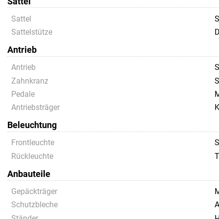
Sattel
Sattel
S
Sattelstütze
D
Antrieb
Antrieb
S
Zahnkranz
S
Pedale
M
Antriebsträger
K
Beleuchtung
Frontleuchte
S
Rückleuchte
T
Anbauteile
Gepäckträger
M
Schutzbleche
A
Ständer
H