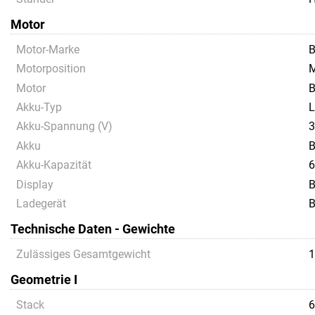
Motor
Motor-Marke
B
Motorposition
M
Motor
B
Akku-Typ
L
Akku-Spannung (V)
Akku
B
Akku-Kapazität
6
Display
B
Ladegerät
B
Technische Daten - Gewichte
Zulässiges Gesamtgewicht
1
Geometrie I
Stack
6