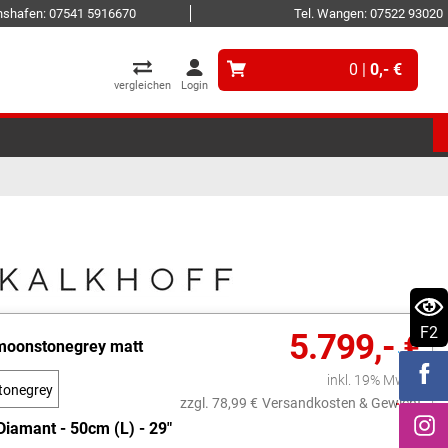
ichshafen: 07541 5916670
Tel. Wangen: 07522 93020
0 |
0,- €
vergleichen
Login
F2
5.799,- €
moonstonegrey matt
inkl. 19% MwSt.
tonegrey
zzgl. 78,99 €
Versandkosten & Gewicht
att
Diamant - 50cm (L) - 29"