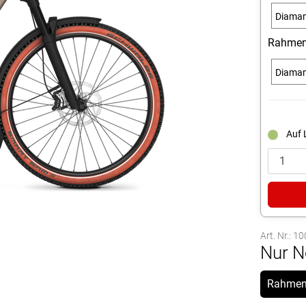
Diama
- 50c
Rahmen
(L) - 2
Diama
Auf 
Art. Nr.: 
Nur N
Rahmen