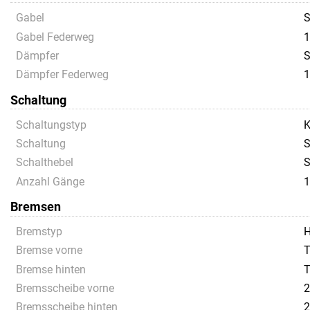
Gabel
S
Gabel Federweg
1
Dämpfer
S
Dämpfer Federweg
1
Schaltung
Schaltungstyp
K
Schaltung
S
Schalthebel
S
Anzahl Gänge
1
Bremsen
Bremstyp
H
Bremse vorne
T
Bremse hinten
T
Bremsscheibe vorne
2
Bremsscheibe hinten
2