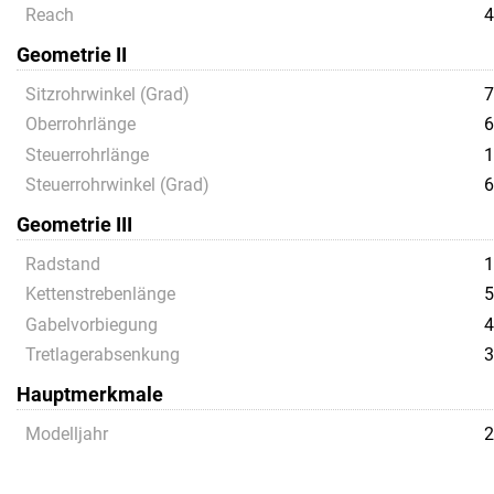
Reach
4
Geometrie II
Sitzrohrwinkel (Grad)
7
Oberrohrlänge
6
Steuerrohrlänge
1
Steuerrohrwinkel (Grad)
6
Geometrie III
Radstand
1
Kettenstrebenlänge
5
Gabelvorbiegung
4
Tretlagerabsenkung
3
Hauptmerkmale
Modelljahr
2