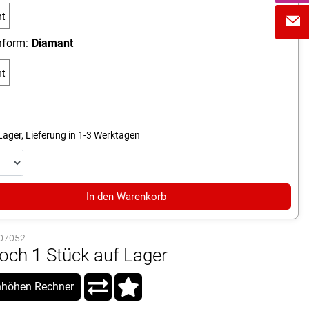
nt
m
form:
Diamant
9"
nt
Lager, Lieferung in 1-3 Werktagen
In den Warenkorb
1007052
och
1
Stück auf Lager
höhen Rechner