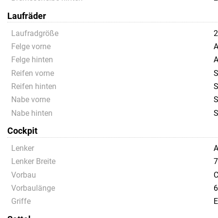
Laufräder
Laufradgröße
Felge vorne
A
Felge hinten
A
Reifen vorne
S
Reifen hinten
S
Nabe vorne
S
Nabe hinten
S
Cockpit
Lenker
A
Lenker Breite
7
Vorbau
C
Vorbaulänge
6
Griffe
E