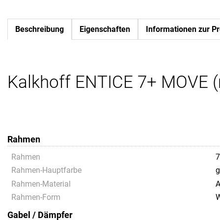
Beschreibung
Eigenschaften
Informationen zur Pr
Kalkhoff ENTICE 7+ MOVE 
Rahmen
Rahmen
7
Rahmen-Hauptfarbe
g
Rahmen-Material
A
Rahmen-Form
Gabel / Dämpfer