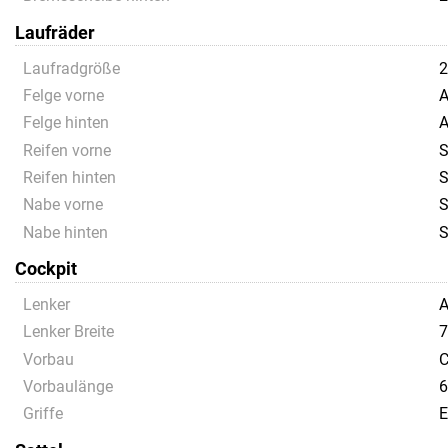
Laufräder
Laufradgröße
2
Felge vorne
A
Felge hinten
A
Reifen vorne
S
Reifen hinten
S
Nabe vorne
S
Nabe hinten
S
Cockpit
Lenker
A
Lenker Breite
7
Vorbau
C
Vorbaulänge
6
Griffe
E