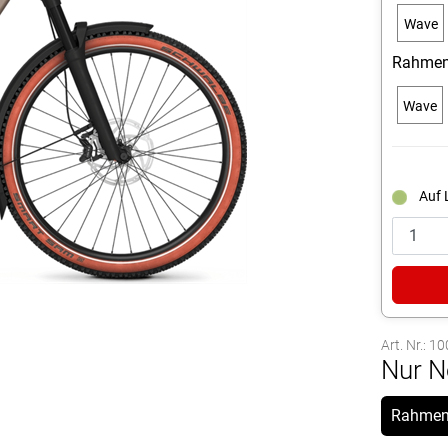
Wave
-
Rahmen
50cm
Wave
(M) -
27.5"
Auf 
Art. Nr.: 
Nur N
Rahmen