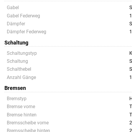
Gabel
S
Gabel Federweg
1
Dämpfer
S
Dämpfer Federweg
1
Schaltung
Schaltungstyp
K
Schaltung
S
Schalthebel
S
Anzahl Gänge
1
Bremsen
Bremstyp
H
Bremse vorne
T
Bremse hinten
T
Bremsscheibe vorne
2
Bremsscheibe hinten
2