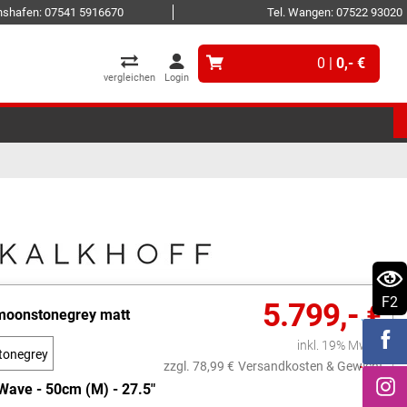
ichshafen: 07541 5916670
Tel. Wangen: 07522 93020
0 |
0,- €
vergleichen
Login
F2
5.799,- €
moonstonegrey matt
inkl. 19% MwSt.
tonegrey
zzgl. 78,99 €
Versandkosten & Gewicht
att
Wave - 50cm (M) - 27.5"