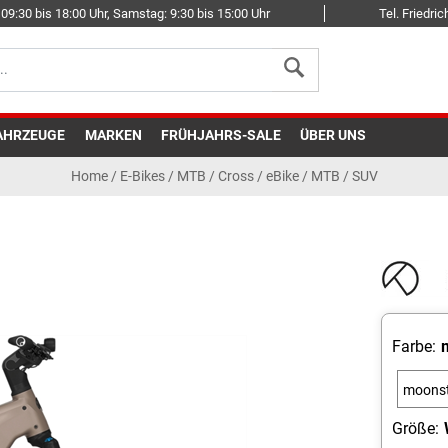
09:30 bis 18:00 Uhr, Samstag: 9:30 bis 15:00 Uhr
Tel. Friedr
AHRZEUGE
MARKEN
FRÜHJAHRS-SALE
ÜBER UNS
Home
/
E-Bikes
/
MTB / Cross
/
eBike / MTB / SUV
Farbe:
moons
m
Größe: