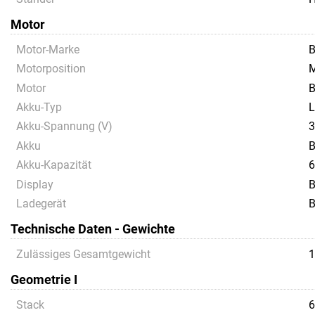
Motor
Motor-Marke
B
Motorposition
M
Motor
B
Akku-Typ
L
Akku-Spannung (V)
Akku
B
Akku-Kapazität
6
Display
B
Ladegerät
B
Technische Daten - Gewichte
Zulässiges Gesamtgewicht
1
Geometrie I
Stack
6