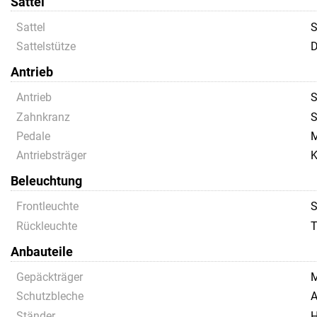
Sattel
Sattel
S
Sattelstütze
D
Antrieb
Antrieb
S
Zahnkranz
S
Pedale
M
Antriebsträger
K
Beleuchtung
Frontleuchte
S
Rückleuchte
T
Anbauteile
Gepäckträger
M
Schutzbleche
A
Ständer
H