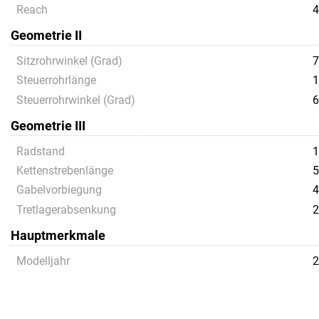
Reach
4
Geometrie II
Sitzrohrwinkel (Grad)
7
Steuerrohrlänge
1
Steuerrohrwinkel (Grad)
6
Geometrie III
Radstand
1
Kettenstrebenlänge
5
Gabelvorbiegung
4
Tretlagerabsenkung
2
Hauptmerkmale
Modelljahr
2