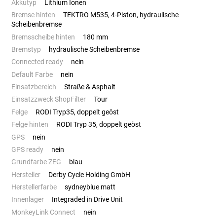
Akkutyp
Lithium Ionen
Bremse hinten
TEKTRO M535, 4-Piston, hydraulische
Scheibenbremse
Bremsscheibe hinten
180 mm
Bremstyp
hydraulische Scheibenbremse
Connected ready
nein
Default Farbe
nein
Einsatzbereich
Straße & Asphalt
Einsatzzweck ShopFilter
Tour
Felge
RODI Tryp35, doppelt geöst
Felge hinten
RODI Tryp 35, doppelt geöst
GPS
nein
GPS ready
nein
Grundfarbe ZEG
blau
Hersteller
Derby Cycle Holding GmbH
Herstellerfarbe
sydneyblue matt
Innenlager
Integraded in Drive Unit
MonkeyLink Connect
nein