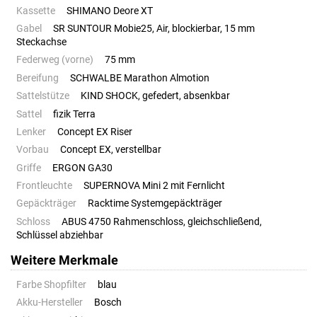
Kassette
SHIMANO Deore XT
Gabel
SR SUNTOUR Mobie25, Air, blockierbar, 15 mm
Steckachse
Federweg (vorne)
75 mm
Bereifung
SCHWALBE Marathon Almotion
Sattelstütze
KIND SHOCK, gefedert, absenkbar
Sattel
fizik Terra
Lenker
Concept EX Riser
Vorbau
Concept EX, verstellbar
Griffe
ERGON GA30
Frontleuchte
SUPERNOVA Mini 2 mit Fernlicht
Gepäckträger
Racktime Systemgepäckträger
Schloss
ABUS 4750 Rahmenschloss, gleichschließend,
Schlüssel abziehbar
Weitere Merkmale
Farbe Shopfilter
blau
Akku-Hersteller
Bosch