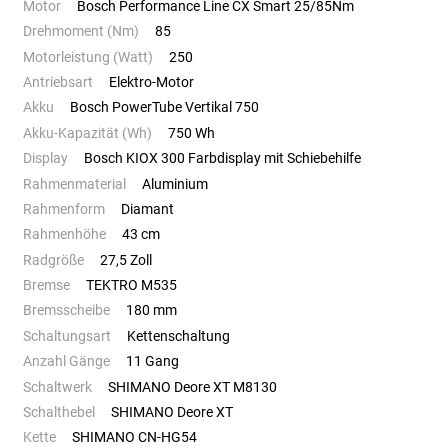
Motor
Bosch Performance Line CX Smart 25/85Nm
Drehmoment (Nm)
85
Motorleistung (Watt)
250
Antriebsart
Elektro-Motor
Akku
Bosch PowerTube Vertikal 750
Akku-Kapazität (Wh)
750 Wh
Display
Bosch KIOX 300 Farbdisplay mit Schiebehilfe
Rahmenmaterial
Aluminium
Rahmenform
Diamant
Rahmenhöhe
43 cm
Radgröße
27,5 Zoll
Bremse
TEKTRO M535
Bremsscheibe
180 mm
Schaltungsart
Kettenschaltung
Anzahl Gänge
11 Gang
Schaltwerk
SHIMANO Deore XT M8130
Schalthebel
SHIMANO Deore XT
Kette
SHIMANO CN-HG54