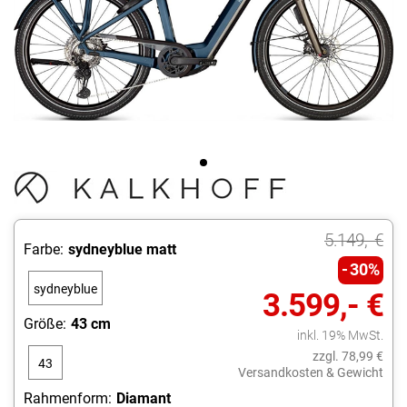
5.149,- €
Farbe:
sydneyblue matt
30%
sydneyblue
3.599,- €
matt
Größe:
43 cm
inkl. 19% MwSt.
zzgl. 78,99 €
43
Versandkosten & Gewicht
cm
Rahmenform:
Diamant