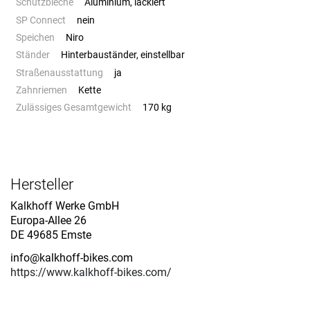
Schutzbleche
Aluminium, lackiert
SP Connect
nein
Speichen
Niro
Ständer
Hinterbauständer, einstellbar
Straßenausstattung
ja
Zahnriemen
Kette
Zulässiges Gesamtgewicht
170 kg
Hersteller
Kalkhoff Werke GmbH
Europa-Allee 26
DE 49685 Emste
info@kalkhoff-bikes.com
https://www.kalkhoff-bikes.com/