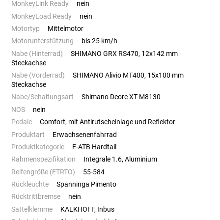
MonkeyLink Ready
nein
MonkeyLoad Ready
nein
Motortyp
Mittelmotor
Motorunterstützung
bis 25 km/h
Nabe (Hinterrad)
SHIMANO GRX RS470, 12x142 mm
Steckachse
Nabe (Vorderrad)
SHIMANO Alivio MT400, 15x100 mm
Steckachse
Nabe/Schaltungsart
Shimano Deore XT M8130
NOS
nein
Pedale
Comfort, mit Antirutscheinlage und Reflektor
Produktart
Erwachsenenfahrrad
Produktkategorie
E-ATB Hardtail
Rahmenspezifikation
Integrale 1.6, Aluminium
Reifengröße (ETRTO)
55-584
Rückleuchte
Spanninga Pimento
Rücktrittbremse
nein
Sattelklemme
KALKHOFF, Inbus