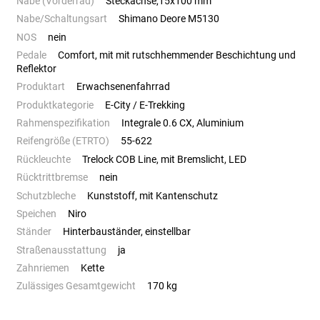
Nabe (Vorderrad)
Steckachse,15x100 mm
Nabe/Schaltungsart
Shimano Deore M5130
NOS
nein
Pedale
Comfort, mit mit rutschhemmender Beschichtung und
Reflektor
Produktart
Erwachsenenfahrrad
Produktkategorie
E-City / E-Trekking
Rahmenspezifikation
Integrale 0.6 CX, Aluminium
Reifengröße (ETRTO)
55-622
Rückleuchte
Trelock COB Line, mit Bremslicht, LED
Rücktrittbremse
nein
Schutzbleche
Kunststoff, mit Kantenschutz
Speichen
Niro
Ständer
Hinterbauständer, einstellbar
Straßenausstattung
ja
Zahnriemen
Kette
Zulässiges Gesamtgewicht
170 kg