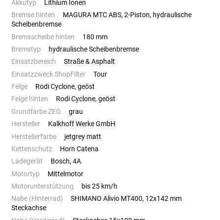
Akkutyp
Lithium Ionen
Bremse hinten
MAGURA MTC ABS, 2-Piston, hydraulische
Scheibenbremse
Bremsscheibe hinten
180 mm
Bremstyp
hydraulische Scheibenbremse
Einsatzbereich
Straße & Asphalt
Einsatzzweck ShopFilter
Tour
Felge
Rodi Cyclone, geöst
Felge hinten
Rodi Cyclone, geöst
Grundfarbe ZEG
grau
Hersteller
Kalkhoff Werke GmbH
Herstellerfarbe
jetgrey matt
Kettenschutz
Horn Catena
Ladegerät
Bosch, 4A
Motortyp
Mittelmotor
Motorunterstützung
bis 25 km/h
Nabe (Hinterrad)
SHIMANO Alivio MT400, 12x142 mm
Steckachse