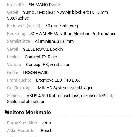
Kassette
SHIMANO Deore
Gabel
Suntour Mobie34 ABS Air, blockierbar, 15 mm
Steckachse
Federweg (vorne)
80 mm Federweg
Bereifung
SCHWALBE Marathon Almotion Performance
Sattelstütze
Aluminium, 31.6 mm
Sattel
SELLE ROYAL Lookin
Lenker
Concept EX Riser
Vorbau
Concept EX, verstellbar
Griffe
ERGON GA30
Frontleuchte
Litemove LED, 110 LUX
Gepäckträger
MIK HD Systemgepäckträger
Schloss
ABUS 4750 Rahmenschloss, gleichschließend,
Schlüssel abziehbar
Weitere Merkmale
Farbe Shopfilter
grau
Akku-Hersteller
Bosch