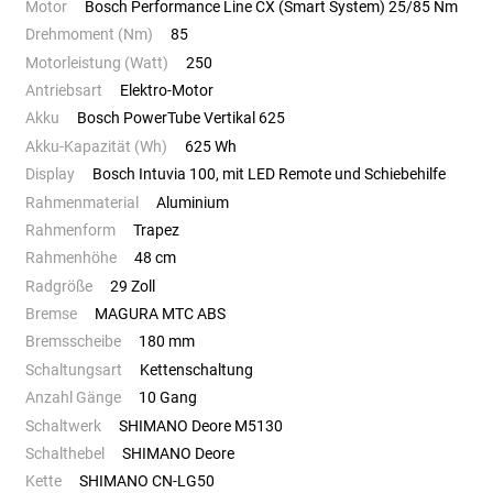
Motor
Bosch Performance Line CX (Smart System) 25/85 Nm
Drehmoment (Nm)
85
Motorleistung (Watt)
250
Antriebsart
Elektro-Motor
Akku
Bosch PowerTube Vertikal 625
Akku-Kapazität (Wh)
625 Wh
Display
Bosch Intuvia 100, mit LED Remote und Schiebehilfe
Rahmenmaterial
Aluminium
Rahmenform
Trapez
Rahmenhöhe
48 cm
Radgröße
29 Zoll
Bremse
MAGURA MTC ABS
Bremsscheibe
180 mm
Schaltungsart
Kettenschaltung
Anzahl Gänge
10 Gang
Schaltwerk
SHIMANO Deore M5130
Schalthebel
SHIMANO Deore
Kette
SHIMANO CN-LG50