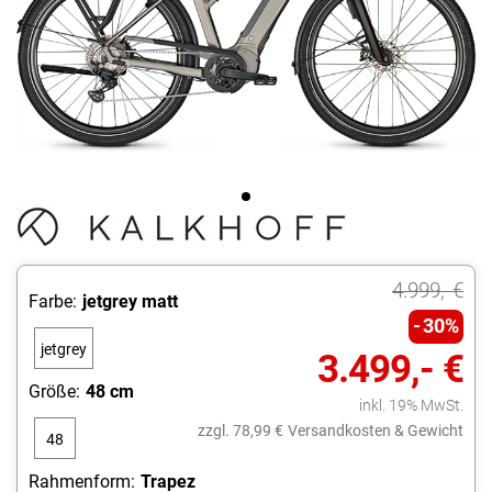
4.999,- €
Farbe:
jetgrey matt
30%
jetgrey
3.499,- €
matt
Größe:
48 cm
inkl. 19% MwSt.
zzgl. 78,99 €
Versandkosten & Gewicht
48
cm
Rahmenform:
Trapez