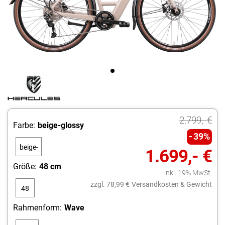
2.799,- €
Farbe:
beige-glossy
39%
beige-
1.699,- €
glossy
Größe:
48 cm
inkl. 19% MwSt.
zzgl. 78,99 €
Versandkosten & Gewicht
48
cm
Rahmenform:
Wave