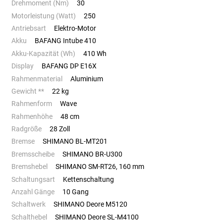
Drehmoment (Nm)
30
Motorleistung (Watt)
250
Antriebsart
Elektro-Motor
Akku
BAFANG Intube 410
Akku-Kapazität (Wh)
410 Wh
Display
BAFANG DP E16X
Rahmenmaterial
Aluminium
Gewicht **
22 kg
Rahmenform
Wave
Rahmenhöhe
48 cm
Radgröße
28 Zoll
Bremse
SHIMANO BL-MT201
Bremsscheibe
SHIMANO BR-U300
Bremshebel
SHIMANO SM-RT26, 160 mm
Schaltungsart
Kettenschaltung
Anzahl Gänge
10 Gang
Schaltwerk
SHIMANO Deore M5120
Schalthebel
SHIMANO Deore SL-M4100