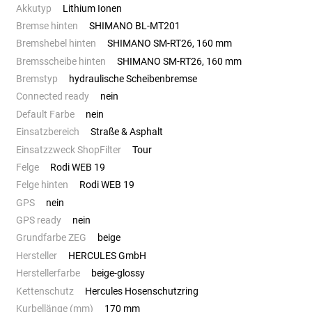
Akkutyp
Lithium Ionen
Bremse hinten
SHIMANO BL-MT201
Bremshebel hinten
SHIMANO SM-RT26, 160 mm
Bremsscheibe hinten
SHIMANO SM-RT26, 160 mm
Bremstyp
hydraulische Scheibenbremse
Connected ready
nein
Default Farbe
nein
Einsatzbereich
Straße & Asphalt
Einsatzzweck ShopFilter
Tour
Felge
Rodi WEB 19
Felge hinten
Rodi WEB 19
GPS
nein
GPS ready
nein
Grundfarbe ZEG
beige
Hersteller
HERCULES GmbH
Herstellerfarbe
beige-glossy
Kettenschutz
Hercules Hosenschutzring
Kurbellänge (mm)
170 mm