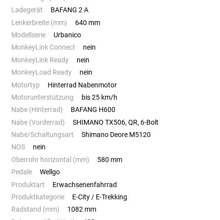
Ladegerät
BAFANG 2 A
Lenkerbreite (mm)
640 mm
Modellserie
Urbanico
MonkeyLink Connect
nein
MonkeyLink Ready
nein
MonkeyLoad Ready
nein
Motortyp
Hinterrad Nabenmotor
Motorunterstützung
bis 25 km/h
Nabe (Hinterrad)
BAFANG H600
Nabe (Vorderrad)
SHIMANO TX506, QR, 6-Bolt
Nabe/Schaltungsart
Shimano Deore M5120
NOS
nein
Oberrohr horizontal (mm)
580 mm
Pedale
Wellgo
Produktart
Erwachsenenfahrrad
Produktkategorie
E-City / E-Trekking
Radstand (mm)
1082 mm