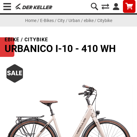
Home
/
E-Bikes
/
City / Urban
/
ebike / Citybike
EBIKE / CITYBIKE
URBANICO I-10 - 410 WH