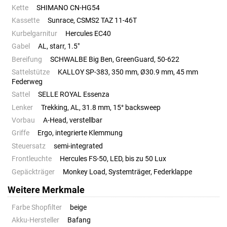
Kette
SHIMANO CN-HG54
Kassette
Sunrace, CSMS2 TAZ 11-46T
Kurbelgarnitur
Hercules EC40
Gabel
AL, starr, 1.5"
Bereifung
SCHWALBE Big Ben, GreenGuard, 50-622
Sattelstütze
KALLOY SP-383, 350 mm, Ø30.9 mm, 45 mm
Federweg
Sattel
SELLE ROYAL Essenza
Lenker
Trekking, AL, 31.8 mm, 15° backsweep
Vorbau
A-Head, verstellbar
Griffe
Ergo, integrierte Klemmung
Steuersatz
semi-integrated
Frontleuchte
Hercules FS-50, LED, bis zu 50 Lux
Gepäckträger
Monkey Load, Systemträger, Federklappe
Weitere Merkmale
Farbe Shopfilter
beige
Akku-Hersteller
Bafang