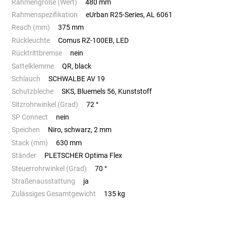
Rahmengröße (Wert)
480 mm
Rahmenspezifikation
eUrban R25-Series, AL 6061
Reach (mm)
375 mm
Rückleuchte
Comus RZ-100EB, LED
Rücktrittbremse
nein
Sattelklemme
QR, black
Schlauch
SCHWALBE AV 19
Schutzbleche
SKS, Bluemels 56, Kunststoff
Sitzrohrwinkel (Grad)
72 °
SP Connect
nein
Speichen
Niro, schwarz, 2 mm
Stack (mm)
630 mm
Ständer
PLETSCHER Optima Flex
Steuerrohrwinkel (Grad)
70 °
Straßenausstattung
ja
Zulässiges Gesamtgewicht
135 kg