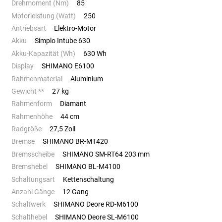
Drehmoment (Nm)
85
Motorleistung (Watt)
250
Antriebsart
Elektro-Motor
Akku
Simplo Intube 630
Akku-Kapazität (Wh)
630 Wh
Display
SHIMANO E6100
Rahmenmaterial
Aluminium
Gewicht **
27 kg
Rahmenform
Diamant
Rahmenhöhe
44 cm
Radgröße
27,5 Zoll
Bremse
SHIMANO BR-MT420
Bremsscheibe
SHIMANO SM-RT64 203 mm
Bremshebel
SHIMANO BL-M4100
Schaltungsart
Kettenschaltung
Anzahl Gänge
12 Gang
Schaltwerk
SHIMANO Deore RD-M6100
Schalthebel
SHIMANO Deore SL-M6100