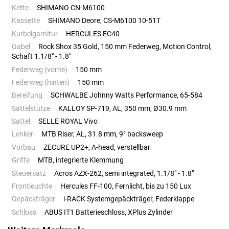
Kette
SHIMANO CN-M6100
Kassette
SHIMANO Deore, CS-M6100 10-51T
Kurbelgarnitur
HERCULES EC40
Gabel
Rock Shox 35 Gold, 150 mm Federweg, Motion Control,
Schaft 1.1/8" - 1.8"
Federweg (vorne)
150 mm
Federweg (hinten)
150 mm
Bereifung
SCHWALBE Johnny Watts Performance, 65-584
Sattelstütze
KALLOY SP-719, AL, 350 mm, Ø30.9 mm
Sattel
SELLE ROYAL Vivo
Lenker
MTB Riser, AL, 31.8 mm, 9° backsweep
Vorbau
ZECURE UP2+, A-head, verstellbar
Griffe
MTB, integrierte Klemmung
Steuersatz
Acros AZX-262, semi integrated, 1.1/8" - 1.8"
Frontleuchte
Hercules FF-100, Fernlicht, bis zu 150 Lux
Gepäckträger
i-RACK Systemgepäckträger, Federklappe
Schloss
ABUS IT1 Batterieschloss, XPlus Zylinder