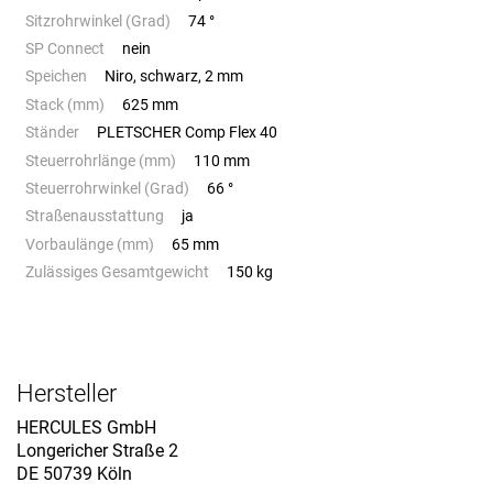
Sitzrohrwinkel (Grad)
74 °
SP Connect
nein
Speichen
Niro, schwarz, 2 mm
Stack (mm)
625 mm
Ständer
PLETSCHER Comp Flex 40
Steuerrohrlänge (mm)
110 mm
Steuerrohrwinkel (Grad)
66 °
Straßenausstattung
ja
Vorbaulänge (mm)
65 mm
Zulässiges Gesamtgewicht
150 kg
Hersteller
HERCULES GmbH
Longericher Straße 2
DE 50739 Köln