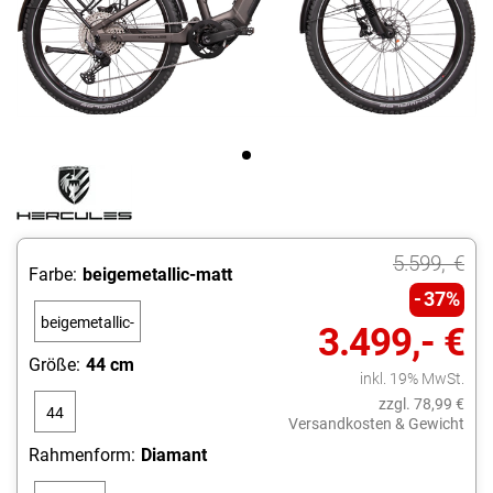
5.599,- €
Farbe:
beigemetallic-matt
37%
beigemetallic-
3.499,- €
matt
Größe:
44 cm
inkl. 19% MwSt.
zzgl. 78,99 €
44
Versandkosten & Gewicht
cm
Rahmenform:
Diamant