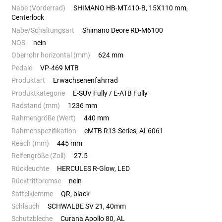
Nabe (Vorderrad)
SHIMANO HB-MT410-B, 15X110 mm,
Centerlock
Nabe/Schaltungsart
Shimano Deore RD-M6100
NOS
nein
Oberrohr horizontal (mm)
624 mm
Pedale
VP-469 MTB
Produktart
Erwachsenenfahrrad
Produktkategorie
E-SUV Fully / E-ATB Fully
Radstand (mm)
1236 mm
Rahmengröße (Wert)
440 mm
Rahmenspezifikation
eMTB R13-Series, AL6061
Reach (mm)
445 mm
Reifengröße (Zoll)
27.5
Rückleuchte
HERCULES R-Glow, LED
Rücktrittbremse
nein
Sattelklemme
QR, black
Schlauch
SCHWALBE SV 21, 40mm
Schutzbleche
Curana Apollo 80, AL