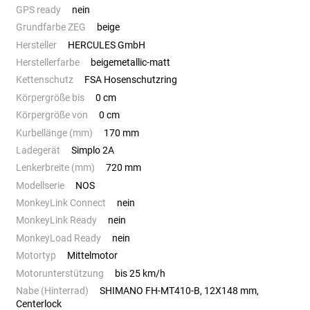
GPS ready
nein
Grundfarbe ZEG
beige
Hersteller
HERCULES GmbH
Herstellerfarbe
beigemetallic-matt
Kettenschutz
FSA Hosenschutzring
Körpergröße bis
0 cm
Körpergröße von
0 cm
Kurbellänge (mm)
170 mm
Ladegerät
Simplo 2A
Lenkerbreite (mm)
720 mm
Modellserie
NOS
MonkeyLink Connect
nein
MonkeyLink Ready
nein
MonkeyLoad Ready
nein
Motortyp
Mittelmotor
Motorunterstützung
bis 25 km/h
Nabe (Hinterrad)
SHIMANO FH-MT410-B, 12X148 mm,
Centerlock