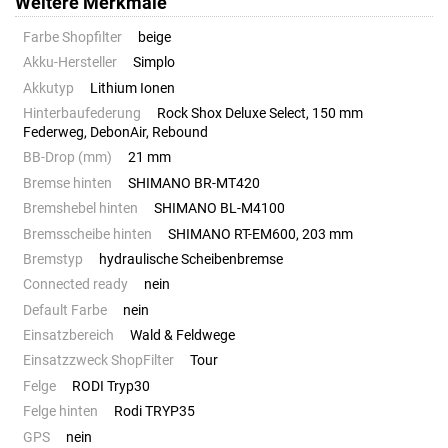
Weitere Merkmale
Farbe Shopfilter
beige
Akku-Hersteller
Simplo
Akkutyp
Lithium Ionen
Hinterbaufederung
Rock Shox Deluxe Select, 150 mm
Federweg, DebonAir, Rebound
BB-Drop (mm)
21 mm
Bremse hinten
SHIMANO BR-MT420
Bremshebel hinten
SHIMANO BL-M4100
Bremsscheibe hinten
SHIMANO RT-EM600, 203 mm
Bremstyp
hydraulische Scheibenbremse
Connected ready
nein
Default Farbe
nein
Einsatzbereich
Wald & Feldwege
Einsatzzweck ShopFilter
Tour
Felge
RODI Tryp30
Felge hinten
Rodi TRYP35
GPS
nein