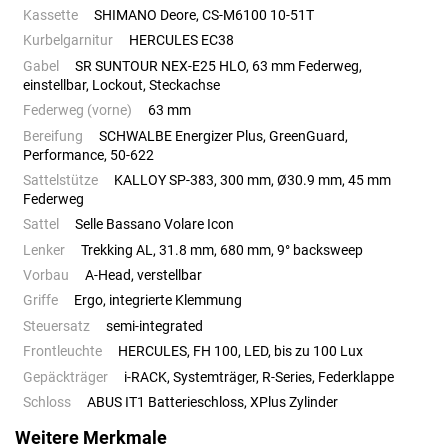
Kassette
SHIMANO Deore, CS-M6100 10-51T
Kurbelgarnitur
HERCULES EC38
Gabel
SR SUNTOUR NEX-E25 HLO, 63 mm Federweg,
einstellbar, Lockout, Steckachse
Federweg (vorne)
63 mm
Bereifung
SCHWALBE Energizer Plus, GreenGuard,
Performance, 50-622
Sattelstütze
KALLOY SP-383, 300 mm, Ø30.9 mm, 45 mm
Federweg
Sattel
Selle Bassano Volare Icon
Lenker
Trekking AL, 31.8 mm, 680 mm, 9° backsweep
Vorbau
A-Head, verstellbar
Griffe
Ergo, integrierte Klemmung
Steuersatz
semi-integrated
Frontleuchte
HERCULES, FH 100, LED, bis zu 100 Lux
Gepäckträger
i-RACK, Systemträger, R-Series, Federklappe
Schloss
ABUS IT1 Batterieschloss, XPlus Zylinder
Weitere Merkmale