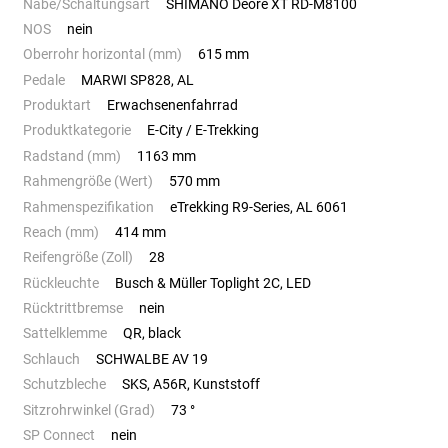
Nabe/Schaltungsart
SHIMANO Deore XT RD-M8100
NOS
nein
Oberrohr horizontal (mm)
615 mm
Pedale
MARWI SP828, AL
Produktart
Erwachsenenfahrrad
Produktkategorie
E-City / E-Trekking
Radstand (mm)
1163 mm
Rahmengröße (Wert)
570 mm
Rahmenspezifikation
eTrekking R9-Series, AL 6061
Reach (mm)
414 mm
Reifengröße (Zoll)
28
Rückleuchte
Busch & Müller Toplight 2C, LED
Rücktrittbremse
nein
Sattelklemme
QR, black
Schlauch
SCHWALBE AV 19
Schutzbleche
SKS, A56R, Kunststoff
Sitzrohrwinkel (Grad)
73 °
SP Connect
nein