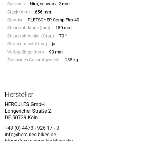
Speichen
Niro, schwarz, 2 mm
Stack (mm)
656 mm
Ständer
PLETSCHER Comp Flex 40
Steuerrohrlänge (mm)
180 mm
Steuerrohrwinkel (Grad)
70 °
Straßenausstattung
ja
Vorbaulänge (mm)
90 mm
Zulässiges Gesamtgewicht
135 kg
Hersteller
HERCULES GmbH
Longericher Straße 2
DE 50739 Köln
+49 (0) 4473 - 926 17 - 0
info@hercules-bikes.de