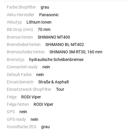
Farbe Shopfilter
grau
Akku-Hersteller
Panasonic
Akkutyp
Lithium Ionen
BB-Drop (mm)
70 mm
Bremse hinten
SHIMANO MT400
Bremshebel hinten
SHIMANO BL-MT402
Bremsscheibe hinten
SHIMANO SM-RT30, 160 mm
Bremstyp
hydraulische Scheibenbremse
Connected ready
nein
Default Farbe
nein
Einsatzbereich
Straße & Asphalt
Einsatzzweck ShopFilter
Tour
Felge
RODI Viper
Felge hinten
RODI Viper
GPS
nein
GPS ready
nein
Grundfarbe ZEG
grau