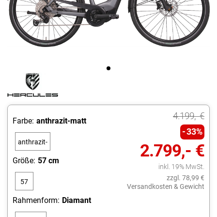
4.199,- €
Farbe:
anthrazit-matt
33%
anthrazit-
2.799,- €
matt
Größe:
57 cm
inkl. 19% MwSt.
zzgl. 78,99 €
57
Versandkosten & Gewicht
cm
Rahmenform:
Diamant