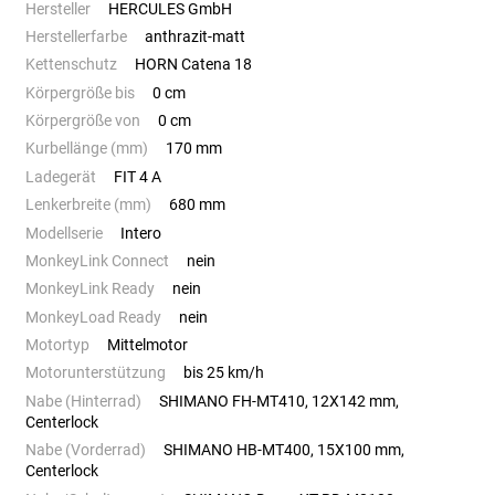
Hersteller
HERCULES GmbH
Herstellerfarbe
anthrazit-matt
Kettenschutz
HORN Catena 18
Körpergröße bis
0 cm
Körpergröße von
0 cm
Kurbellänge (mm)
170 mm
Ladegerät
FIT 4 A
Lenkerbreite (mm)
680 mm
Modellserie
Intero
MonkeyLink Connect
nein
MonkeyLink Ready
nein
MonkeyLoad Ready
nein
Motortyp
Mittelmotor
Motorunterstützung
bis 25 km/h
Nabe (Hinterrad)
SHIMANO FH-MT410, 12X142 mm,
Centerlock
Nabe (Vorderrad)
SHIMANO HB-MT400, 15X100 mm,
Centerlock