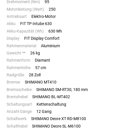
Drehmoment (Nm)
95
Motorleistung (Watt)
250
Antriebsart
Elektro-Motor
Akku
FIT TP Intube 630
Akku-Kapazität (Wh)
630 Wh
Display
FIT Display Comfort
Rahmenmaterial
Aluminium
Gewicht **
26 kg
Rahmenform
Diamant
Rahmenhöhe
57 cm
Radgröße
28 Zoll
Bremse
SHIMANO MT410
Bremsscheibe
SHIMANO SM-RT30, 180 mm
Bremshebel
SHIMANO BL-MT402
Schaltungsart
Kettenschaltung
Anzahl Gänge
12 Gang
Schaltwerk
SHIMANO Deore XT RD-M8100
Schalthebel
SHIMANO Deore SL-M6100