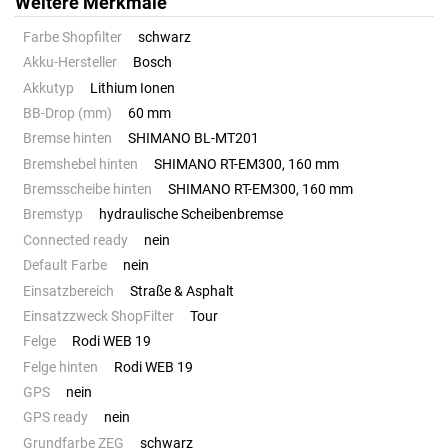
Weitere Merkmale
Farbe Shopfilter
schwarz
Akku-Hersteller
Bosch
Akkutyp
Lithium Ionen
BB-Drop (mm)
60 mm
Bremse hinten
SHIMANO BL-MT201
Bremshebel hinten
SHIMANO RT-EM300, 160 mm
Bremsscheibe hinten
SHIMANO RT-EM300, 160 mm
Bremstyp
hydraulische Scheibenbremse
Connected ready
nein
Default Farbe
nein
Einsatzbereich
Straße & Asphalt
Einsatzzweck ShopFilter
Tour
Felge
Rodi WEB 19
Felge hinten
Rodi WEB 19
GPS
nein
GPS ready
nein
Grundfarbe ZEG
schwarz