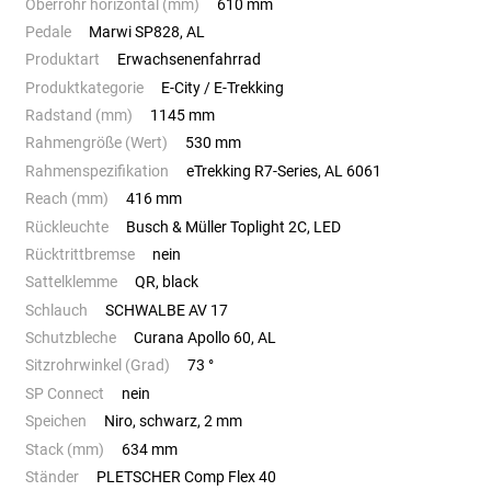
Oberrohr horizontal (mm)
610 mm
Pedale
Marwi SP828, AL
Produktart
Erwachsenenfahrrad
Produktkategorie
E-City / E-Trekking
Radstand (mm)
1145 mm
Rahmengröße (Wert)
530 mm
Rahmenspezifikation
eTrekking R7-Series, AL 6061
Reach (mm)
416 mm
Rückleuchte
Busch & Müller Toplight 2C, LED
Rücktrittbremse
nein
Sattelklemme
QR, black
Schlauch
SCHWALBE AV 17
Schutzbleche
Curana Apollo 60, AL
Sitzrohrwinkel (Grad)
73 °
SP Connect
nein
Speichen
Niro, schwarz, 2 mm
Stack (mm)
634 mm
Ständer
PLETSCHER Comp Flex 40