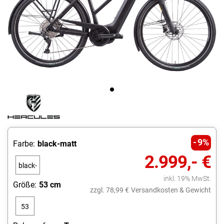
9%
Farbe:
black-matt
2.999,- €
black-
inkl. 19% MwSt.
matt
Größe:
53 cm
zzgl. 78,99 €
Versandkosten & Gewicht
53
cm