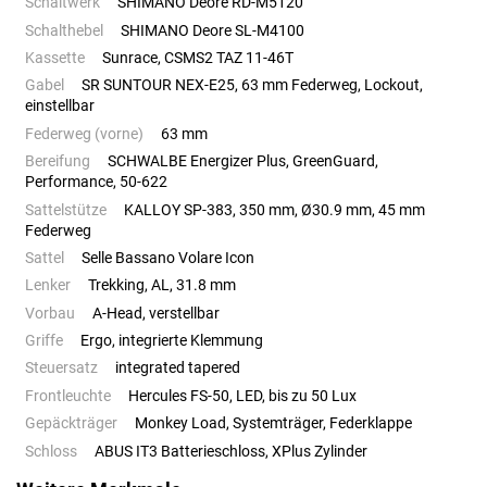
Schaltwerk
SHIMANO Deore RD-M5120
Schalthebel
SHIMANO Deore SL-M4100
Kassette
Sunrace, CSMS2 TAZ 11-46T
Gabel
SR SUNTOUR NEX-E25, 63 mm Federweg, Lockout,
einstellbar
Federweg (vorne)
63 mm
Bereifung
SCHWALBE Energizer Plus, GreenGuard,
Performance, 50-622
Sattelstütze
KALLOY SP-383, 350 mm, Ø30.9 mm, 45 mm
Federweg
Sattel
Selle Bassano Volare Icon
Lenker
Trekking, AL, 31.8 mm
Vorbau
A-Head, verstellbar
Griffe
Ergo, integrierte Klemmung
Steuersatz
integrated tapered
Frontleuchte
Hercules FS-50, LED, bis zu 50 Lux
Gepäckträger
Monkey Load, Systemträger, Federklappe
Schloss
ABUS IT3 Batterieschloss, XPlus Zylinder