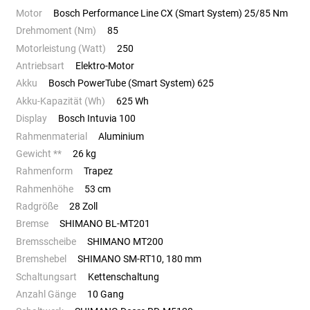
Motor
Bosch Performance Line CX (Smart System) 25/85 Nm
Drehmoment (Nm)
85
Motorleistung (Watt)
250
Antriebsart
Elektro-Motor
Akku
Bosch PowerTube (Smart System) 625
Akku-Kapazität (Wh)
625 Wh
Display
Bosch Intuvia 100
Rahmenmaterial
Aluminium
Gewicht **
26 kg
Rahmenform
Trapez
Rahmenhöhe
53 cm
Radgröße
28 Zoll
Bremse
SHIMANO BL-MT201
Bremsscheibe
SHIMANO MT200
Bremshebel
SHIMANO SM-RT10, 180 mm
Schaltungsart
Kettenschaltung
Anzahl Gänge
10 Gang