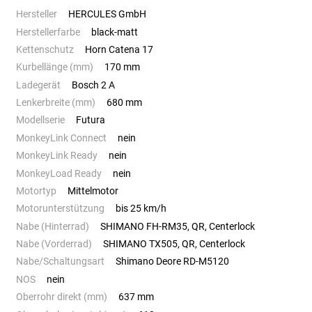
Hersteller
HERCULES GmbH
Herstellerfarbe
black-matt
Kettenschutz
Horn Catena 17
Kurbellänge (mm)
170 mm
Ladegerät
Bosch 2 A
Lenkerbreite (mm)
680 mm
Modellserie
Futura
MonkeyLink Connect
nein
MonkeyLink Ready
nein
MonkeyLoad Ready
nein
Motortyp
Mittelmotor
Motorunterstützung
bis 25 km/h
Nabe (Hinterrad)
SHIMANO FH-RM35, QR, Centerlock
Nabe (Vorderrad)
SHIMANO TX505, QR, Centerlock
Nabe/Schaltungsart
Shimano Deore RD-M5120
NOS
nein
Oberrohr direkt (mm)
637 mm