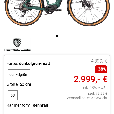
4.899,- €
Farbe:
dunkelgrün-matt
38%
dunkelgrün-
2.999,- €
matt
Größe:
53 cm
inkl. 19% MwSt.
zzgl. 78,99 €
53
Versandkosten & Gewicht
cm
Rahmenform:
Rennrad