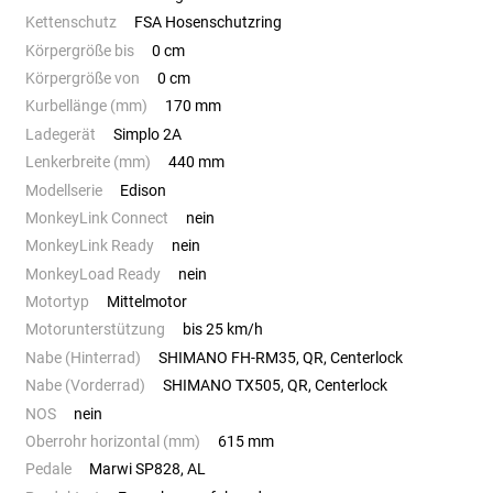
Kettenschutz
FSA Hosenschutzring
Körpergröße bis
0 cm
Körpergröße von
0 cm
Kurbellänge (mm)
170 mm
Ladegerät
Simplo 2A
Lenkerbreite (mm)
440 mm
Modellserie
Edison
MonkeyLink Connect
nein
MonkeyLink Ready
nein
MonkeyLoad Ready
nein
Motortyp
Mittelmotor
Motorunterstützung
bis 25 km/h
Nabe (Hinterrad)
SHIMANO FH-RM35, QR, Centerlock
Nabe (Vorderrad)
SHIMANO TX505, QR, Centerlock
NOS
nein
Oberrohr horizontal (mm)
615 mm
Pedale
Marwi SP828, AL