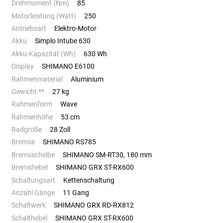
Drehmoment (Nm)
85
Motorleistung (Watt)
250
Antriebsart
Elektro-Motor
Akku
Simplo Intube 630
Akku-Kapazität (Wh)
630 Wh
Display
SHIMANO E6100
Rahmenmaterial
Aluminium
Gewicht **
27 kg
Rahmenform
Wave
Rahmenhöhe
53 cm
Radgröße
28 Zoll
Bremse
SHIMANO RS785
Bremsscheibe
SHIMANO SM-RT30, 180 mm
Bremshebel
SHIMANO GRX ST-RX600
Schaltungsart
Kettenschaltung
Anzahl Gänge
11 Gang
Schaltwerk
SHIMANO GRX RD-RX812
Schalthebel
SHIMANO GRX ST-RX600