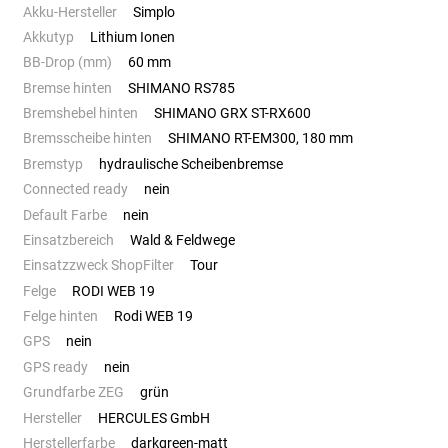
Akku-Hersteller
Simplo
Akkutyp
Lithium Ionen
BB-Drop (mm)
60 mm
Bremse hinten
SHIMANO RS785
Bremshebel hinten
SHIMANO GRX ST-RX600
Bremsscheibe hinten
SHIMANO RT-EM300, 180 mm
Bremstyp
hydraulische Scheibenbremse
Connected ready
nein
Default Farbe
nein
Einsatzbereich
Wald & Feldwege
Einsatzzweck ShopFilter
Tour
Felge
RODI WEB 19
Felge hinten
Rodi WEB 19
GPS
nein
GPS ready
nein
Grundfarbe ZEG
grün
Hersteller
HERCULES GmbH
Herstellerfarbe
darkgreen-matt