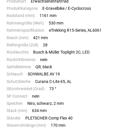
Produktart
Erwachsenenfahrrad
Produktkategorie
E-Gravelbike / E-Cyclocross
Radstand (mm)
1161 mm
Rahmengröße (Wert)
530 mm
Rahmenspezifikation
eTrekking R15-Series, AL6061
Reach (mm)
421 mm
Reifengröße (Zoll)
28
Rückleuchte
Busch & Müller Toplight 2C, LED
Rücktrittbremse
nein
Sattelklemme
QR, black
Schlauch
SCHWALBE AV 19
Schutzbleche
Curana C-Lite 65, AL
Sitzrohrwinkel (Grad)
73 °
SP Connect
nein
Speichen
Niro, schwarz, 2 mm
Stack (mm)
634 mm
Ständer
PLETSCHER Comp Flex 40
Steuerrohrlänge (mm)
170 mm