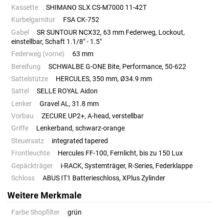
Kassette
SHIMANO SLX CS-M7000 11-42T
Kurbelgarnitur
FSA CK-752
Gabel
SR SUNTOUR NCX32, 63 mm Federweg, Lockout,
einstellbar, Schaft 1.1/8" - 1.5"
Federweg (vorne)
63 mm
Bereifung
SCHWALBE G-ONE Bite, Performance, 50-622
Sattelstütze
HERCULES, 350 mm, Ø34.9 mm
Sattel
SELLE ROYAL Aidon
Lenker
Gravel AL, 31.8 mm
Vorbau
ZECURE UP2+, A-head, verstellbar
Griffe
Lenkerband, schwarz-orange
Steuersatz
integrated tapered
Frontleuchte
Hercules FF-100, Fernlicht, bis zu 150 Lux
Gepäckträger
i-RACK, Systemträger, R-Series, Federklappe
Schloss
ABUS IT1 Batterieschloss, XPlus Zylinder
Weitere Merkmale
Farbe Shopfilter
grün