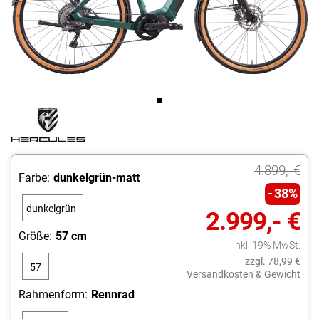
4.899,- €
Farbe:
dunkelgrün-matt
38%
dunkelgrün-
2.999,- €
matt
Größe:
57 cm
inkl. 19% MwSt.
zzgl. 78,99 €
57
Versandkosten & Gewicht
cm
Rahmenform:
Rennrad