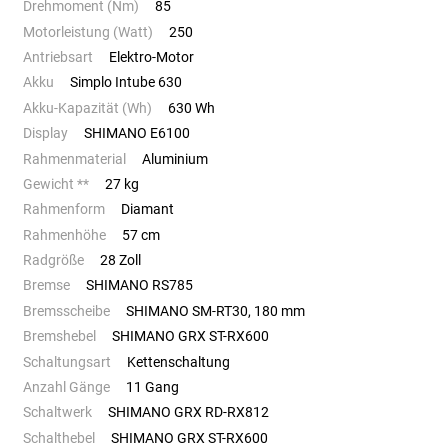
Drehmoment (Nm)
85
Motorleistung (Watt)
250
Antriebsart
Elektro-Motor
Akku
Simplo Intube 630
Akku-Kapazität (Wh)
630 Wh
Display
SHIMANO E6100
Rahmenmaterial
Aluminium
Gewicht **
27 kg
Rahmenform
Diamant
Rahmenhöhe
57 cm
Radgröße
28 Zoll
Bremse
SHIMANO RS785
Bremsscheibe
SHIMANO SM-RT30, 180 mm
Bremshebel
SHIMANO GRX ST-RX600
Schaltungsart
Kettenschaltung
Anzahl Gänge
11 Gang
Schaltwerk
SHIMANO GRX RD-RX812
Schalthebel
SHIMANO GRX ST-RX600