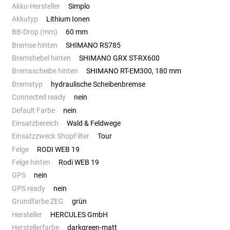
Akku-Hersteller
Simplo
Akkutyp
Lithium Ionen
BB-Drop (mm)
60 mm
Bremse hinten
SHIMANO RS785
Bremshebel hinten
SHIMANO GRX ST-RX600
Bremsscheibe hinten
SHIMANO RT-EM300, 180 mm
Bremstyp
hydraulische Scheibenbremse
Connected ready
nein
Default Farbe
nein
Einsatzbereich
Wald & Feldwege
Einsatzzweck ShopFilter
Tour
Felge
RODI WEB 19
Felge hinten
Rodi WEB 19
GPS
nein
GPS ready
nein
Grundfarbe ZEG
grün
Hersteller
HERCULES GmbH
Herstellerfarbe
darkgreen-matt