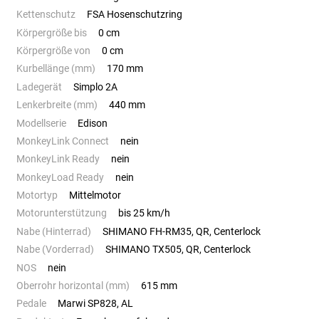
Kettenschutz
FSA Hosenschutzring
Körpergröße bis
0 cm
Körpergröße von
0 cm
Kurbellänge (mm)
170 mm
Ladegerät
Simplo 2A
Lenkerbreite (mm)
440 mm
Modellserie
Edison
MonkeyLink Connect
nein
MonkeyLink Ready
nein
MonkeyLoad Ready
nein
Motortyp
Mittelmotor
Motorunterstützung
bis 25 km/h
Nabe (Hinterrad)
SHIMANO FH-RM35, QR, Centerlock
Nabe (Vorderrad)
SHIMANO TX505, QR, Centerlock
NOS
nein
Oberrohr horizontal (mm)
615 mm
Pedale
Marwi SP828, AL