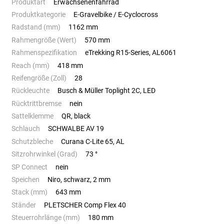
Produktart
Erwachsenenfahrrad
Produktkategorie
E-Gravelbike / E-Cyclocross
Radstand (mm)
1162 mm
Rahmengröße (Wert)
570 mm
Rahmenspezifikation
eTrekking R15-Series, AL6061
Reach (mm)
418 mm
Reifengröße (Zoll)
28
Rückleuchte
Busch & Müller Toplight 2C, LED
Rücktrittbremse
nein
Sattelklemme
QR, black
Schlauch
SCHWALBE AV 19
Schutzbleche
Curana C-Lite 65, AL
Sitzrohrwinkel (Grad)
73 °
SP Connect
nein
Speichen
Niro, schwarz, 2 mm
Stack (mm)
643 mm
Ständer
PLETSCHER Comp Flex 40
Steuerrohrlänge (mm)
180 mm