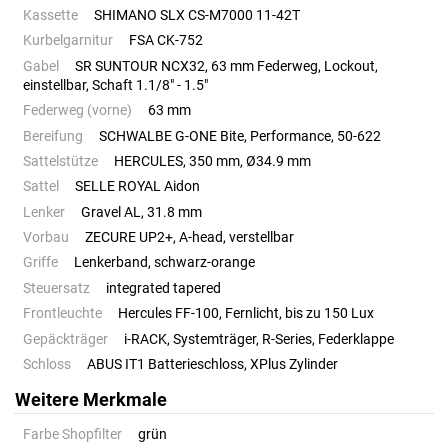
Kassette
SHIMANO SLX CS-M7000 11-42T
Kurbelgarnitur
FSA CK-752
Gabel
SR SUNTOUR NCX32, 63 mm Federweg, Lockout,
einstellbar, Schaft 1.1/8" - 1.5"
Federweg (vorne)
63 mm
Bereifung
SCHWALBE G-ONE Bite, Performance, 50-622
Sattelstütze
HERCULES, 350 mm, Ø34.9 mm
Sattel
SELLE ROYAL Aidon
Lenker
Gravel AL, 31.8 mm
Vorbau
ZECURE UP2+, A-head, verstellbar
Griffe
Lenkerband, schwarz-orange
Steuersatz
integrated tapered
Frontleuchte
Hercules FF-100, Fernlicht, bis zu 150 Lux
Gepäckträger
i-RACK, Systemträger, R-Series, Federklappe
Schloss
ABUS IT1 Batterieschloss, XPlus Zylinder
Weitere Merkmale
Farbe Shopfilter
grün