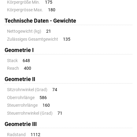
Körpergröße Min.
175
Körpergrösse Max.
180
Technische Daten - Gewichte
Nettogewicht (kg)
21
Zulässiges Gesamtgewicht
135
Geometrie I
Stack
648
Reach
400
Geometrie II
Sitzrohrwinkel (Grad)
74
Oberrohrlänge
586
Steuerrohrlänge
160
Steuerrohrwinkel (Grad)
71
Geometrie III
Radstand
1112