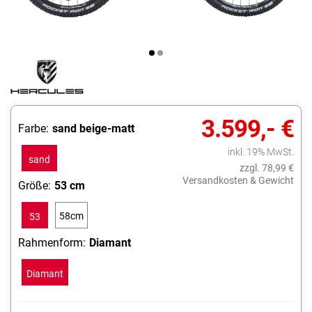
3.599,- €
Farbe:
sand beige-matt
inkl. 19% MwSt.
sand
zzgl. 78,99 €
beige-
Versandkosten & Gewicht
Größe:
53 cm
matt
58cm
53
cm
Rahmenform:
Diamant
Diamant