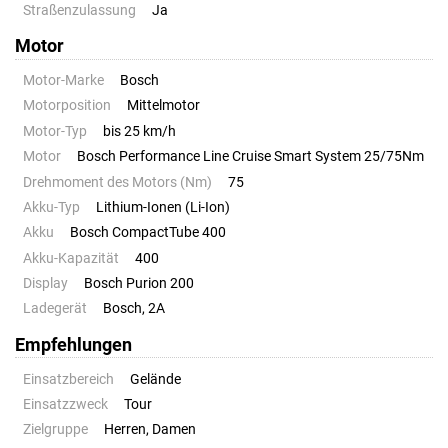
Straßenzulassung
Ja
Motor
Motor-Marke
Bosch
Motorposition
Mittelmotor
Motor-Typ
bis 25 km/h
Motor
Bosch Performance Line Cruise Smart System 25/75Nm
Drehmoment des Motors (Nm)
75
Akku-Typ
Lithium-Ionen (Li-Ion)
Akku
Bosch CompactTube 400
Akku-Kapazität
400
Display
Bosch Purion 200
Ladegerät
Bosch, 2A
Empfehlungen
Einsatzbereich
Gelände
Einsatzzweck
Tour
Zielgruppe
Herren, Damen