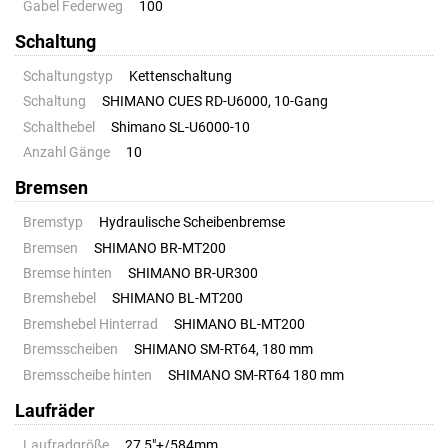
Gabel Federweg
100
Schaltung
Schaltungstyp
Kettenschaltung
Schaltung
SHIMANO CUES RD-U6000, 10-Gang
Schalthebel
Shimano SL-U6000-10
Anzahl Gänge
10
Bremsen
Bremstyp
Hydraulische Scheibenbremse
Bremsen
SHIMANO BR-MT200
Bremse hinten
SHIMANO BR-UR300
Bremshebel
SHIMANO BL-MT200
Bremshebel Hinterrad
SHIMANO BL-MT200
Bremsscheiben
SHIMANO SM-RT64, 180 mm
Bremsscheibe hinten
SHIMANO SM-RT64 180 mm
Laufräder
Laufradgröße
27,5"+/584mm