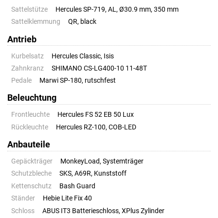
Sattelstütze
Hercules SP-719, AL, Ø30.9 mm, 350 mm
Sattelklemmung
QR, black
Antrieb
Kurbelsatz
Hercules Classic, Isis
Zahnkranz
SHIMANO CS-LG400-10 11-48T
Pedale
Marwi SP-180, rutschfest
Beleuchtung
Frontleuchte
Hercules FS 52 EB 50 Lux
Rückleuchte
Hercules RZ-100, COB-LED
Anbauteile
Gepäckträger
MonkeyLoad, Systemträger
Schutzbleche
SKS, A69R, Kunststoff
Kettenschutz
Bash Guard
Ständer
Hebie Lite Fix 40
Schloss
ABUS IT3 Batterieschloss, XPlus Zylinder