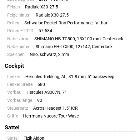
Felgen
Radiale X30-27.5
Felge hinten
Radiale X30-27.5
Reifen
Schwalbe Rocket Ron Performance, faltbar
Reifen ETRTO
57-584
Nabe vorne
SHIMANO HB-TC500, 15X100 mm, Centerlock
Nabe hinten
Shimano FH-TC500, 12x142, Centerlock
Speichen
Niro, schwarz, 2 mm
Cockpit
Lenker
Hercules Trekking, AL, 31.8 mm, 5° backsweep
Lenker Breite
680
Vorbau
Hercules AS007N, 7°
Vorbaulänge
90
Steuersatz
Acros Headset 1.5" ICR
Griffe
Herrmans Nucore Tour Wave
Sattel
Sattel
Fizik Aidon