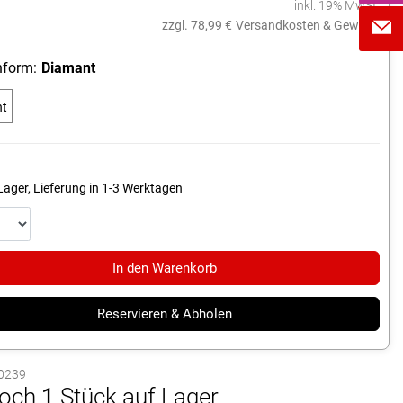
inkl. 19% MwSt.
zzgl. 78,99 €
Versandkosten & Gewicht
form:
Diamant
nt
Lager, Lieferung in 1-3 Werktagen
In den Warenkorb
Reservieren & Abholen
10239
och
1
Stück auf Lager