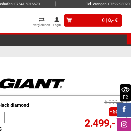
ichshafen: 07541 5916670
Tel. Wangen: 07522 93020
0 |
0,- €
vergleichen
Login
F2
5.099,- €
black diamond
50%
2.499,- €
nd
S