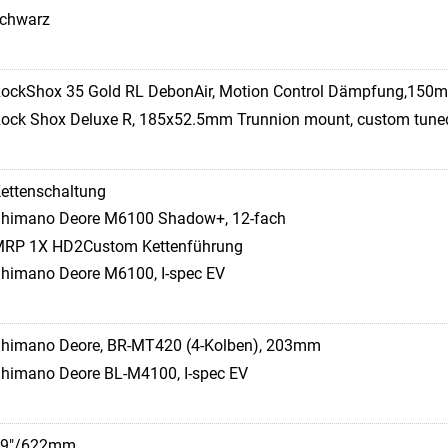
chwarz
ockShox 35 Gold RL DebonAir, Motion Control Dämpfung,150
ock Shox Deluxe R, 185x52.5mm Trunnion mount, custom tune
ettenschaltung
himano Deore M6100 Shadow+, 12-fach
RP 1X HD2Custom Kettenführung
himano Deore M6100, I-spec EV
himano Deore, BR-MT420 (4-Kolben), 203mm
himano Deore BL-M4100, I-spec EV
29"/622mm