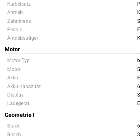
Kurbelsatz
P
Antrieb
K
Zahnkranz
S
Pedale
F
Antriebsträger
K
Motor
Motor-Typ
b
Motor
S
Akku
E
Akku-Kapazität
6
Display
S
Ladegerät
E
Geometrie I
Stack
6
Reach
3