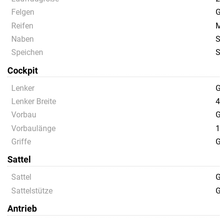
Felgen
G
Reifen
M
Naben
Speichen
S
Cockpit
Lenker
G
Lenker Breite
4
Vorbau
G
Vorbaulänge
1
Griffe
G
Sattel
Sattel
G
Sattelstütze
G
Antrieb