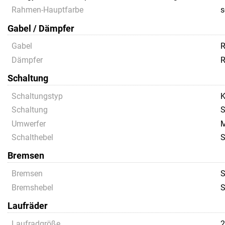
Rahmen-Hauptfarbe
s
Gabel / Dämpfer
Gabel
R
Dämpfer
R
Schaltung
Schaltungstyp
K
Schaltung
S
Umwerfer
M
Schalthebel
S
Bremsen
Bremsen
S
Bremshebel
S
Laufräder
Laufradgröße