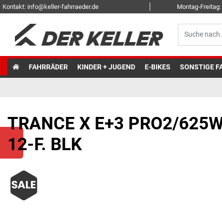
Kontakt: info@keller-fahrraeder.de
Montag-Freitag: 
FAHRRÄDER
KINDER + JUGEND
E-BIKES
SONSTIGE F
TRANCE X E+3 PRO2/625W
12-F. BLK