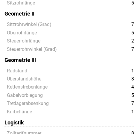
Sitzrohrlänge
5
Geometrie II
Sitzrohrwinkel (Grad)
7
Oberrohrlänge
5
Steuerrohrlänge
2
Steuerrohrwinkel (Grad)
7
Geometrie III
Radstand
1
Überstandshöhe
8
Kettenstrebenlänge
4
Gabelvorbiegung
5
Tretlagerabsenkung
7
Kurbellänge
1
Logistik
Zolltarifnummer
8