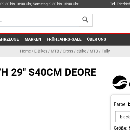
09:30 bis 18:00 Uhr, Samstag: 9:30 bis 15:00 Uhr
Tel. Friedr
AHRZEUGE
MARKEN
FRÜHJAHRS-SALE
ÜBER UNS
Home
/
E-Bikes
/
MTB / Cross
/
eBike / MTB / Fully
H 29" S40CM DEORE
Farbe:
black
diamo
Größe: