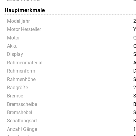
Hauptmerkmale
Modelljahr
2
Motor Hersteller
Motor
G
Akku
G
Display
S
Rahmenmaterial
A
Rahmenform
D
Rahmenhöhe
S
Radgröße
2
Bremse
S
Bremsscheibe
B
Bremshebel
S
Schaltungsart
K
Anzahl Gänge
1