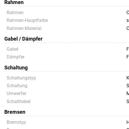
Rahmen
Rahmen
C
Rahmen-Hauptfarbe
s
Rahmen-Material
C
Gabel / Dämpfer
Gabel
F
Dämpfer
F
Schaltung
Schaltungstyp
K
Schaltung
S
Umwerfer
M
Schalthebel
S
Bremsen
Bremstyp
H