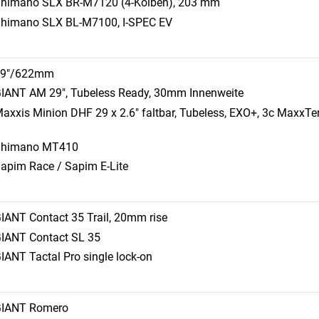
himano SLX BR-M7120 (4-Kolben), 203 mm
himano SLX BL-M7100, I-SPEC EV
29"/622mm
IANT AM 29", Tubeless Ready, 30mm Innenweite
axxis Minion DHF 29 x 2.6" faltbar, Tubeless, EXO+, 3c MaxxTerr
Shimano MT410
apim Race / Sapim E-Lite
IANT Contact 35 Trail, 20mm rise
IANT Contact SL 35
IANT Tactal Pro single lock-on
IANT Romero