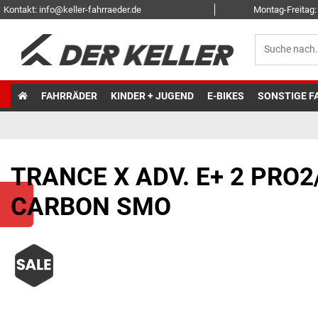
Kontakt: info@keller-fahrraeder.de
Montag-Freitag: 
FAHRRÄDER
KINDER + JUGEND
E-BIKES
SONSTIGE F
TRANCE X ADV. E+ 2 PRO2
CARBON SMO