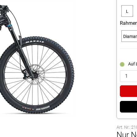
L
Rahmen
Diama
Auf 
Art. Nr.: 2
Nur N