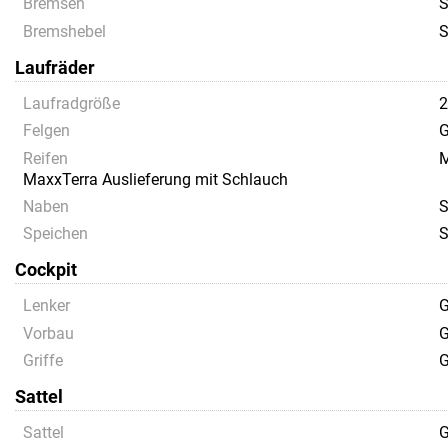
Bremsen
S
Bremshebel
S
Laufräder
Laufradgröße
Felgen
G
Reifen
M
MaxxTerra Auslieferung mit Schlauch
Naben
Speichen
S
Cockpit
Lenker
G
Vorbau
G
Griffe
G
Sattel
Sattel
G