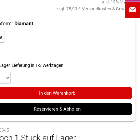
inkl. 19% MwSt.
zzgl. 78,99 €
Versandkosten & Gewicht
form:
Diamant
nt
Lager, Lieferung in 1-3 Werktagen
In den Warenkorb
Reservieren & Abholen
10345
och
1
Stück auf Lager