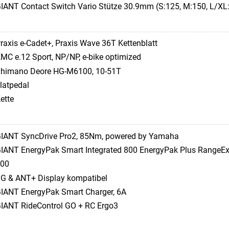
IANT Contact Switch Vario Stütze 30.9mm (S:125, M:150, L/XL
raxis e-Cadet+, Praxis Wave 36T Kettenblatt
MC e.12 Sport, NP/NP, e-bike optimized
himano Deore HG-M6100, 10-51T
latpedal
ette
IANT SyncDrive Pro2, 85Nm, powered by Yamaha
IANT EnergyPak Smart Integrated 800 EnergyPak Plus RangeEx
00
G & ANT+ Display kompatibel
IANT EnergyPak Smart Charger, 6A
IANT RideControl GO + RC Ergo3