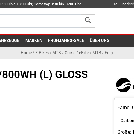
09:30 bis 18:00 Uhr, Samstag: 9:30 bis 15:00 Uhr
Tel. Friedr
AHRZEUGE
MARKEN
FRÜHJAHRS-SALE
ÜBER UNS
Home
/
E-Bikes
/
MTB / Cross
/
eBike / MTB / Fully
/800WH (L) GLOSS
Farbe:
Carbo
Smoke
Größe: