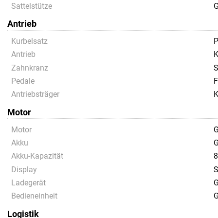
Sattelstütze
G
Antrieb
Kurbelsatz
P
Antrieb
K
Zahnkranz
S
Pedale
F
Antriebsträger
K
Motor
Motor
G
Akku
G
Akku-Kapazität
8
Display
S
Ladegerät
G
Bedieneinheit
G
Logistik