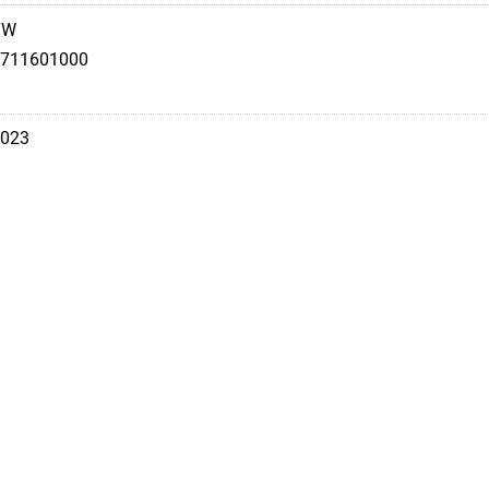
TW
711601000
023