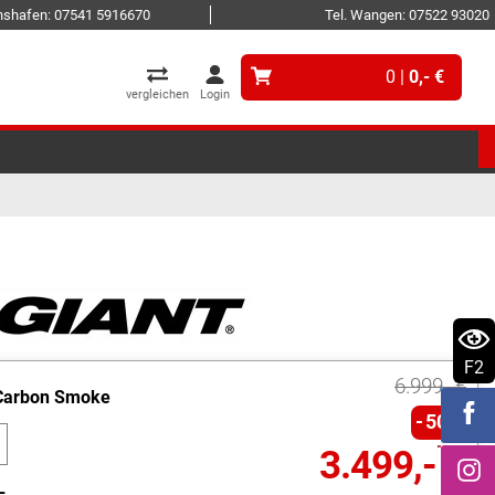
ichshafen: 07541 5916670
Tel. Wangen: 07522 93020
0 |
0,- €
vergleichen
Login
F2
6.999,- €
Carbon Smoke
50%
n
3.499,- €
L