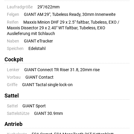
Laufradgröße
29"/622mm
Felgen
GIANT AM 29", Tubeless Ready, 30mm Innenweite
Reifen
Maxxis Minion DHF 29 x 2.5" faltbar, Tubeless, EXO /
Maxxis Dissector 29 x 2.40" WT faltbar, Tubeless, EXO
Auslieferung mit Schlauch
Naben
GIANT eTracker
Speichen
Edelstahl
Cockpit
Lenker
GIANT Connect TR Riser 31.8, 20mm rise
Vorbau
GIANT Contact
Griffe
GIANT Tactal single lock-on
Sattel
Sattel
GIANT Sport
Sattelstütze
GIANT 30.9mm
Antrieb