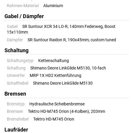
Rahmen-Material
Aluminium
Gabel / Dämpfer
Gabel
SR Suntour XCR 34 LO-R, 140mm Federweg, Boost
15x110mm
Dämpfer
SR Suntour Raidon R, 190x45mm, custom tuned
Schaltung
Schaltungstyp
Kettenschaltung
Schaltung
Shimano Deore LinkGlide M5130, 10-fach
Umwerfer
MRP 1X HD2 Kettenführung
Schalthebel
Shimano Deore LinkGlide M5130
Bremsen
Bremstyp
Hydraulische Scheibenbremse
Bremsen
Tektro HD-M745 Orion (4-Kolben), 203mm
Bremshebel
Tektro HD-M745 Orion
Laufräder