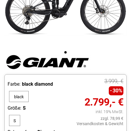
3.999,- €
Farbe:
black diamond
30%
black
2.799,- €
diamond
Größe:
S
inkl. 19% MwSt.
zzgl. 78,99 €
S
Versandkosten & Gewicht