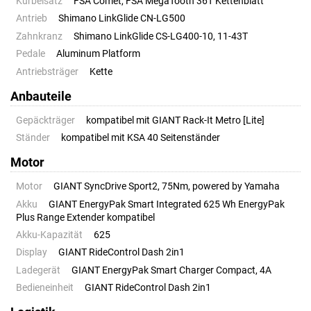
Kurbelsatz
FSA Comet, FSA MegaTooth 36T Kettenblatt
Antrieb
Shimano LinkGlide CN-LG500
Zahnkranz
Shimano LinkGlide CS-LG400-10, 11-43T
Pedale
Aluminum Platform
Antriebsträger
Kette
Anbauteile
Gepäckträger
kompatibel mit GIANT Rack-It Metro [Lite]
Ständer
kompatibel mit KSA 40 Seitenständer
Motor
Motor
GIANT SyncDrive Sport2, 75Nm, powered by Yamaha
Akku
GIANT EnergyPak Smart Integrated 625 Wh EnergyPak
Plus Range Extender kompatibel
Akku-Kapazität
625
Display
GIANT RideControl Dash 2in1
Ladegerät
GIANT EnergyPak Smart Charger Compact, 4A
Bedieneinheit
GIANT RideControl Dash 2in1