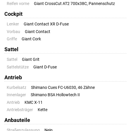
Reifen vorne
Giant CrossCut AT2 700x38C, Pannenschutz
Cockpit
Lenker
Giant Contact XR D-Fuse
Vorbau
Giant Contact
Griffe
Giant Cork
Sattel
Sattel
Giant Grit
Sattelstütze
Giant D-Fuse
Antrieb
Kurbelsatz
Shimano Cues FC-U6030, 46 Zähne
Innenlager
Shimano BSA Hollowtech II
Antrieb
KMC X-11
Antriebsträger
Kette
Anbauteile
Straßenzulassung
Nein