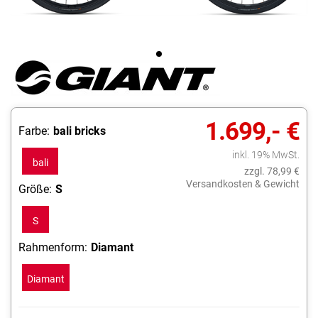
1.699,- €
Farbe:
bali bricks
inkl. 19% MwSt.
bali
zzgl. 78,99 €
bricks
Versandkosten & Gewicht
Größe:
S
S
Rahmenform:
Diamant
Diamant