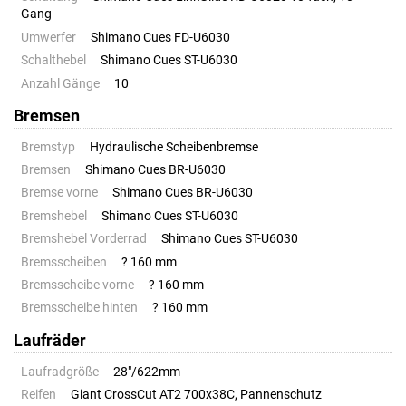
Gang
Umwerfer
Shimano Cues FD-U6030
Schalthebel
Shimano Cues ST-U6030
Anzahl Gänge
10
Bremsen
Bremstyp
Hydraulische Scheibenbremse
Bremsen
Shimano Cues BR-U6030
Bremse vorne
Shimano Cues BR-U6030
Bremshebel
Shimano Cues ST-U6030
Bremshebel Vorderrad
Shimano Cues ST-U6030
Bremsscheiben
? 160 mm
Bremsscheibe vorne
? 160 mm
Bremsscheibe hinten
? 160 mm
Laufräder
Laufradgröße
28"/622mm
Reifen
Giant CrossCut AT2 700x38C, Pannenschutz