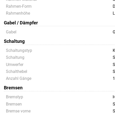
Rahmen-Form
D
Rahmenhöhe
L
Gabel / Dämpfer
Gabel
G
Schaltung
Schaltungstyp
K
Schaltung
S
Umwerfer
S
Schalthebel
S
Anzahl Gänge
1
Bremsen
Bremstyp
H
Bremsen
S
Bremse vorne
S