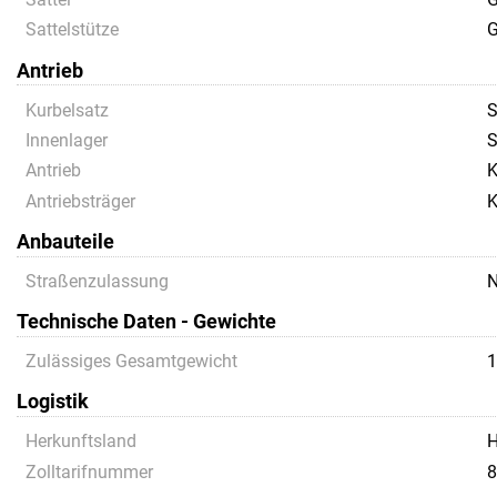
Sattelstütze
G
Antrieb
Kurbelsatz
S
Innenlager
S
Antrieb
K
Antriebsträger
K
Anbauteile
Straßenzulassung
N
Technische Daten - Gewichte
Zulässiges Gesamtgewicht
1
Logistik
Herkunftsland
Zolltarifnummer
8