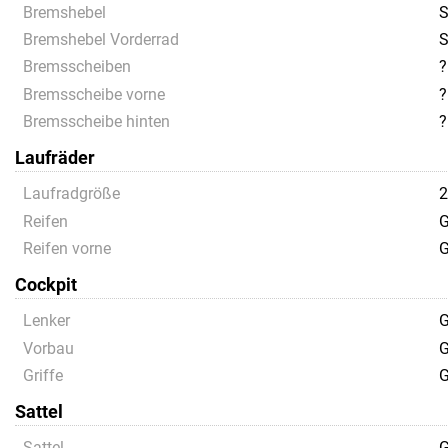
Bremshebel
S
Bremshebel Vorderrad
S
Bremsscheiben
?
Bremsscheibe vorne
?
Bremsscheibe hinten
?
Laufräder
Laufradgröße
Reifen
G
Reifen vorne
G
Cockpit
Lenker
G
Vorbau
G
Griffe
G
Sattel
Sattel
G