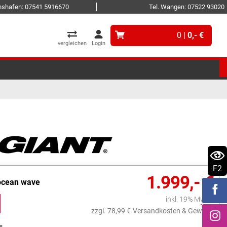
ichshafen: 07541 5916670
Tel. Wangen: 07522 93020
0 |
0,- €
vergleichen
Login
F2
1.999,- €
ocean wave
inkl. 19% MwSt.
zzgl. 78,99 €
Versandkosten & Gewicht
L