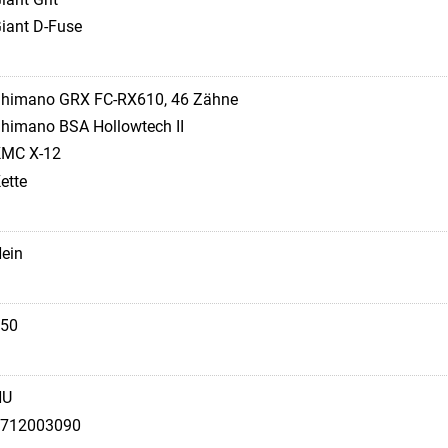
iant D-Fuse
himano GRX FC-RX610, 46 Zähne
himano BSA Hollowtech II
MC X-12
ette
ein
50
HU
712003090