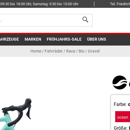
09:30 bis 18:00 Uhr, Samstag: 9:30 bis 15:00 Uhr
Tel. Friedr
AHRZEUGE
MARKEN
FRÜHJAHRS-SALE
ÜBER UNS
Home
/
Fahrräder
/
Race
/
Bio / Gravel
Farbe:
ocean
wave
Größe: