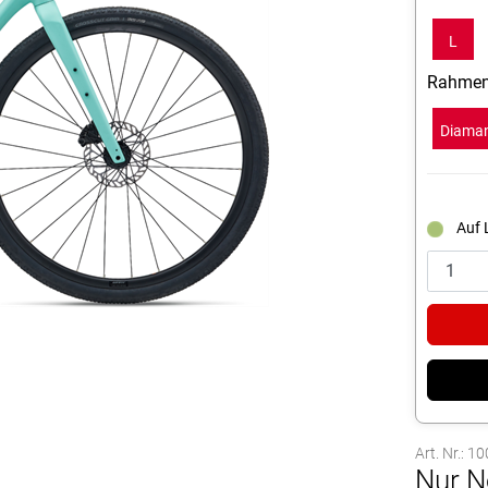
L
Rahmen
Diama
Auf 
Art. Nr.: 
Nur N