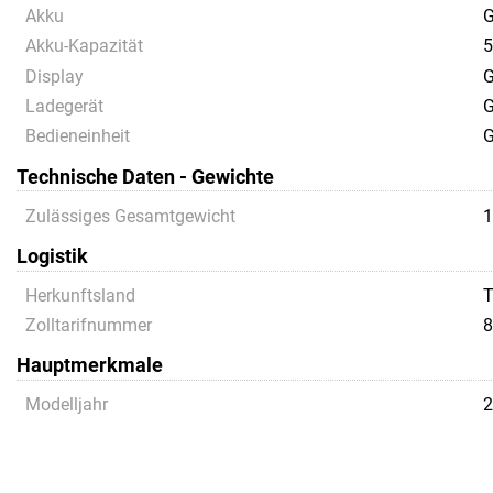
Akku
G
Akku-Kapazität
5
Display
G
Ladegerät
G
Bedieneinheit
G
Technische Daten - Gewichte
Zulässiges Gesamtgewicht
1
Logistik
Herkunftsland
Zolltarifnummer
8
Hauptmerkmale
Modelljahr
2