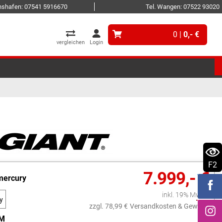
ichshafen: 07541 5916670
Tel. Wangen: 07522 93020
0 |
0,- €
vergleichen
Login
F2
7.999,- €
mercury
inkl. 19% MwSt.
y
zzgl. 78,99 €
Versandkosten & Gewicht
M