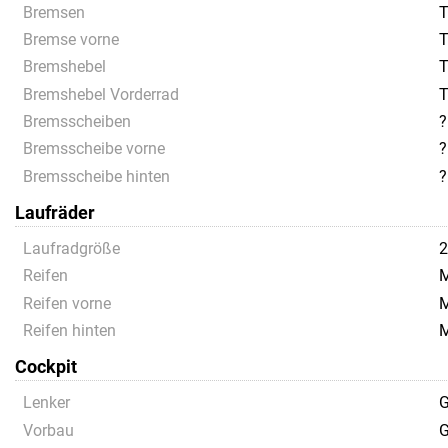
Bremsen
T
Bremse vorne
T
Bremshebel
T
Bremshebel Vorderrad
T
Bremsscheiben
?
Bremsscheibe vorne
?
Bremsscheibe hinten
?
Laufräder
Laufradgröße
2
Reifen
M
Reifen vorne
M
Reifen hinten
M
Cockpit
Lenker
G
Vorbau
G