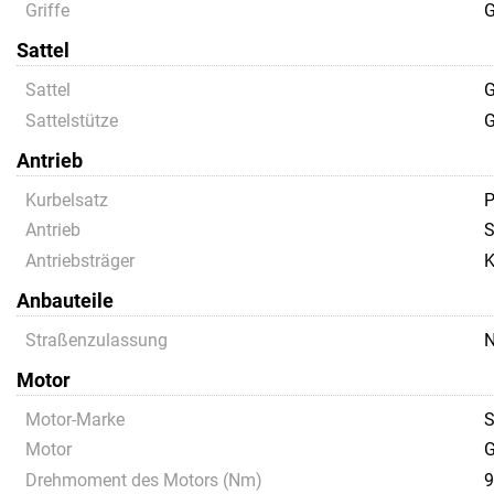
Griffe
G
Sattel
Sattel
G
Sattelstütze
G
Antrieb
Kurbelsatz
P
Antrieb
S
Antriebsträger
K
Anbauteile
Straßenzulassung
N
Motor
Motor-Marke
S
Motor
G
Drehmoment des Motors (Nm)
9