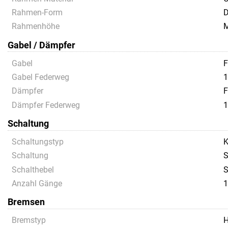
Rahmen-Form
D
Rahmenhöhe
Gabel / Dämpfer
Gabel
F
Gabel Federweg
1
Dämpfer
F
Dämpfer Federweg
1
Schaltung
Schaltungstyp
K
Schaltung
S
Schalthebel
S
Anzahl Gänge
1
Bremsen
Bremstyp
H