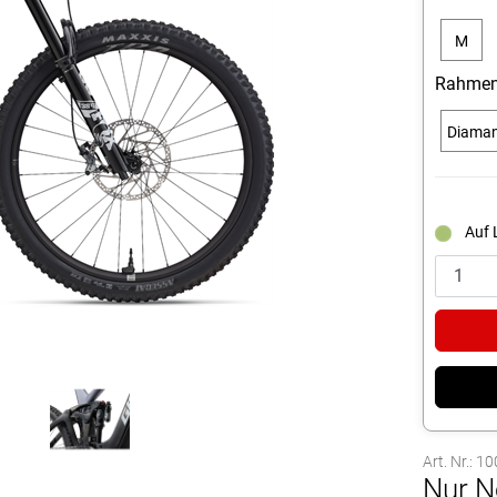
M
Rahmen
Diama
Auf 
Art. Nr.: 
Nur N