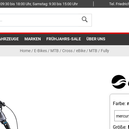
09:30 bis 18:00 Uhr, Samstag: 9:30 bis 15:00 Uhr
Tel. Friedr
AHRZEUGE
MARKEN
FRÜHJAHRS-SALE
ÜBER UNS
Home
/
E-Bikes
/
MTB / Cross
/
eBike / MTB / Fully
Farbe:
mercur
Größe: