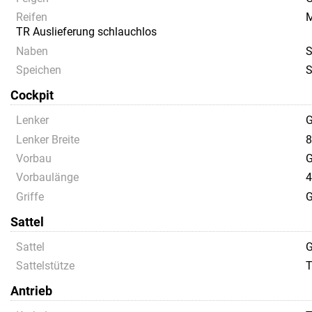
Reifen
M
TR Auslieferung schlauchlos
Naben
S
Speichen
Cockpit
Lenker
G
Lenker Breite
8
Vorbau
G
Vorbaulänge
4
Griffe
G
Sattel
Sattel
G
Sattelstütze
T
Antrieb