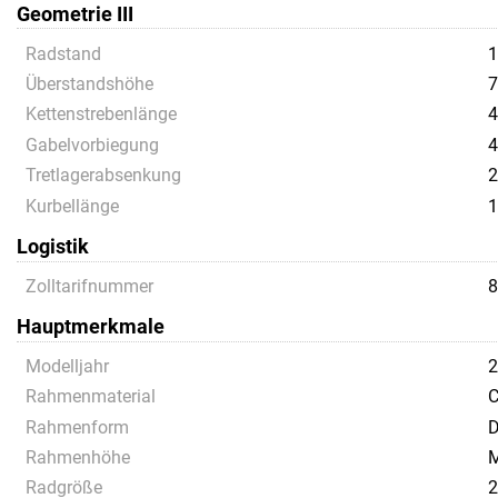
Geometrie III
Radstand
1
Überstandshöhe
7
Kettenstrebenlänge
4
Gabelvorbiegung
4
Tretlagerabsenkung
2
Kurbellänge
1
Logistik
Zolltarifnummer
8
Hauptmerkmale
Modelljahr
2
Rahmenmaterial
C
Rahmenform
D
Rahmenhöhe
M
Radgröße
2