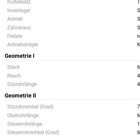
Kurbelsatz
T
Innenlager
S
Antrieb
S
Zahnkranz
S
Pedale
n
Antriebsträger
K
Geometrie I
Stack
6
Reach
4
Sitzrohrlänge
4
Geometrie II
Sitzrohrwinkel (Grad)
7
Oberrohrlänge
6
Steuerrohrlänge
1
Steuerrohrwinkel (Grad)
6