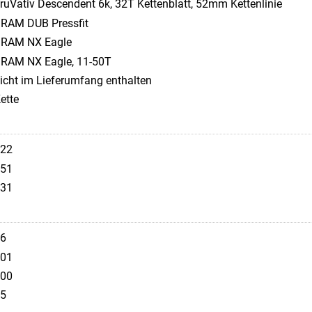
ruVativ Descendent 6k, 32T Kettenblatt, 52mm Kettenlinie
RAM DUB Pressfit
RAM NX Eagle
RAM NX Eagle, 11-50T
icht im Lieferumfang enthalten
ette
22
51
31
6
01
00
5