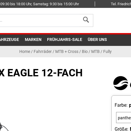
09:30 bis 18:00 Uhr, Samstag: 9:30 bis 15:00 Uhr
Tel. Friedr
AHRZEUGE
MARKEN
FRÜHJAHRS-SALE
ÜBER UNS
Home
/
Fahrräder
/
MTB + Cross
/
Bio / MTB / Fully
NX EAGLE 12-FACH
Farbe:
panthe
Größe: