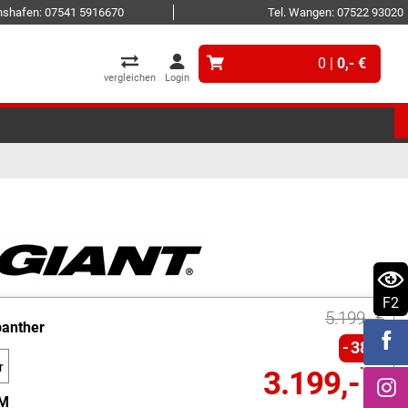
ichshafen: 07541 5916670
Tel. Wangen: 07522 93020
0 |
0,- €
vergleichen
Login
F2
5.199,- €
panther
38%
r
3.199,- €
M