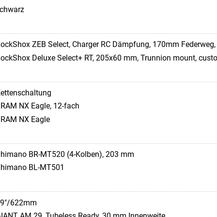
chwarz
ockShox ZEB Select, Charger RC Dämpfung, 170mm Federweg
ockShox Deluxe Select+ RT, 205x60 mm, Trunnion mount, cust
ettenschaltung
RAM NX Eagle, 12-fach
RAM NX Eagle
himano BR-MT520 (4-Kolben), 203 mm
himano BL-MT501
29"/622mm
IANT AM 29, Tubeless Ready, 30 mm Innenweite