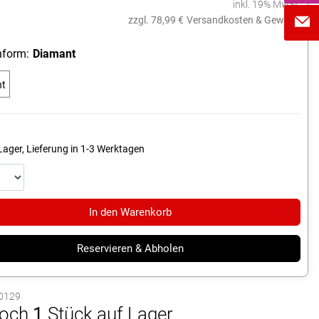
inkl. 19% MwSt.
zzgl. 78,99 €
Versandkosten & Gewicht
form:
Diamant
nt
Lager, Lieferung in 1-3 Werktagen
In den Warenkorb
Reservieren & Abholen
10129
och
1
Stück auf Lager