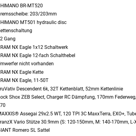
SHIMANO BR-MT520
remsscheibe: 203/203mm
HIMANO MT501 hydraulic disc
ettenschaltung
2 Gang
RAM NX Eagle 1x12 Schaltwerk
RAM NX Eagle 12-fach Schalthebel
mwerfer nicht vorhanden
RAM NX Eagle Kette
RAM NX Eagle, 11-50T
ruVativ Descendent 6k, 32T Kettenblatt, 52mm Kettenlinie
ock Shox ZEB Select, Charger RC Dämpfung, 170mm Federwe
70
AXXIS® Assegai 29x2.5 WT, 120 TPI 3C MaxxTerra, EXO+, Tub
ranzX Vario Stütze 30.9mm (S: 120-150mm, M: 140-170mm, L
IANT Romero SL Sattel