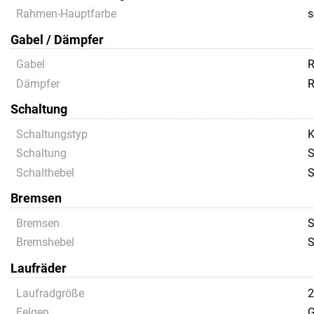
Rahmen-Hauptfarbe
s
Gabel / Dämpfer
Gabel
R
Dämpfer
R
Schaltung
Schaltungstyp
K
Schaltung
S
Schalthebel
S
Bremsen
Bremsen
S
Bremshebel
S
Laufräder
Laufradgröße
Felgen
G