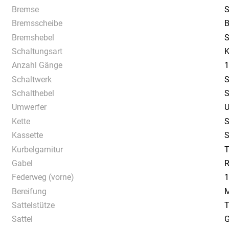
Bremse
Bremsscheibe
B
Bremshebel
S
Schaltungsart
K
Anzahl Gänge
1
Schaltwerk
S
Schalthebel
S
Umwerfer
U
Kette
S
Kassette
S
Kurbelgarnitur
T
Gabel
R
Federweg (vorne)
1
Bereifung
M
Sattelstütze
T
Sattel
G