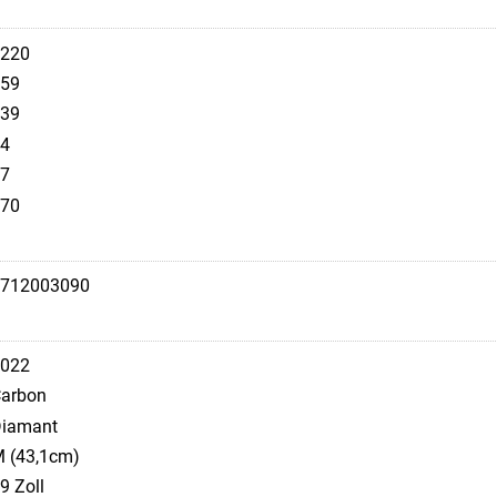
220
59
39
4
7
70
712003090
022
arbon
iamant
 (43,1cm)
9 Zoll