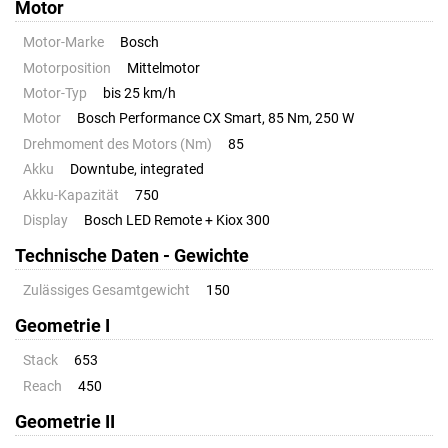
Motor
Motor-Marke
Bosch
Motorposition
Mittelmotor
Motor-Typ
bis 25 km/h
Motor
Bosch Performance CX Smart, 85 Nm, 250 W
Drehmoment des Motors (Nm)
85
Akku
Downtube, integrated
Akku-Kapazität
750
Display
Bosch LED Remote + Kiox 300
Technische Daten - Gewichte
Zulässiges Gesamtgewicht
150
Geometrie I
Stack
653
Reach
450
Geometrie II