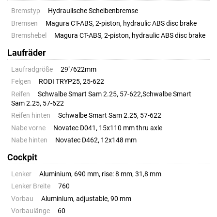
Bremstyp
Hydraulische Scheibenbremse
Bremsen
Magura CT-ABS, 2-piston, hydraulic ABS disc brake
Bremshebel
Magura CT-ABS, 2-piston, hydraulic ABS disc brake
Laufräder
Laufradgröße
29"/622mm
Felgen
RODI TRYP25, 25-622
Reifen
Schwalbe Smart Sam 2.25, 57-622,Schwalbe Smart
Sam 2.25, 57-622
Reifen hinten
Schwalbe Smart Sam 2.25, 57-622
Nabe vorne
Novatec D041, 15x110 mm thru axle
Nabe hinten
Novatec D462, 12x148 mm
Cockpit
Lenker
Aluminium, 690 mm, rise: 8 mm, 31,8 mm
Lenker Breite
760
Vorbau
Aluminium, adjustable, 90 mm
Vorbaulänge
60