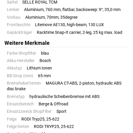
Sattel
SELLE ROYAL TCM
Lenker
Aluminium, 760 mm, flatbar, backsweep: 9°, 35,0 mm
Vorbau
Aluminium, 70mm, 35degree
Frontleuchte
Litemove AE130, high-beam, 130 LUX
Gepäckträger
Racktime Snap-It carrier, 2-leg, 25 kg max. load
Weitere Merkmale
Farbe Shopfilter
blau
Akku-Hersteller
Bosch
Akkutyp
Lithium Ionen
BB-Drop (mm)
65 mm
Bremshebel hinten
MAGURA CT-ABS, 2-piston, hydraulic ABS
disc brake
Bremstyp
hydraulische Scheibenbremse mit ABS
Einsatzbereich
Berge & Offroad
Einsatzzweck ShopFilter
Sport
Felge
RODI Tryp25, 25-622
Felge hinten
RODI TRYP25, 25-622