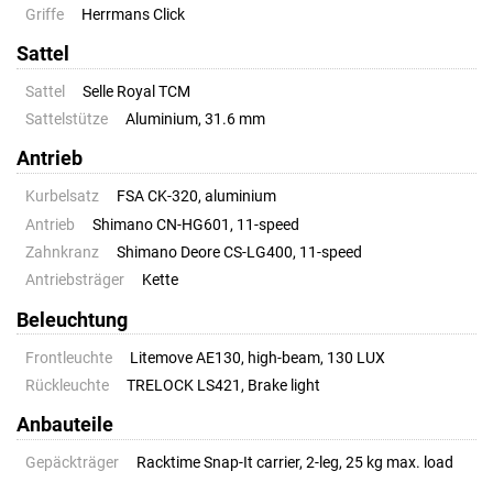
Griffe
Herrmans Click
Sattel
Sattel
Selle Royal TCM
Sattelstütze
Aluminium, 31.6 mm
Antrieb
Kurbelsatz
FSA CK-320, aluminium
Antrieb
Shimano CN-HG601, 11-speed
Zahnkranz
Shimano Deore CS-LG400, 11-speed
Antriebsträger
Kette
Beleuchtung
Frontleuchte
Litemove AE130, high-beam, 130 LUX
Rückleuchte
TRELOCK LS421, Brake light
Anbauteile
Gepäckträger
Racktime Snap-It carrier, 2-leg, 25 kg max. load