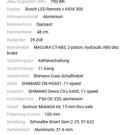
Akku-Kapazität (Wh)
750 Wh
Display
Bosch LED Remote + KIOX 300
Rahmenmaterial
Aluminium
Rahmenform
Diamant
Rahmenhöhe
48 cm
Radgröße
29 Zoll
Bremshebel
MAGURA CT-ABS, 2-piston, hydraulic ABS disc
brake
Schaltungsart
Kettenschaltung
Anzahl Gänge
11 Gang
Schalthebel
Shimano Cues Schalthebel
Kette
SHIMANO CN-HG601, 11-speed
Kassette
SHIMANO Deore CS-LG400, 11-speed
Kurbelgarnitur
FSA CK-320, aluminium
Gabel
Suntour Mobie34 Air, 15 mm thru axle
Federweg (vorne)
100 mm
Bereifung
Schwalbe Smart Sam 2.25, 57-622
Sattelstütze
Aluminium, 31.6 mm