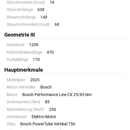
Sitzrohrwinkel (Grad)
74
Oberrohrlänge
638
Steuerrohrlänge
140
Steuerrohrwinkel (Grad)
68
Geometrie III
Radstand
1209
Kettenstrebenlänge
470
Kurbellänge
170
Hauptmerkmale
Modelljahr
2025
Motor Hersteller
Bosch
Motor
Bosch Performance Line CX 25/85 Nm
Drehmoment (Nm)
85
Motorleistung (Watt)
250
Antriebsart
Elektro-Motor
Akku
Bosch PowerTube Vertikal 750