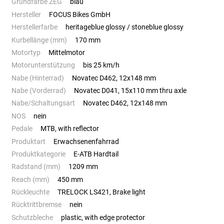
Grundfarbe ZEG
blau
Hersteller
FOCUS Bikes GmbH
Herstellerfarbe
heritageblue glossy / stoneblue glossy
Kurbellänge (mm)
170 mm
Motortyp
Mittelmotor
Motorunterstützung
bis 25 km/h
Nabe (Hinterrad)
Novatec D462, 12x148 mm
Nabe (Vorderrad)
Novatec D041, 15x110 mm thru axle
Nabe/Schaltungsart
Novatec D462, 12x148 mm
NOS
nein
Pedale
MTB, with reflector
Produktart
Erwachsenenfahrrad
Produktkategorie
E-ATB Hardtail
Radstand (mm)
1209 mm
Reach (mm)
450 mm
Rückleuchte
TRELOCK LS421, Brake light
Rücktrittbremse
nein
Schutzbleche
plastic, with edge protector