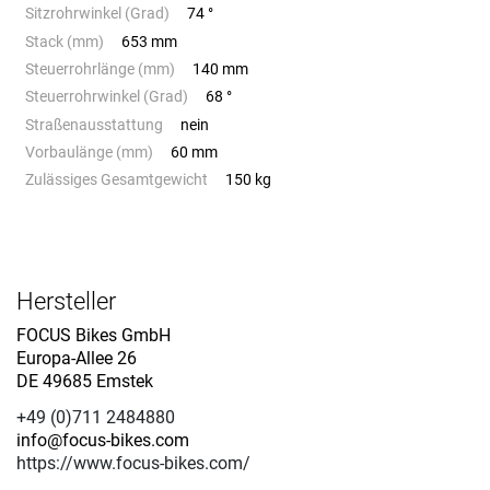
Sitzrohrwinkel (Grad)
74 °
Stack (mm)
653 mm
Steuerrohrlänge (mm)
140 mm
Steuerrohrwinkel (Grad)
68 °
Straßenausstattung
nein
Vorbaulänge (mm)
60 mm
Zulässiges Gesamtgewicht
150 kg
Hersteller
FOCUS Bikes GmbH
Europa-Allee 26
DE 49685 Emstek
+49 (0)711 2484880
info@focus-bikes.com
https://www.focus-bikes.com/