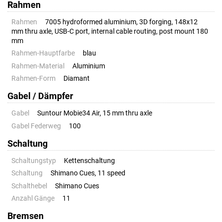
Rahmen
Rahmen
7005 hydroformed aluminium, 3D forging, 148x12
mm thru axle, USB-C port, internal cable routing, post mount 180
mm
Rahmen-Hauptfarbe
blau
Rahmen-Material
Aluminium
Rahmen-Form
Diamant
Gabel / Dämpfer
Gabel
Suntour Mobie34 Air, 15 mm thru axle
Gabel Federweg
100
Schaltung
Schaltungstyp
Kettenschaltung
Schaltung
Shimano Cues, 11 speed
Schalthebel
Shimano Cues
Anzahl Gänge
11
Bremsen