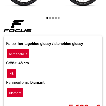
Farbe:
heritageblue glossy / stoneblue glossy
heritageblue
glossy /
Größe:
48 cm
stoneblue
48
glossy
cm
Rahmenform:
Diamant
Diamant