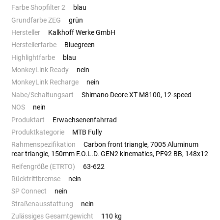
Farbe Shopfilter 2
blau
Grundfarbe ZEG
grün
Hersteller
Kalkhoff Werke GmbH
Herstellerfarbe
Bluegreen
Highlightfarbe
blau
MonkeyLink Ready
nein
MonkeyLink Recharge
nein
Nabe/Schaltungsart
Shimano Deore XT M8100, 12-speed
NOS
nein
Produktart
Erwachsenenfahrrad
Produktkategorie
MTB Fully
Rahmenspezifikation
Carbon front triangle, 7005 Aluminum
rear triangle, 150mm F.O.L.D. GEN2 kinematics, PF92 BB, 148x12
Reifengröße (ETRTO)
63-622
Rücktrittbremse
nein
SP Connect
nein
Straßenausstattung
nein
Zulässiges Gesamtgewicht
110 kg