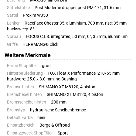
Bereifung
MAXXIS Minion DHF
Sattelstütze
Post Moderne dropper post PM-171, 31.6 mm
Sattel
Proxim W350
Lenker
RaceFace Chester 35, aluminium, 780 mm, rise: 35 mm,
backsweep: 8°
Vorbau
FOCUS C.I.S. integrated, 50 mm, 0°, 35 mm, aluminium
Griffe
HERRMANS® Click
Weitere Merkmale
Farbe Shopfilter
grün
Hinterbaufederung
FOX Float X Performance, 210/55 mm,
hardware: 25.0 x 8.0 mm, no Bushing
Bremse hinten
SHIMANO XT M8120, 4 piston
Bremshebel hinten
SHIMANO XT M8120, 4 piston
Bremsscheibe hinten
200 mm
Bremstyp
hydraulische Scheibenbremse
Default Farbe
nein
Einsatzbereich
Berge & Offroad
Einsatzzweck ShopFilter
Sport