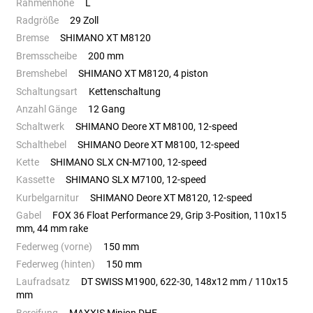
Rahmenhöhe
L
Radgröße
29 Zoll
Bremse
SHIMANO XT M8120
Bremsscheibe
200 mm
Bremshebel
SHIMANO XT M8120, 4 piston
Schaltungsart
Kettenschaltung
Anzahl Gänge
12 Gang
Schaltwerk
SHIMANO Deore XT M8100, 12-speed
Schalthebel
SHIMANO Deore XT M8100, 12-speed
Kette
SHIMANO SLX CN-M7100, 12-speed
Kassette
SHIMANO SLX M7100, 12-speed
Kurbelgarnitur
SHIMANO Deore XT M8120, 12-speed
Gabel
FOX 36 Float Performance 29, Grip 3-Position, 110x15
mm, 44 mm rake
Federweg (vorne)
150 mm
Federweg (hinten)
150 mm
Laufradsatz
DT SWISS M1900, 622-30, 148x12 mm / 110x15
mm