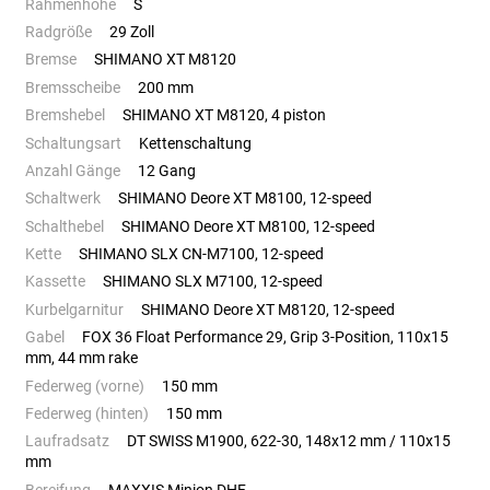
Rahmenhöhe
S
Radgröße
29 Zoll
Bremse
SHIMANO XT M8120
Bremsscheibe
200 mm
Bremshebel
SHIMANO XT M8120, 4 piston
Schaltungsart
Kettenschaltung
Anzahl Gänge
12 Gang
Schaltwerk
SHIMANO Deore XT M8100, 12-speed
Schalthebel
SHIMANO Deore XT M8100, 12-speed
Kette
SHIMANO SLX CN-M7100, 12-speed
Kassette
SHIMANO SLX M7100, 12-speed
Kurbelgarnitur
SHIMANO Deore XT M8120, 12-speed
Gabel
FOX 36 Float Performance 29, Grip 3-Position, 110x15
mm, 44 mm rake
Federweg (vorne)
150 mm
Federweg (hinten)
150 mm
Laufradsatz
DT SWISS M1900, 622-30, 148x12 mm / 110x15
mm