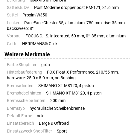
Bereifung
MAXXIS Minion DHF
Sattelstütze
Post Moderne dropper post PM-171, 31.6 mm
Sattel
Proxim W350
Lenker
RaceFace Chester 35, aluminium, 780 mm, rise: 35 mm,
backsweep: 8°
Vorbau
FOCUS C.I.S. integrated, 50 mm, 0°, 35 mm, aluminium
Griffe
HERRMANS® Click
Weitere Merkmale
Farbe Shopfilter
grün
Hinterbaufederung
FOX Float X Performance, 210/55 mm,
hardware: 25.0 x 8.0 mm, no Bushing
Bremse hinten
SHIMANO XT M8120, 4 piston
Bremshebel hinten
SHIMANO XT M8120, 4 piston
Bremsscheibe hinten
200 mm
Bremstyp
hydraulische Scheibenbremse
Default Farbe
nein
Einsatzbereich
Berge & Offroad
Einsatzzweck ShopFilter
Sport