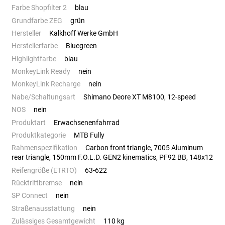
Farbe Shopfilter 2
blau
Grundfarbe ZEG
grün
Hersteller
Kalkhoff Werke GmbH
Herstellerfarbe
Bluegreen
Highlightfarbe
blau
MonkeyLink Ready
nein
MonkeyLink Recharge
nein
Nabe/Schaltungsart
Shimano Deore XT M8100, 12-speed
NOS
nein
Produktart
Erwachsenenfahrrad
Produktkategorie
MTB Fully
Rahmenspezifikation
Carbon front triangle, 7005 Aluminum
rear triangle, 150mm F.O.L.D. GEN2 kinematics, PF92 BB, 148x12
Reifengröße (ETRTO)
63-622
Rücktrittbremse
nein
SP Connect
nein
Straßenausstattung
nein
Zulässiges Gesamtgewicht
110 kg