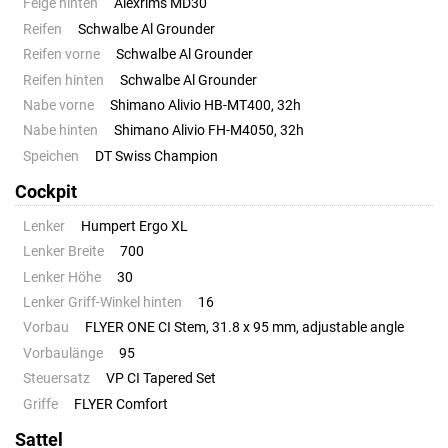
Felge hinten
Alexrims MD30
Reifen
Schwalbe Al Grounder
Reifen vorne
Schwalbe Al Grounder
Reifen hinten
Schwalbe Al Grounder
Nabe vorne
Shimano Alivio HB-MT400, 32h
Nabe hinten
Shimano Alivio FH-M4050, 32h
Speichen
DT Swiss Champion
Cockpit
Lenker
Humpert Ergo XL
Lenker Breite
700
Lenker Höhe
30
Lenker Griff-Winkel hinten
16
Vorbau
FLYER ONE CI Stem, 31.8 x 95 mm, adjustable angle
Vorbaulänge
95
Steuersatz
VP CI Tapered Set
Griffe
FLYER Comfort
Sattel