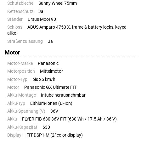
Schutzbleche
Sunny Wheel 75mm
Kettenschutz
Ja
Ständer
Ursus MooI 90
Schloss
ABUS Amparo 4750 X, frame & battery locks, keyed
alike
Straßenzulassung
Ja
Motor
Motor-Marke
Panasonic
Motorposition
Mittelmotor
Motor-Typ
bis 25 km/h
Motor
Panasonic GX Ultimate FIT
Akku-Montage
Intube herausnehmbar
Akku-Typ
Lithium-Ionen (Li-Ion)
Akku-Spannung (V)
36V
Akku
FLYER FIB 630 36V FIT (630 Wh / 17.5 Ah / 36 V)
Akku-Kapazität
630
Display
FIT DSP1-M (2" color display)