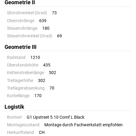
Geometrie II
Sitzrohrwinkel (Grad)
73
Oberrohrlänge
639
Steuerrohrlänge
180
Steuerrohrwinkel (Grad)
69
Geometrie III
Radstand
1210
Überstandshöhe
435
Kettenstrebenlänge
502
Tretlagerhöhe
302
Tretlagerabsenkung
70
Kurbellänge
170
Logistik
Bontext
G1 Upstreet 5.10 Comf L Black
Montagezustand
Montage durch Fachwerkstatt empfohlen
Herkunftsland
CH