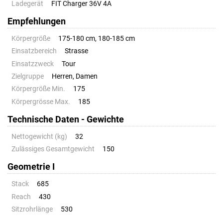
Ladegerät
FIT Charger 36V 4A
Empfehlungen
Körpergröße
175-180 cm, 180-185 cm
Einsatzbereich
Strasse
Einsatzzweck
Tour
Zielgruppe
Herren, Damen
Körpergröße Min.
175
Körpergrösse Max.
185
Technische Daten - Gewichte
Nettogewicht (kg)
32
Zulässiges Gesamtgewicht
150
Geometrie I
Stack
685
Reach
430
Sitzrohrlänge
530