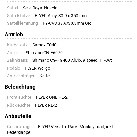
Sattel
Selle Royal Nuvola
Sattelstütze
FLYER Alloy, 30.9 x 350 mm
Sattelklemmung
FY-CV3 38.6/30.9mm QR
Antrieb
Kurbelsatz
Samox EC40
Antrieb
Shimano CN-E6070
Zahnkranz
Shimano CS-HG400 Alivio, 9 speed, 11-36t
Pedale
FLYER Wellgo
Antriebsträger
Kette
Beleuchtung
Frontleuchte
FLYER ONE HL-2
Rückleuchte
FLYER RL-2
Anbauteile
Gepäckträger
FLYER Versatile Rack, MonkeyLoad, inkl.
Federklappe