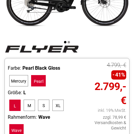
4.799,- €
Farbe:
Pearl Black Gloss
41%
Mercury
Pearl
2.799,-
Red
Black
Größe:
L
€
Gloss
Gloss
M
S
XL
L
inkl. 19% MwSt.
Rahmenform:
Wave
zzgl. 78,99 €
Versandkosten &
Gewicht
Wave