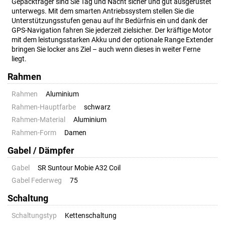
Gepäckträger sind Sie Tag und Nacht sicher und gut ausgerüstet
unterwegs. Mit dem smarten Antriebssystem stellen Sie die
Unterstützungsstufen genau auf Ihr Bedürfnis ein und dank der
GPS-Navigation fahren Sie jederzeit zielsicher. Der kräftige Motor
mit dem leistungsstarken Akku und der optionale Range Extender
bringen Sie locker ans Ziel – auch wenn dieses in weiter Ferne
liegt.
Rahmen
Rahmen
Aluminium
Rahmen-Hauptfarbe
schwarz
Rahmen-Material
Aluminium
Rahmen-Form
Damen
Gabel / Dämpfer
Gabel
SR Suntour Mobie A32 Coil
Gabel Federweg
75
Schaltung
Schaltungstyp
Kettenschaltung