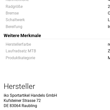
Radgröße
2
Bremse
C
Schaltwerk
L
Bereifung
I
Weitere Merkmale
Herstellerfarbe
r
Laufradsatz MTB
Z
Produktkategorie
M
Hersteller
iko Sportartikel Handels GmbH
Kufsteiner Strasse 72
DE 83064 Raubling