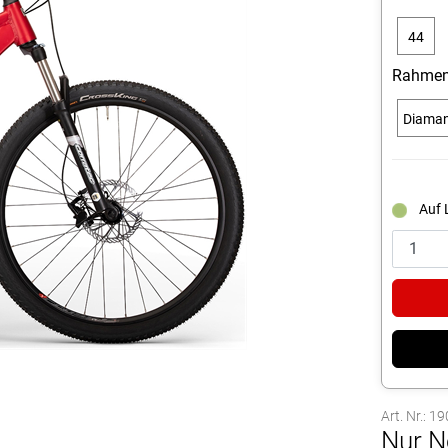
44
cm
Rahmen
Diama
Auf 
Art. Nr.: 1
Nur N