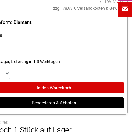
inkl. 19% MwSt.
zzgl. 78,99 €
Versandkosten & Gewicht
form:
Diamant
nt
Lager, Lieferung in 1-3 Werktagen
In den Warenkorb
Reservieren & Abholen
90250
och
1
Stück auf Lager