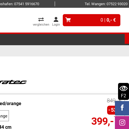
ichshafen: 07541 5916670
Tel. Wangen: 07522 93020
0 |
0,- €
vergleichen
Login
F2
849,- €
red/orange
53%
ange
399,- €
44 cm