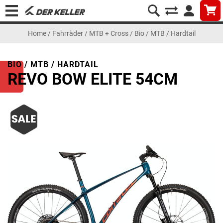
Home
/
Fahrräder
/
MTB + Cross
/
Bio / MTB / Hardtail
BIO / MTB / HARDTAIL
REVO BOW ELITE 54CM