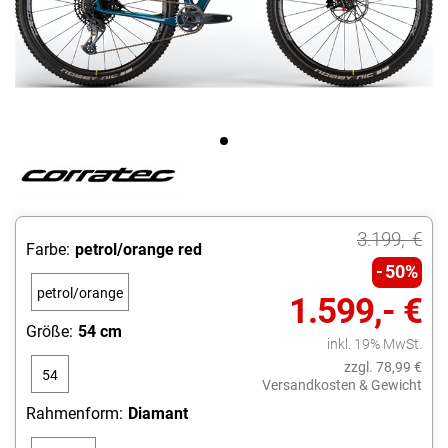
3.199,- €
Farbe:
petrol/orange red
50%
petrol/orange
1.599,- €
red
Größe:
54 cm
inkl. 19% MwSt.
zzgl. 78,99 €
54
Versandkosten & Gewicht
cm
Rahmenform:
Diamant