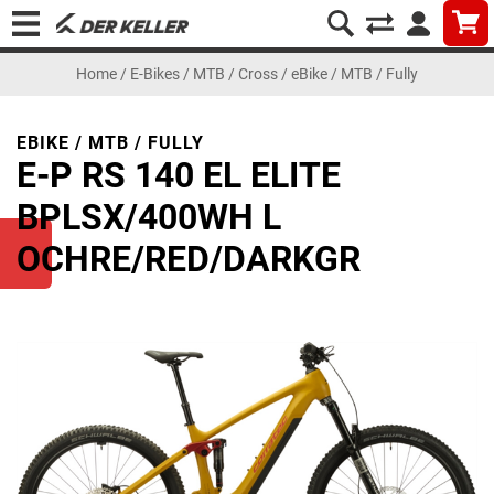
Home
/
E-Bikes
/
MTB / Cross
/
eBike / MTB / Fully
EBIKE / MTB / FULLY
E-P RS 140 EL ELITE
BPLSX/400WH L
OCHRE/RED/DARKGR