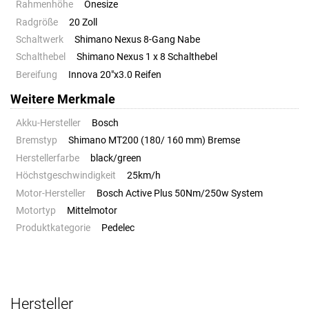
Rahmenhöhe
Onesize
Radgröße
20 Zoll
Schaltwerk
Shimano Nexus 8-Gang Nabe
Schalthebel
Shimano Nexus 1 x 8 Schalthebel
Bereifung
Innova 20"x3.0 Reifen
Weitere Merkmale
Akku-Hersteller
Bosch
Bremstyp
Shimano MT200 (180/ 160 mm) Bremse
Herstellerfarbe
black/green
Höchstgeschwindigkeit
25km/h
Motor-Hersteller
Bosch Active Plus 50Nm/250w System
Motortyp
Mittelmotor
Produktkategorie
Pedelec
Hersteller