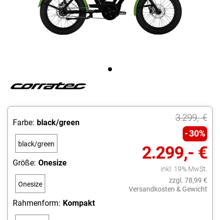
3.299,- €
Farbe:
black/green
30%
black/green
2.299,- €
Größe:
Onesize
inkl. 19% MwSt.
zzgl. 78,99 €
Onesize
Versandkosten & Gewicht
Rahmenform:
Kompakt