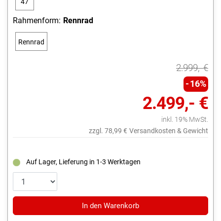
47
blue /
cm
sand
Rahmenform:
Rennrad
brown
Rennrad
2.999,- €
16%
2.499,- €
inkl. 19% MwSt.
zzgl. 78,99 €
Versandkosten & Gewicht
Auf Lager, Lieferung in 1-3 Werktagen
In den Warenkorb