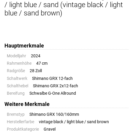
/ light blue / sand (vintage black / light
blue / sand brown)
Hauptmerkmale
Modelljahr
2024
Rahmenhöhe
47 cm
Radgröße
28 Zoll
Schaltwerk
Shimano GRX 12-fach
Schalthebel
Shimano GRX 2x12-fach
Bereifung
Schwalbe G-One Allround
Weitere Merkmale
Bremstyp
Shimano GRX 160/160mm
Herstellerfarbe
vintage black / light blue / sand brown
Produktkategorie
Gravel