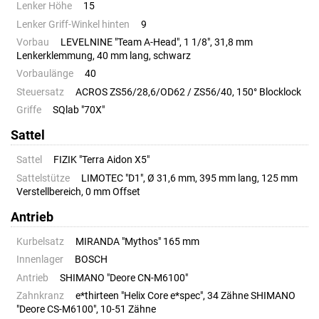
Lenker Höhe
15
Lenker Griff-Winkel hinten
9
Vorbau
LEVELNINE "Team A-Head", 1 1/8", 31,8 mm
Lenkerklemmung, 40 mm lang, schwarz
Vorbaulänge
40
Steuersatz
ACROS ZS56/28,6/OD62 / ZS56/40, 150° Blocklock
Griffe
SQlab "70X"
Sattel
Sattel
FIZIK "Terra Aidon X5"
Sattelstütze
LIMOTEC "D1", Ø 31,6 mm, 395 mm lang, 125 mm
Verstellbereich, 0 mm Offset
Antrieb
Kurbelsatz
MIRANDA "Mythos" 165 mm
Innenlager
BOSCH
Antrieb
SHIMANO "Deore CN-M6100"
Zahnkranz
e*thirteen "Helix Core e*spec", 34 Zähne SHIMANO
"Deore CS-M6100", 10-51 Zähne