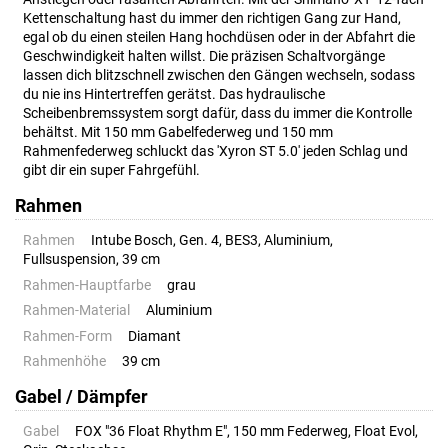
Kettenschaltung hast du immer den richtigen Gang zur Hand,
egal ob du einen steilen Hang hochdüsen oder in der Abfahrt die
Geschwindigkeit halten willst. Die präzisen Schaltvorgänge
lassen dich blitzschnell zwischen den Gängen wechseln, sodass
du nie ins Hintertreffen gerätst. Das hydraulische
Scheibenbremssystem sorgt dafür, dass du immer die Kontrolle
behältst. Mit 150 mm Gabelfederweg und 150 mm
Rahmenfederweg schluckt das 'Xyron ST 5.0' jeden Schlag und
gibt dir ein super Fahrgefühl.
Rahmen
Rahmen
Intube Bosch, Gen. 4, BES3, Aluminium,
Fullsuspension, 39 cm
Rahmen-Hauptfarbe
grau
Rahmen-Material
Aluminium
Rahmen-Form
Diamant
Rahmenhöhe
39 cm
Gabel / Dämpfer
Gabel
FOX "36 Float Rhythm E", 150 mm Federweg, Float Evol,