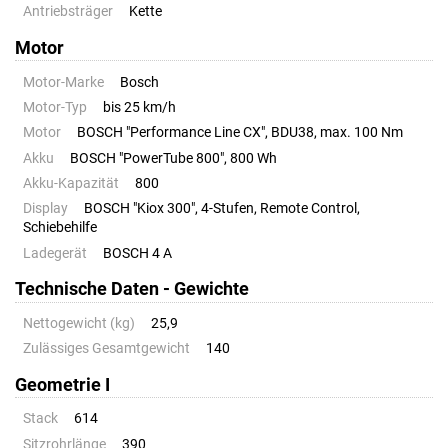
Antriebsträger
Kette
Motor
Motor-Marke
Bosch
Motor-Typ
bis 25 km/h
Motor
BOSCH "Performance Line CX", BDU38, max. 100 Nm
Akku
BOSCH "PowerTube 800", 800 Wh
Akku-Kapazität
800
Display
BOSCH "Kiox 300", 4-Stufen, Remote Control,
Schiebehilfe
Ladegerät
BOSCH 4 A
Technische Daten - Gewichte
Nettogewicht (kg)
25,9
Zulässiges Gesamtgewicht
140
Geometrie I
Stack
614
Sitzrohrlänge
390