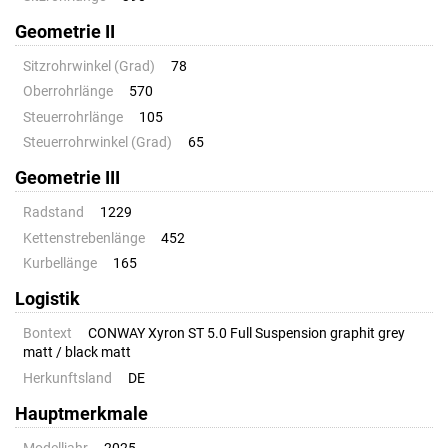
Geometrie II
Sitzrohrwinkel (Grad)
78
Oberrohrlänge
570
Steuerrohrlänge
105
Steuerrohrwinkel (Grad)
65
Geometrie III
Radstand
1229
Kettenstrebenlänge
452
Kurbellänge
165
Logistik
Bontext
CONWAY Xyron ST 5.0 Full Suspension graphit grey
matt / black matt
Herkunftsland
DE
Hauptmerkmale