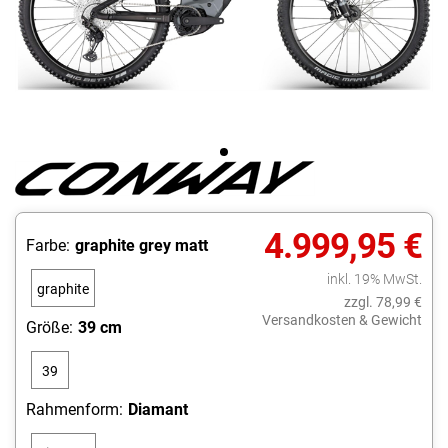
4.999,95 €
Farbe:
graphite grey matt
inkl. 19% MwSt.
graphite
zzgl. 78,99 €
grey
Versandkosten & Gewicht
Größe:
39 cm
matt
39
cm
Rahmenform:
Diamant