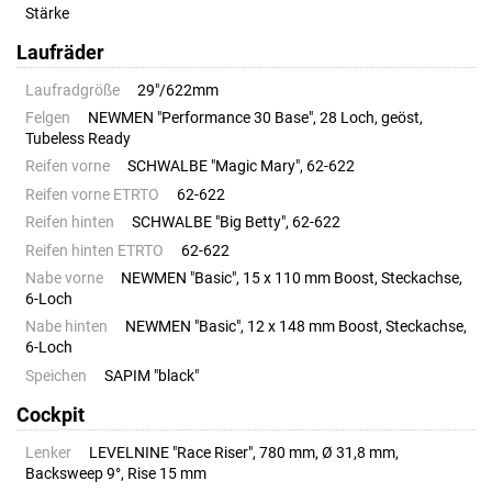
Stärke
Laufräder
Laufradgröße
29"/622mm
Felgen
NEWMEN "Performance 30 Base", 28 Loch, geöst,
Tubeless Ready
Reifen vorne
SCHWALBE "Magic Mary", 62-622
Reifen vorne ETRTO
62-622
Reifen hinten
SCHWALBE "Big Betty", 62-622
Reifen hinten ETRTO
62-622
Nabe vorne
NEWMEN "Basic", 15 x 110 mm Boost, Steckachse,
6-Loch
Nabe hinten
NEWMEN "Basic", 12 x 148 mm Boost, Steckachse,
6-Loch
Speichen
SAPIM "black"
Cockpit
Lenker
LEVELNINE "Race Riser", 780 mm, Ø 31,8 mm,
Backsweep 9°, Rise 15 mm