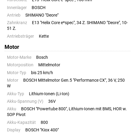
Innenlager
BOSCH
Antrieb
SHIMANO "Deore"
Zahnkranz
E13 "Helix Core e*spec", 34 Z. SHIMANO "Deore", 10-
51 Z.
Antriebsträger
Kette
Motor
Motor-Marke
Bosch
Motorposition
Mittelmotor
Motor-Typ
bis 25 km/h
Motor
BOSCH Mittelmotor Gen.5 "Performance CX", 36 V, 250
W
Akku-Typ
Lithium-Ionen (Li-Ion)
Akku-Spannung (V)
36V
Akku
BOSCH "Powertube 800", Lithium-Ionen mit BMS, HOR w.
SOP Pivot
Akku-Kapazität
800
Display
BOSCH "Kiox 400"