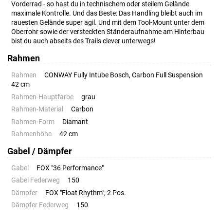
Vorderrad - so hast du in technischem oder steilem Gelände
maximale Kontrolle. Und das Beste: Das Handling bleibt auch im
rauesten Gelände super agil. Und mit dem Tool-Mount unter dem
Oberrohr sowie der versteckten Ständeraufnahme am Hinterbau
bist du auch abseits des Trails clever unterwegs!
Rahmen
Rahmen
CONWAY Fully Intube Bosch, Carbon Full Suspension
42 cm
Rahmen-Hauptfarbe
grau
Rahmen-Material
Carbon
Rahmen-Form
Diamant
Rahmenhöhe
42 cm
Gabel / Dämpfer
Gabel
FOX "36 Performance"
Gabel Federweg
150
Dämpfer
FOX "Float Rhythm", 2 Pos.
Dämpfer Federweg
150