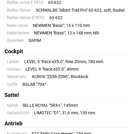
Reifen vorne ETRTO
63-622
Reifen hinten
SCHWALBE "Albert Trail Pro" 63-622, soft, Radial
Reifen hinten ETRTO
63-622
Nabe vorne
NEWMEN "Basic", 15 x 110 mm
Nabe hinten
NEWMEN "Basic", 12 x 148 mm, MS
Speichen
SAPIM
Cockpit
Lenker
LEVEL 9 "Race e35.0", Rise 20mm, 780 mm
Vorbau
LEVEL 9 "Race e35.0", 40mm
Steuersatz
ACROS "ZS56-ZS56", Blocklock
Griffe
SQLAB "70X"
Sattel
Sattel
SELLE ROYAL "SRX+", 145mm
Sattelstütze
LIMOTEC "D1", 31,6 mm, 150 mm
Antrieb
Kurbelsatz
E13 "Helix Core e*spec", 160 mm