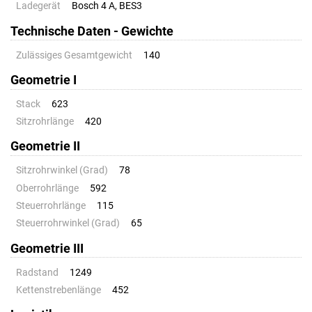
Ladegerät
Bosch 4 A, BES3
Technische Daten - Gewichte
Zulässiges Gesamtgewicht
140
Geometrie I
Stack
623
Sitzrohrlänge
420
Geometrie II
Sitzrohrwinkel (Grad)
78
Oberrohrlänge
592
Steuerrohrlänge
115
Steuerrohrwinkel (Grad)
65
Geometrie III
Radstand
1249
Kettenstrebenlänge
452