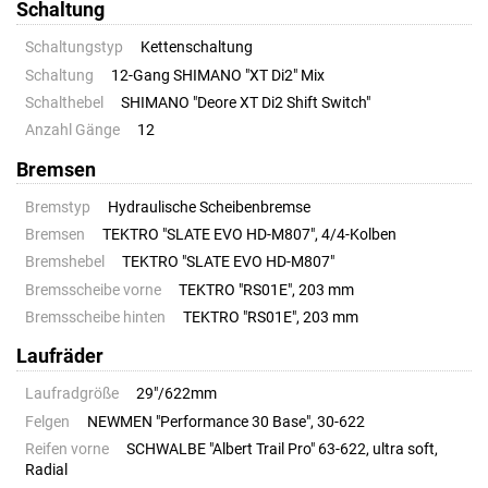
Schaltung
Schaltungstyp
Kettenschaltung
Schaltung
12-Gang SHIMANO "XT Di2" Mix
Schalthebel
SHIMANO "Deore XT Di2 Shift Switch"
Anzahl Gänge
12
Bremsen
Bremstyp
Hydraulische Scheibenbremse
Bremsen
TEKTRO "SLATE EVO HD-M807", 4/4-Kolben
Bremshebel
TEKTRO "SLATE EVO HD-M807"
Bremsscheibe vorne
TEKTRO "RS01E", 203 mm
Bremsscheibe hinten
TEKTRO "RS01E", 203 mm
Laufräder
Laufradgröße
29"/622mm
Felgen
NEWMEN "Performance 30 Base", 30-622
Reifen vorne
SCHWALBE "Albert Trail Pro" 63-622, ultra soft,
Radial