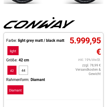
5.999,95
Farbe:
light grey matt / black matt
€
light
grey
Größe:
42 cm
inkl. 19% MwSt.
matt
zzgl. 78,99 €
Versandkosten &
44
42
/
Gewicht
cm
cm
black
Rahmenform:
Diamant
matt
Diamant