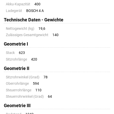
Akku-Kapazität
400
Ladegerät
BOSCH 4 A
Technische Daten - Gewichte
Nettogewicht (kg)
19,6
Zulässiges Gesamtgewicht
140
Geometrie I
Stack
623
Sitzrohrlänge
420
Geometrie II
Sitzrohrwinkel (Grad)
78
Oberrohrlänge
594
Steuerrohrlänge
110
Steuerrohrwinkel (Grad)
64
Geometrie III