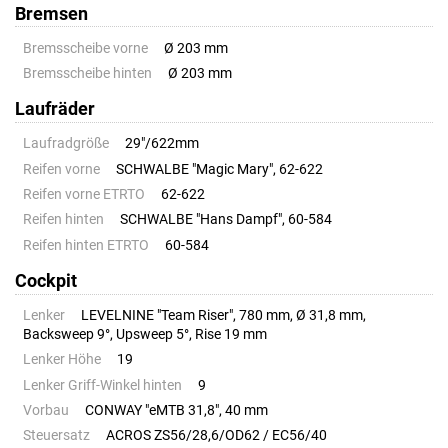
Bremsen
Bremsscheibe vorne
Ø 203 mm
Bremsscheibe hinten
Ø 203 mm
Laufräder
Laufradgröße
29"/622mm
Reifen vorne
SCHWALBE "Magic Mary", 62-622
Reifen vorne ETRTO
62-622
Reifen hinten
SCHWALBE "Hans Dampf", 60-584
Reifen hinten ETRTO
60-584
Cockpit
Lenker
LEVELNINE "Team Riser", 780 mm, Ø 31,8 mm,
Backsweep 9°, Upsweep 5°, Rise 19 mm
Lenker Höhe
19
Lenker Griff-Winkel hinten
9
Vorbau
CONWAY "eMTB 31,8", 40 mm
Steuersatz
ACROS ZS56/28,6/OD62 / EC56/40