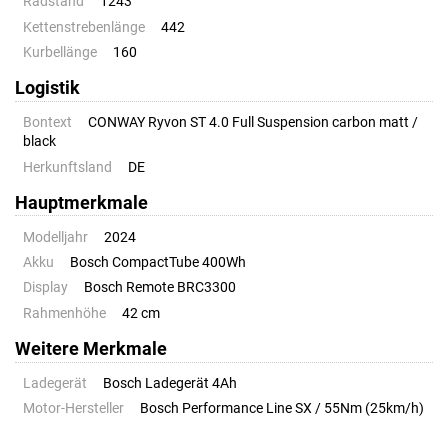
Radstand
1243
Kettenstrebenlänge
442
Kurbellänge
160
Logistik
Bontext
CONWAY Ryvon ST 4.0 Full Suspension carbon matt /
black
Herkunftsland
DE
Hauptmerkmale
Modelljahr
2024
Akku
Bosch CompactTube 400Wh
Display
Bosch Remote BRC3300
Rahmenhöhe
42 cm
Weitere Merkmale
Ladegerät
Bosch Ladegerät 4Ah
Motor-Hersteller
Bosch Performance Line SX / 55Nm (25km/h)