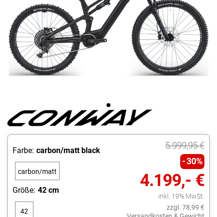
5.999,95 €
Farbe:
carbon/matt black
30%
carbon/matt
4.199,- €
black
Größe:
42 cm
inkl. 19% MwSt.
zzgl. 78,99 €
42
Versandkosten & Gewicht