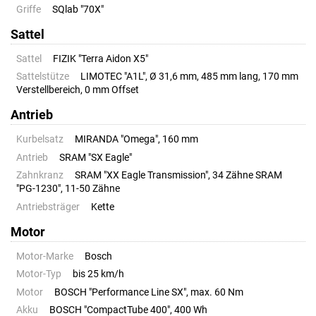
Griffe
SQlab "70X"
Sattel
Sattel
FIZIK "Terra Aidon X5"
Sattelstütze
LIMOTEC "A1L", Ø 31,6 mm, 485 mm lang, 170 mm
Verstellbereich, 0 mm Offset
Antrieb
Kurbelsatz
MIRANDA "Omega", 160 mm
Antrieb
SRAM "SX Eagle"
Zahnkranz
SRAM "XX Eagle Transmission", 34 Zähne SRAM
"PG-1230", 11-50 Zähne
Antriebsträger
Kette
Motor
Motor-Marke
Bosch
Motor-Typ
bis 25 km/h
Motor
BOSCH "Performance Line SX", max. 60 Nm
Akku
BOSCH "CompactTube 400", 400 Wh