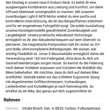
den Einstieg in unsere neue E-Enduro-Serie. Es bietet dir eine
ausgewogene Kombination aus Leistung und Komfort, um deine
Offroad-Abenteuer unvergesslich zu machen. Mit unserem
zuverlässigen Light-E-MTB Motor erlebst du eine sanfte und
kontrollierte Unterstützung, die dir das Bergauffahren erleichtert
und für ein angenehmes Fahrgefühl sorgt. Die solide Ausstattung
unseres Einsteigermodells gewährleistet Zuverlässigkeit und
Langlebigkeit. Unsere praktische Akkudeckel-Technologie
ermöglicht es dir, den Akkudeckel bequem auf dem Oberrohr zu
platzieren. Die magnetische Parkposition hält ihn sicher an Ort
und Stelle, ohne komplizierte Befestigungen. Wir wissen, wie
wichtig Flexibilität ist. Unser E-Mountainbike ermöglicht daher die
Verwendung einer 160 mm Federgabel, ohne dass du dich um
Geometrieänderungen sorgen musst. So kannst du die Federung
nach deinen Vorlieben anpassen und trotzdem die Stabilität des
Bikes beibehalten. Wir möchten, dass du dich auf deinem Bike
wohlfühlst. Deshalb bieten wir das CONWAY Ergonomic Sizing
mit abgestimmten Griffdurchmessern, Vorbaulängen,
Lenkerbreiten und Kurbellängen je nach Rahmengröße. So
erhältst du ein Bike, das genau auf dich zugeschnitten ist.
Rahmen
Rahmen
Intube Bosch, Gen. 4, BES3, Carbon, Fullsuspension,