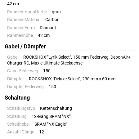
42 cm
Rahmen-Hauptfarbe
grau
Rahmen-Material
Carbon
Rahmen-Form
Diamant
Rahmenhöhe
42 cm
Gabel / Dämpfer
Gabel
ROCKSHOX "Lyrik Select", 150 mm Federweg, DebonAir+,
Charger RC, Maxle Ultimate Steckachse
Gabel Federweg
150
Dämpfer
ROCKSHOX "Deluxe Select", 230 mm x 60 mm
Dämpfer Federweg
150
Schaltung
Schaltungstyp
Kettenschaltung
Schaltung
12-Gang SRAM "NX"
Schalthebel
SRAM "NX Eagle"
Anzahl Gänge
12