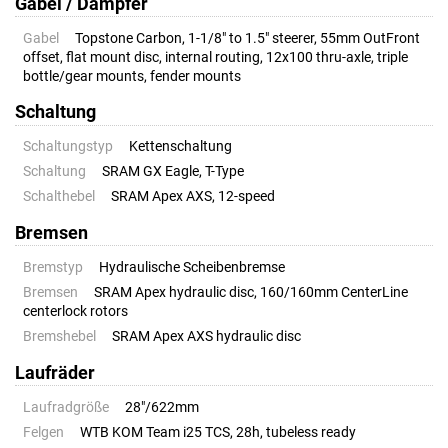
Gabel / Dämpfer
Gabel
Topstone Carbon, 1-1/8" to 1.5" steerer, 55mm OutFront
offset, flat mount disc, internal routing, 12x100 thru-axle, triple
bottle/gear mounts, fender mounts
Schaltung
Schaltungstyp
Kettenschaltung
Schaltung
SRAM GX Eagle, T-Type
Schalthebel
SRAM Apex AXS, 12-speed
Bremsen
Bremstyp
Hydraulische Scheibenbremse
Bremsen
SRAM Apex hydraulic disc, 160/160mm CenterLine
centerlock rotors
Bremshebel
SRAM Apex AXS hydraulic disc
Laufräder
Laufradgröße
28"/622mm
Felgen
WTB KOM Team i25 TCS, 28h, tubeless ready