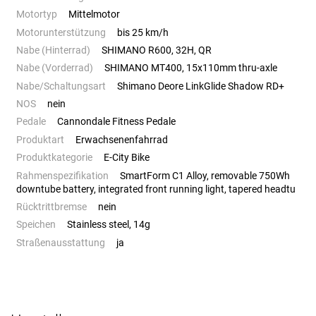
Motortyp
Mittelmotor
Motorunterstützung
bis 25 km/h
Nabe (Hinterrad)
SHIMANO R600, 32H, QR
Nabe (Vorderrad)
SHIMANO MT400, 15x110mm thru-axle
Nabe/Schaltungsart
Shimano Deore LinkGlide Shadow RD+
NOS
nein
Pedale
Cannondale Fitness Pedale
Produktart
Erwachsenenfahrrad
Produktkategorie
E-City Bike
Rahmenspezifikation
SmartForm C1 Alloy, removable 750Wh
downtube battery, integrated front running light, tapered headtu
Rücktrittbremse
nein
Speichen
Stainless steel, 14g
Straßenausstattung
ja