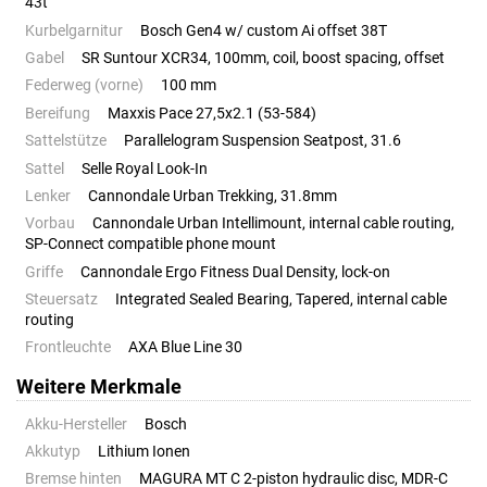
43t
Kurbelgarnitur
Bosch Gen4 w/ custom Ai offset 38T
Gabel
SR Suntour XCR34, 100mm, coil, boost spacing, offset
Federweg (vorne)
100 mm
Bereifung
Maxxis Pace 27,5x2.1 (53-584)
Sattelstütze
Parallelogram Suspension Seatpost, 31.6
Sattel
Selle Royal Look-In
Lenker
Cannondale Urban Trekking, 31.8mm
Vorbau
Cannondale Urban Intellimount, internal cable routing,
SP-Connect compatible phone mount
Griffe
Cannondale Ergo Fitness Dual Density, lock-on
Steuersatz
Integrated Sealed Bearing, Tapered, internal cable
routing
Frontleuchte
AXA Blue Line 30
Weitere Merkmale
Akku-Hersteller
Bosch
Akkutyp
Lithium Ionen
Bremse hinten
MAGURA MT C 2-piston hydraulic disc, MDR-C