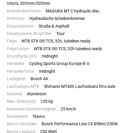
rotors, 203mm/203mm
Bremshebel hinten
MAGURA MT C hydraulic disc
Bremstyp
Hydraulische Scheibenbremse
Einsatzbereich
Straße & Asphalt
Einsatzzweck ShopFilter
Tour
Felge
WTB STX i30 TCS, 32h, tubeless ready
Felge hinten
WTB STX i30 TCS, 32h tubeless ready
Grundfarbe ZEG
midnight
Hersteller
Cycling Sports Group Europe B.V.
Herstellerfarbe
midnight
Ladegerät
Bosch 4A
Laufradsatz MTB
Shimano MT400 Laufradsatz thru-axle
Material
Aluminium
Max. Belastung
120 kg
Maximale Geschwindigkeit
25 km/h
Modellserie
Tesoro
Motor-Hersteller
Bosch Performance Line CX 85Nm/250W
Motor-Leistung
250 Watt