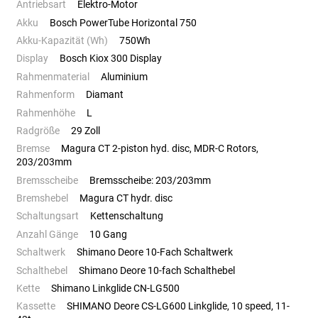
Antriebsart
Elektro-Motor
Akku
Bosch PowerTube Horizontal 750
Akku-Kapazität (Wh)
750Wh
Display
Bosch Kiox 300 Display
Rahmenmaterial
Aluminium
Rahmenform
Diamant
Rahmenhöhe
L
Radgröße
29 Zoll
Bremse
Magura CT 2-piston hyd. disc, MDR-C Rotors,
203/203mm
Bremsscheibe
Bremsscheibe: 203/203mm
Bremshebel
Magura CT hydr. disc
Schaltungsart
Kettenschaltung
Anzahl Gänge
10 Gang
Schaltwerk
Shimano Deore 10-Fach Schaltwerk
Schalthebel
Shimano Deore 10-fach Schalthebel
Kette
Shimano Linkglide CN-LG500
Kassette
SHIMANO Deore CS-LG600 Linkglide, 10 speed, 11-