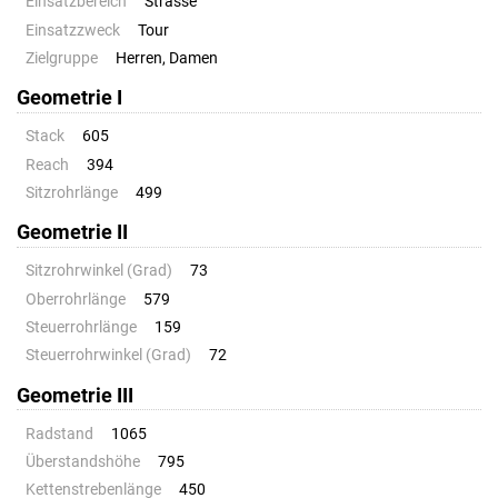
Einsatzbereich
Strasse
Einsatzzweck
Tour
Zielgruppe
Herren, Damen
Geometrie I
Stack
605
Reach
394
Sitzrohrlänge
499
Geometrie II
Sitzrohrwinkel (Grad)
73
Oberrohrlänge
579
Steuerrohrlänge
159
Steuerrohrwinkel (Grad)
72
Geometrie III
Radstand
1065
Überstandshöhe
795
Kettenstrebenlänge
450