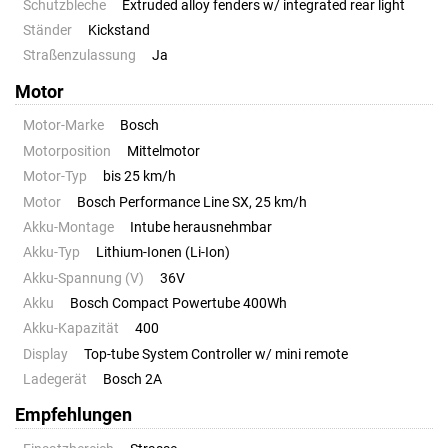
Schutzbleche
Extruded alloy fenders w/ integrated rear light
Ständer
Kickstand
Straßenzulassung
Ja
Motor
Motor-Marke
Bosch
Motorposition
Mittelmotor
Motor-Typ
bis 25 km/h
Motor
Bosch Performance Line SX, 25 km/h
Akku-Montage
Intube herausnehmbar
Akku-Typ
Lithium-Ionen (Li-Ion)
Akku-Spannung (V)
36V
Akku
Bosch Compact Powertube 400Wh
Akku-Kapazität
400
Display
Top-tube System Controller w/ mini remote
Ladegerät
Bosch 2A
Empfehlungen