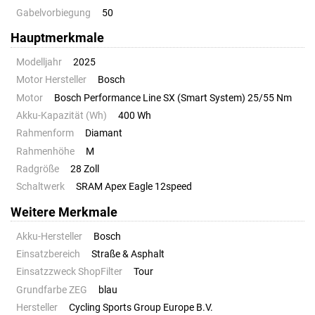
Gabelvorbiegung
50
Hauptmerkmale
Modelljahr
2025
Motor Hersteller
Bosch
Motor
Bosch Performance Line SX (Smart System) 25/55 Nm
Akku-Kapazität (Wh)
400 Wh
Rahmenform
Diamant
Rahmenhöhe
M
Radgröße
28 Zoll
Schaltwerk
SRAM Apex Eagle 12speed
Weitere Merkmale
Akku-Hersteller
Bosch
Einsatzbereich
Straße & Asphalt
Einsatzzweck ShopFilter
Tour
Grundfarbe ZEG
blau
Hersteller
Cycling Sports Group Europe B.V.