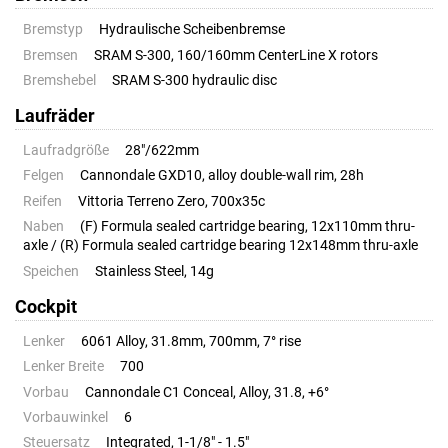
Bremstyp
Hydraulische Scheibenbremse
Bremsen
SRAM S-300, 160/160mm CenterLine X rotors
Bremshebel
SRAM S-300 hydraulic disc
Laufräder
Laufradgröße
28"/622mm
Felgen
Cannondale GXD10, alloy double-wall rim, 28h
Reifen
Vittoria Terreno Zero, 700x35c
Naben
(F) Formula sealed cartridge bearing, 12x110mm thru-
axle / (R) Formula sealed cartridge bearing 12x148mm thru-axle
Speichen
Stainless Steel, 14g
Cockpit
Lenker
6061 Alloy, 31.8mm, 700mm, 7° rise
Lenker Breite
700
Vorbau
Cannondale C1 Conceal, Alloy, 31.8, +6°
Vorbauwinkel
6
Steuersatz
Integrated, 1-1/8" - 1.5"