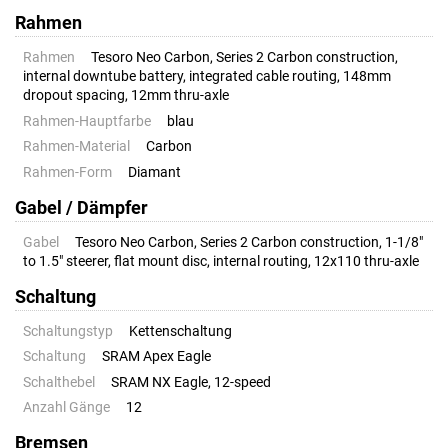
Rahmen
Rahmen
Tesoro Neo Carbon, Series 2 Carbon construction,
internal downtube battery, integrated cable routing, 148mm
dropout spacing, 12mm thru-axle
Rahmen-Hauptfarbe
blau
Rahmen-Material
Carbon
Rahmen-Form
Diamant
Gabel / Dämpfer
Gabel
Tesoro Neo Carbon, Series 2 Carbon construction, 1-1/8"
to 1.5" steerer, flat mount disc, internal routing, 12x110 thru-axle
Schaltung
Schaltungstyp
Kettenschaltung
Schaltung
SRAM Apex Eagle
Schalthebel
SRAM NX Eagle, 12-speed
Anzahl Gänge
12
Bremsen