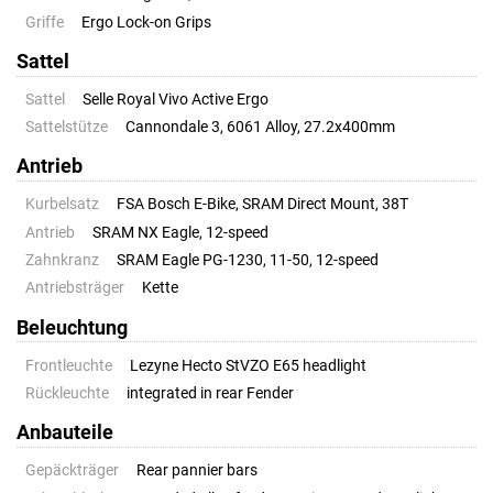
Griffe
Ergo Lock-on Grips
Sattel
Sattel
Selle Royal Vivo Active Ergo
Sattelstütze
Cannondale 3, 6061 Alloy, 27.2x400mm
Antrieb
Kurbelsatz
FSA Bosch E-Bike, SRAM Direct Mount, 38T
Antrieb
SRAM NX Eagle, 12-speed
Zahnkranz
SRAM Eagle PG-1230, 11-50, 12-speed
Antriebsträger
Kette
Beleuchtung
Frontleuchte
Lezyne Hecto StVZO E65 headlight
Rückleuchte
integrated in rear Fender
Anbauteile
Gepäckträger
Rear pannier bars