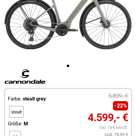
5.899,- €
Farbe:
stealt grey
22%
stealt
4.599,- €
grey
Größe:
M
inkl. 19% MwSt.
zzgl. 78,99 €