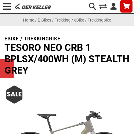
Home
/
E-Bikes
/
Trekking
/
eBike / Trekkingbike
EBIKE / TREKKINGBIKE
TESORO NEO CRB 1
BPLSX/400WH (M) STEALTH
GREY