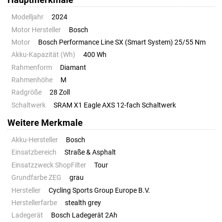
Hauptmerkmale
Modelljahr
2024
Motor Hersteller
Bosch
Motor
Bosch Performance Line SX (Smart System) 25/55 Nm
Akku-Kapazität (Wh)
400 Wh
Rahmenform
Diamant
Rahmenhöhe
M
Radgröße
28 Zoll
Schaltwerk
SRAM X1 Eagle AXS 12-fach Schaltwerk
Weitere Merkmale
Akku-Hersteller
Bosch
Einsatzbereich
Straße & Asphalt
Einsatzzweck ShopFilter
Tour
Grundfarbe ZEG
grau
Hersteller
Cycling Sports Group Europe B.V.
Herstellerfarbe
stealth grey
Ladegerät
Bosch Ladegerät 2Ah