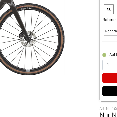
58
cm
Rahmen
Rennr
Auf 
Art. Nr.: 
Nur N