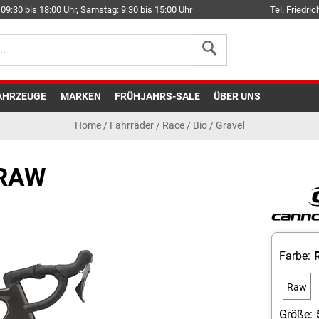
09:30 bis 18:00 Uhr, Samstag: 9:30 bis 15:00 Uhr
Tel. Friedr
AHRZEUGE
MARKEN
FRÜHJAHRS-SALE
ÜBER UNS
Home
/
Fahrräder
/
Race
/
Bio / Gravel
 RAW
Farbe:
Raw
Größe: