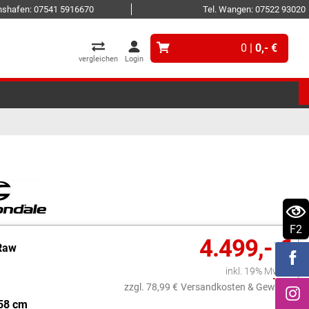
ichshafen: 07541 5916670
Tel. Wangen: 07522 93020
0 |
0,- €
vergleichen
Login
F2
4.499,- €
Raw
inkl. 19% MwSt.
zzgl. 78,99 €
Versandkosten & Gewicht
58 cm