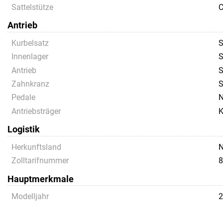
Sattelstütze
C
Antrieb
Kurbelsatz
S
Innenlager
S
Antrieb
S
Zahnkranz
S
Pedale
N
Antriebsträger
K
Logistik
Herkunftsland
Zolltarifnummer
8
Hauptmerkmale
Modelljahr
2