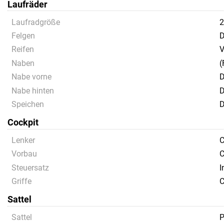
Laufräder
Laufradgröße
Felgen
D
Reifen
V
Naben
(
Nabe vorne
D
Nabe hinten
D
Speichen
D
Cockpit
Lenker
C
Vorbau
C
Steuersatz
I
Griffe
C
Sattel
Sattel
P