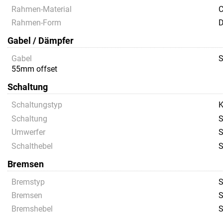
Rahmen-Material
C
Rahmen-Form
D
Gabel / Dämpfer
Gabel
S
55mm offset
Schaltung
Schaltungstyp
K
Schaltung
S
Umwerfer
S
Schalthebel
S
Bremsen
Bremstyp
S
Bremsen
S
Bremshebel
S