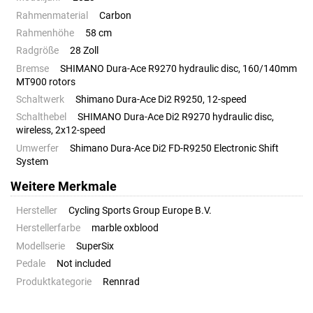
Rahmenmaterial
Carbon
Rahmenhöhe
58 cm
Radgröße
28 Zoll
Bremse
SHIMANO Dura-Ace R9270 hydraulic disc, 160/140mm
MT900 rotors
Schaltwerk
Shimano Dura-Ace Di2 R9250, 12-speed
Schalthebel
SHIMANO Dura-Ace Di2 R9270 hydraulic disc,
wireless, 2x12-speed
Umwerfer
Shimano Dura-Ace Di2 FD-R9250 Electronic Shift
System
Weitere Merkmale
Hersteller
Cycling Sports Group Europe B.V.
Herstellerfarbe
marble oxblood
Modellserie
SuperSix
Pedale
Not included
Produktkategorie
Rennrad