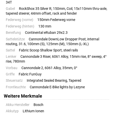
34T
Gabel
RockShox 35 Silver R, 150mm, Coil, 15x110mm thru-axle,
tapered steerer, 44mm offset, rack and fender
Federweg (vorne)
150mm Federweg vorne
Federweg (hinten)
130 mm
Bereifung
Continental eRuban 29x2.3
Sattelstütze
Cannondale DownLow Dropper Post, internal
routing, 31.6, 100mm (S), 125mm (M), 150mm (L-XL)
Sattel
Fabric Scoop Shallow Sport, steel rails
Lenker
Cannondale 3 Riser, 6061 Alloy, 15mm rise, 8° sweep, 4°
rise, 780mm
Vorbau
Cannondale 2, 6061 Alloy, 35mm, 0°
Griffe
Fabric FunGuy
Steuersatz
Integrated Sealed Bearing, Tapered
Frontleuchte
Cannondale E-Bike lights by Lezyne
Weitere Merkmale
Akku-Hersteller
Bosch
Akkutyp
Lithium Ionen