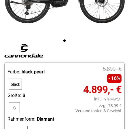
5.899,- €
Farbe:
black pearl
16%
black
4.899,- €
pearl
Größe:
S
inkl. 19% MwSt.
zzgl. 78,99 €
S
Versandkosten & Gewicht
Rahmenform:
Diamant