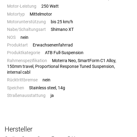
Motor-Leistung
250 Watt
Motortyp
Mittelmotor
Motorunterstützung
bis 25 km/h
Nabe/Schaltungsart
Shimano XT
NOS
nein
Produktart
Erwachsenenfahrrad
Produktkategorie
ATB Full-Suspension
Rahmenspezifikation
Moterra Neo, SmartForm C1 Alloy,
150mm travel, Proportional Response Tuned Suspension,
internal cabl
Rücktrittbremse
nein
Speichen
Stainless steel, 14g
Straßenausstattung
ja
Hersteller