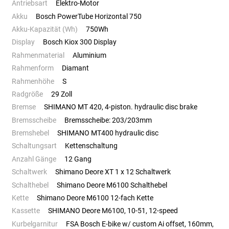
Antriebsart
Elektro-Motor
Akku
Bosch PowerTube Horizontal 750
Akku-Kapazität (Wh)
750Wh
Display
Bosch Kiox 300 Display
Rahmenmaterial
Aluminium
Rahmenform
Diamant
Rahmenhöhe
S
Radgröße
29 Zoll
Bremse
SHIMANO MT 420, 4-piston. hydraulic disc brake
Bremsscheibe
Bremsscheibe: 203/203mm
Bremshebel
SHIMANO MT400 hydraulic disc
Schaltungsart
Kettenschaltung
Anzahl Gänge
12 Gang
Schaltwerk
Shimano Deore XT 1 x 12 Schaltwerk
Schalthebel
Shimano Deore M6100 Schalthebel
Kette
Shimano Deore M6100 12-fach Kette
Kassette
SHIMANO Deore M6100, 10-51, 12-speed
Kurbelgarnitur
FSA Bosch E-bike w/ custom Ai offset, 160mm,