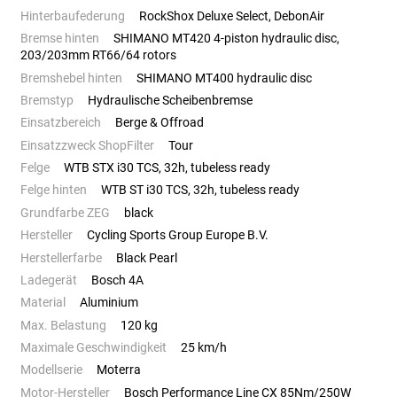
Hinterbaufederung
RockShox Deluxe Select, DebonAir
Bremse hinten
SHIMANO MT420 4-piston hydraulic disc,
203/203mm RT66/64 rotors
Bremshebel hinten
SHIMANO MT400 hydraulic disc
Bremstyp
Hydraulische Scheibenbremse
Einsatzbereich
Berge & Offroad
Einsatzzweck ShopFilter
Tour
Felge
WTB STX i30 TCS, 32h, tubeless ready
Felge hinten
WTB ST i30 TCS, 32h, tubeless ready
Grundfarbe ZEG
black
Hersteller
Cycling Sports Group Europe B.V.
Herstellerfarbe
Black Pearl
Ladegerät
Bosch 4A
Material
Aluminium
Max. Belastung
120 kg
Maximale Geschwindigkeit
25 km/h
Modellserie
Moterra
Motor-Hersteller
Bosch Performance Line CX 85Nm/250W