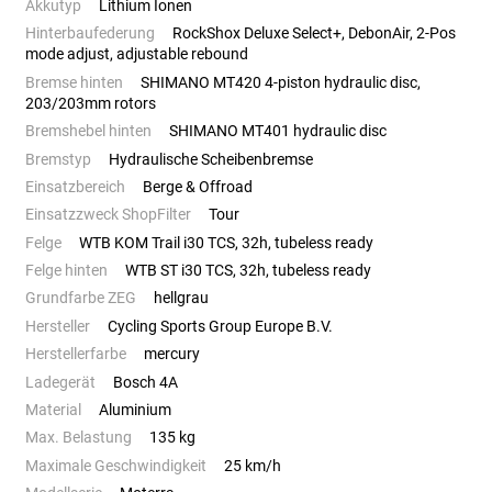
Akkutyp
Lithium Ionen
Hinterbaufederung
RockShox Deluxe Select+, DebonAir, 2-Pos
mode adjust, adjustable rebound
Bremse hinten
SHIMANO MT420 4-piston hydraulic disc,
203/203mm rotors
Bremshebel hinten
SHIMANO MT401 hydraulic disc
Bremstyp
Hydraulische Scheibenbremse
Einsatzbereich
Berge & Offroad
Einsatzzweck ShopFilter
Tour
Felge
WTB KOM Trail i30 TCS, 32h, tubeless ready
Felge hinten
WTB ST i30 TCS, 32h, tubeless ready
Grundfarbe ZEG
hellgrau
Hersteller
Cycling Sports Group Europe B.V.
Herstellerfarbe
mercury
Ladegerät
Bosch 4A
Material
Aluminium
Max. Belastung
135 kg
Maximale Geschwindigkeit
25 km/h