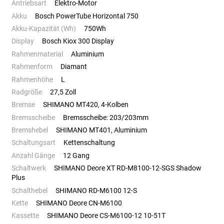
Antriebsart
Elektro-Motor
Akku
Bosch PowerTube Horizontal 750
Akku-Kapazität (Wh)
750Wh
Display
Bosch Kiox 300 Display
Rahmenmaterial
Aluminium
Rahmenform
Diamant
Rahmenhöhe
L
Radgröße
27,5 Zoll
Bremse
SHIMANO MT420, 4-Kolben
Bremsscheibe
Bremsscheibe: 203/203mm
Bremshebel
SHIMANO MT401, Aluminium
Schaltungsart
Kettenschaltung
Anzahl Gänge
12 Gang
Schaltwerk
SHIMANO Deore XT RD-M8100-12-SGS Shadow
Plus
Schalthebel
SHIMANO RD-M6100 12-S
Kette
SHIMANO Deore CN-M6100
Kassette
SHIMANO Deore CS-M6100-12 10-51T