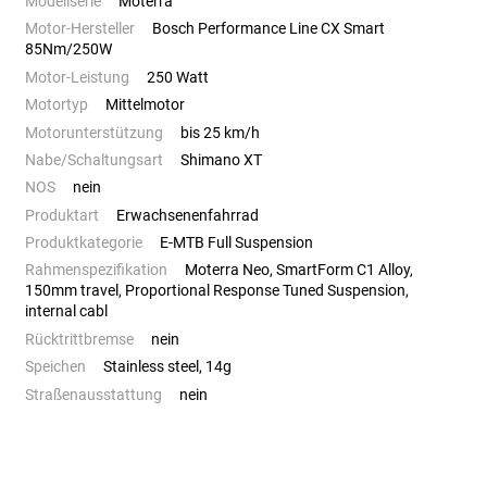
Modellserie
Moterra
Motor-Hersteller
Bosch Performance Line CX Smart
85Nm/250W
Motor-Leistung
250 Watt
Motortyp
Mittelmotor
Motorunterstützung
bis 25 km/h
Nabe/Schaltungsart
Shimano XT
NOS
nein
Produktart
Erwachsenenfahrrad
Produktkategorie
E-MTB Full Suspension
Rahmenspezifikation
Moterra Neo, SmartForm C1 Alloy,
150mm travel, Proportional Response Tuned Suspension,
internal cabl
Rücktrittbremse
nein
Speichen
Stainless steel, 14g
Straßenausstattung
nein