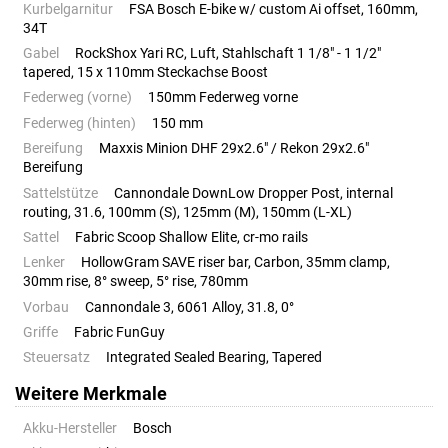
Kurbelgarnitur
FSA Bosch E-bike w/ custom Ai offset, 160mm,
34T
Gabel
RockShox Yari RC, Luft, Stahlschaft 1 1/8" - 1 1/2"
tapered, 15 x 110mm Steckachse Boost
Federweg (vorne)
150mm Federweg vorne
Federweg (hinten)
150 mm
Bereifung
Maxxis Minion DHF 29x2.6" / Rekon 29x2.6"
Bereifung
Sattelstütze
Cannondale DownLow Dropper Post, internal
routing, 31.6, 100mm (S), 125mm (M), 150mm (L-XL)
Sattel
Fabric Scoop Shallow Elite, cr-mo rails
Lenker
HollowGram SAVE riser bar, Carbon, 35mm clamp,
30mm rise, 8° sweep, 5° rise, 780mm
Vorbau
Cannondale 3, 6061 Alloy, 31.8, 0°
Griffe
Fabric FunGuy
Steuersatz
Integrated Sealed Bearing, Tapered
Weitere Merkmale
Akku-Hersteller
Bosch