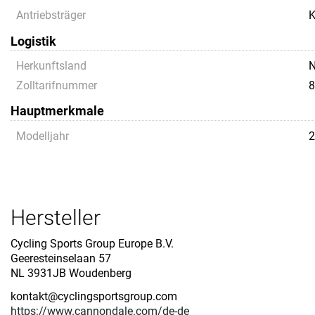
Antriebsträger
K
Logistik
Herkunftsland
Zolltarifnummer
8
Hauptmerkmale
Modelljahr
2
Hersteller
Cycling Sports Group Europe B.V.
Geeresteinselaan 57
NL 3931JB Woudenberg
kontakt@cyclingsportsgroup.com
https://www.cannondale.com/de-de