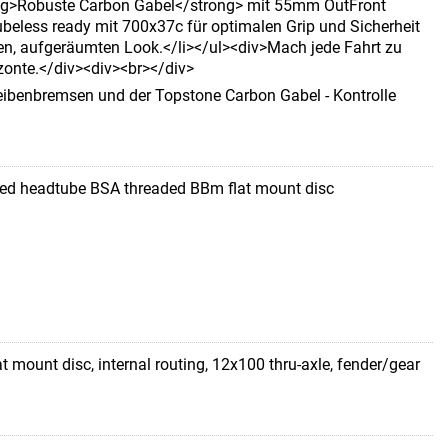
rong>Robuste Carbon Gabel</strong> mit 55mm OutFront
beless ready mit 700x37c für optimalen Grip und Sicherheit
en, aufgeräumten Look.</li></ul><div>Mach jede Fahrt zu
zonte.</div><div><br></div>
ibenbremsen und der Topstone Carbon Gabel - Kontrolle
red headtube BSA threaded BBm flat mount disc
t mount disc, internal routing, 12x100 thru-axle, fender/gear