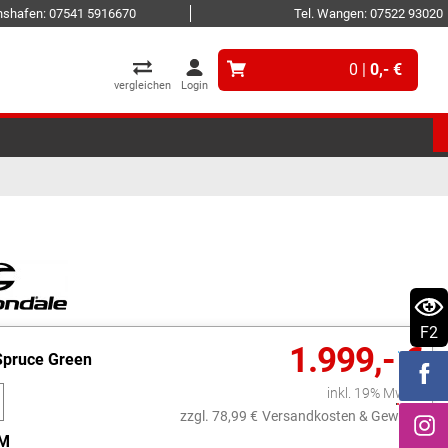
ichshafen: 07541 5916670
Tel. Wangen: 07522 93020
0 |
0,- €
vergleichen
Login
F2
1.999,- €
Spruce Green
inkl. 19% MwSt.
zzgl. 78,99 €
Versandkosten & Gewicht
M