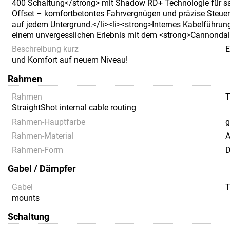
400 Schaltung</strong> mit Shadow RD+ Technologie für sa
Offset – komfortbetontes Fahrvergnügen und präzise Steueru
auf jedem Untergrund.</li><li><strong>Internes Kabelführun
einem unvergesslichen Erlebnis mit dem <strong>Cannondale
Beschreibung kurz
E
und Komfort auf neuem Niveau!
Rahmen
Rahmen
T
StraightShot internal cable routing
Rahmen-Hauptfarbe
g
Rahmen-Material
A
Rahmen-Form
D
Gabel / Dämpfer
Gabel
T
mounts
Schaltung