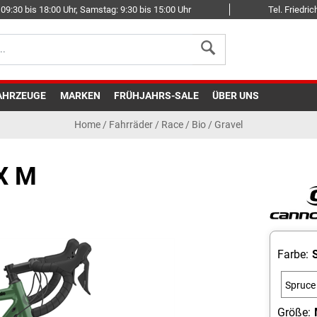
09:30 bis 18:00 Uhr, Samstag: 9:30 bis 15:00 Uhr
Tel. Friedr
AHRZEUGE
MARKEN
FRÜHJAHRS-SALE
ÜBER UNS
Home
/
Fahrräder
/
Race
/
Bio / Gravel
X M
Farbe:
Spruce
Green
Größe: