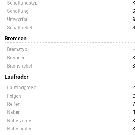
Schaltungstyp
K
Schaltung
S
Umwerfer
S
Schalthebel
S
Bremsen
Bremstyp
H
Bremsen
S
Bremshebel
S
Laufräder
Laufradgröße
Felgen
G
Reifen
W
Naben
(
Nabe vorne
S
Nabe hinten
S