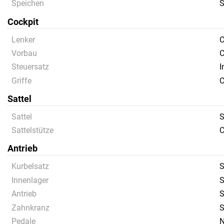
Speichen
S
Cockpit
Lenker
C
Vorbau
C
Steuersatz
I
Griffe
C
Sattel
Sattel
S
Sattelstütze
C
Antrieb
Kurbelsatz
S
Innenlager
S
Antrieb
S
Zahnkranz
S
Pedale
N