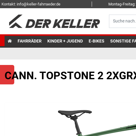
Kontakt: info@keller-fahrraeder.de
Montag-Freitag: 
FAHRRÄDER
KINDER + JUGEND
E-BIKES
SONSTIGE F
CANN. TOPSTONE 2 2XGR