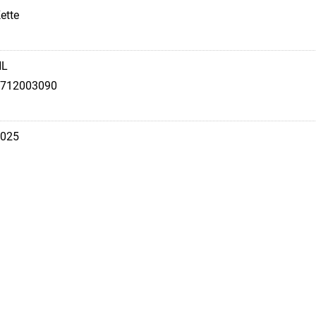
ette
NL
712003090
025