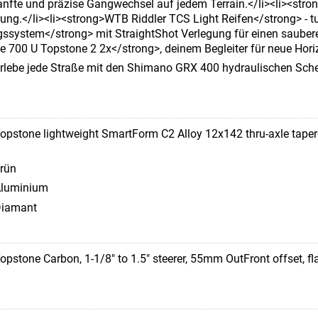
nfte und präzise Gangwechsel auf jedem Terrain.</li><li><st
ng.</li><li><strong>WTB Riddler TCS Light Reifen</strong> - tu
gssystem</strong> mit StraightShot Verlegung für einen sauber
 700 U Topstone 2 2x</strong>, deinem Begleiter für neue Hori
rlebe jede Straße mit den Shimano GRX 400 hydraulischen Sche
opstone lightweight SmartForm C2 Alloy 12x142 thru-axle tape
rün
luminium
iamant
opstone Carbon, 1-1/8" to 1.5" steerer, 55mm OutFront offset, fla