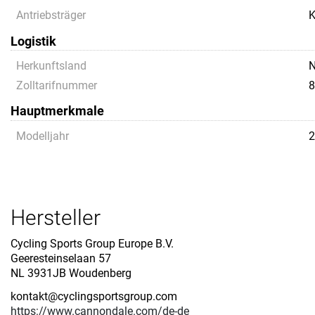
Antriebsträger
K
Logistik
Herkunftsland
Zolltarifnummer
8
Hauptmerkmale
Modelljahr
2
Hersteller
Cycling Sports Group Europe B.V.
Geeresteinselaan 57
NL 3931JB Woudenberg
kontakt@cyclingsportsgroup.com
https://www.cannondale.com/de-de