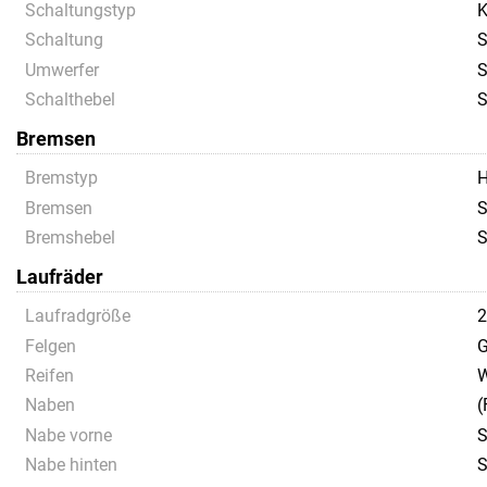
Schaltungstyp
K
Schaltung
S
Umwerfer
S
Schalthebel
S
Bremsen
Bremstyp
H
Bremsen
S
Bremshebel
S
Laufräder
Laufradgröße
Felgen
G
Reifen
W
Naben
(
Nabe vorne
S
Nabe hinten
S