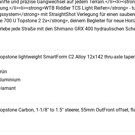
nfte und präzise Gangwechsel auf jedem Terrain.</li><li><st
ng.</li><li><strong>WTB Riddler TCS Light Reifen</strong> - tu
gssystem</strong> mit StraightShot Verlegung für einen sauber
 700 U Topstone 2 2x</strong>, deinem Begleiter für neue Hori
rlebe jede Straße mit den Shimano GRX 400 hydraulischen Sche
opstone lightweight SmartForm C2 Alloy 12x142 thru-axle tape
rün
luminium
iamant
opstone Carbon, 1-1/8" to 1.5" steerer, 55mm OutFront offset, fla