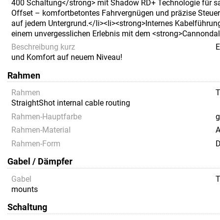
400 Schaltung</strong> mit Shadow RD+ Technologie für sa
Offset – komfortbetontes Fahrvergnügen und präzise Steueru
auf jedem Untergrund.</li><li><strong>Internes Kabelführun
einem unvergesslichen Erlebnis mit dem <strong>Cannondale
Beschreibung kurz
E
und Komfort auf neuem Niveau!
Rahmen
Rahmen
T
StraightShot internal cable routing
Rahmen-Hauptfarbe
g
Rahmen-Material
A
Rahmen-Form
D
Gabel / Dämpfer
Gabel
T
mounts
Schaltung