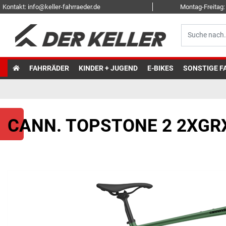
Kontakt: info@keller-fahrraeder.de
Montag-Freitag: 
FAHRRÄDER
KINDER + JUGEND
E-BIKES
SONSTIGE F
CANN. TOPSTONE 2 2XGR