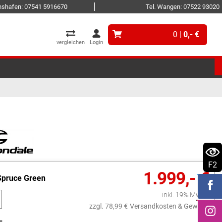
ichshafen: 07541 5916670
Tel. Wangen: 07522 93020
0 |
0,- €
vergleichen
Login
F2
1.999,- €
Spruce Green
inkl. 19% MwSt.
zzgl. 78,99 €
Versandkosten & Gewicht
L