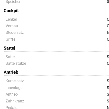
Speichen
S
Cockpit
Lenker
C
Vorbau
C
Steuersatz
I
Griffe
C
Sattel
Sattel
S
Sattelstütze
C
Antrieb
Kurbelsatz
S
Innenlager
S
Antrieb
S
Zahnkranz
S
Pedale
N