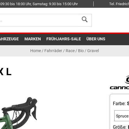
09:30 bis 18:00 Uhr, Samstag: 9:30 bis 15:00 Uhr
Tel. Friedr
AHRZEUGE
MARKEN
FRÜHJAHRS-SALE
ÜBER UNS
Home
/
Fahrräder
/
Race
/
Bio / Gravel
X L
Farbe:
Spruce
Green
Größe: