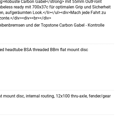
rong>Robuste Carbon Gabel</strong> mit 55mm OutFront
beless ready mit 700x37c für optimalen Grip und Sicherheit
en, aufgeräumten Look.</li></ul><div>Mach jede Fahrt zu
zonte.</div><div><br></div>
ibenbremsen und der Topstone Carbon Gabel - Kontrolle
red headtube BSA threaded BBm flat mount disc
t mount disc, internal routing, 12x100 thru-axle, fender/gear