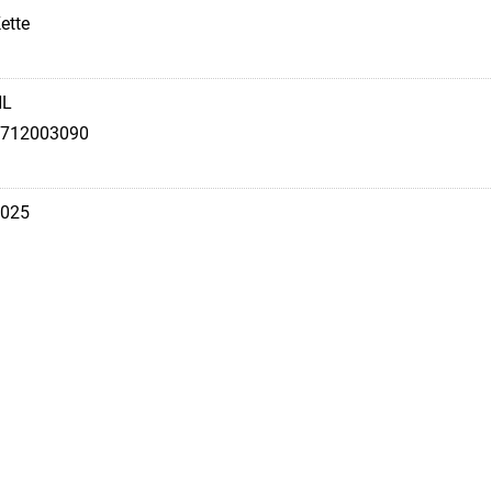
ette
NL
712003090
025