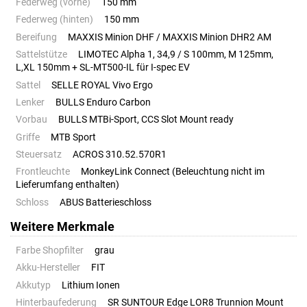
Federweg (vorne)
150 mm
Federweg (hinten)
150 mm
Bereifung
MAXXIS Minion DHF / MAXXIS Minion DHR2 AM
Sattelstütze
LIMOTEC Alpha 1, 34,9 / S 100mm, M 125mm,
L,XL 150mm + SL-MT500-IL für I-spec EV
Sattel
SELLE ROYAL Vivo Ergo
Lenker
BULLS Enduro Carbon
Vorbau
BULLS MTBi-Sport, CCS Slot Mount ready
Griffe
MTB Sport
Steuersatz
ACROS 310.52.570R1
Frontleuchte
MonkeyLink Connect (Beleuchtung nicht im
Lieferumfang enthalten)
Schloss
ABUS Batterieschloss
Weitere Merkmale
Farbe Shopfilter
grau
Akku-Hersteller
FIT
Akkutyp
Lithium Ionen
Hinterbaufederung
SR SUNTOUR Edge LOR8 Trunnion Mount