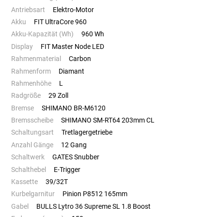
Antriebsart
Elektro-Motor
Akku
FIT UltraCore 960
Akku-Kapazität (Wh)
960 Wh
Display
FIT Master Node LED
Rahmenmaterial
Carbon
Rahmenform
Diamant
Rahmenhöhe
L
Radgröße
29 Zoll
Bremse
SHIMANO BR-M6120
Bremsscheibe
SHIMANO SM-RT64 203mm CL
Schaltungsart
Tretlagergetriebe
Anzahl Gänge
12 Gang
Schaltwerk
GATES Snubber
Schalthebel
E-Trigger
Kassette
39/32T
Kurbelgarnitur
Pinion P8512 165mm
Gabel
BULLS Lytro 36 Supreme SL 1.8 Boost