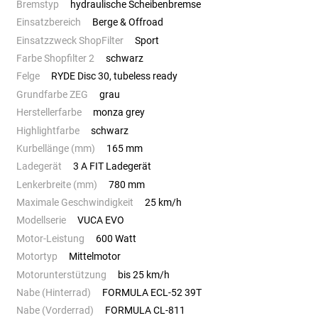
Bremstyp
hydraulische Scheibenbremse
Einsatzbereich
Berge & Offroad
Einsatzzweck ShopFilter
Sport
Farbe Shopfilter 2
schwarz
Felge
RYDE Disc 30, tubeless ready
Grundfarbe ZEG
grau
Herstellerfarbe
monza grey
Highlightfarbe
schwarz
Kurbellänge (mm)
165 mm
Ladegerät
3 A FIT Ladegerät
Lenkerbreite (mm)
780 mm
Maximale Geschwindigkeit
25 km/h
Modellserie
VUCA EVO
Motor-Leistung
600 Watt
Motortyp
Mittelmotor
Motorunterstützung
bis 25 km/h
Nabe (Hinterrad)
FORMULA ECL-52 39T
Nabe (Vorderrad)
FORMULA CL-811