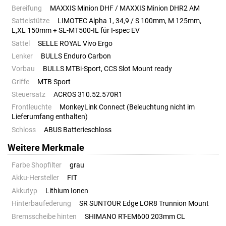
Bereifung
MAXXIS Minion DHF / MAXXIS Minion DHR2 AM
Sattelstütze
LIMOTEC Alpha 1, 34,9 / S 100mm, M 125mm,
L,XL 150mm + SL-MT500-IL für I-spec EV
Sattel
SELLE ROYAL Vivo Ergo
Lenker
BULLS Enduro Carbon
Vorbau
BULLS MTBi-Sport, CCS Slot Mount ready
Griffe
MTB Sport
Steuersatz
ACROS 310.52.570R1
Frontleuchte
MonkeyLink Connect (Beleuchtung nicht im
Lieferumfang enthalten)
Schloss
ABUS Batterieschloss
Weitere Merkmale
Farbe Shopfilter
grau
Akku-Hersteller
FIT
Akkutyp
Lithium Ionen
Hinterbaufederung
SR SUNTOUR Edge LOR8 Trunnion Mount
Bremsscheibe hinten
SHIMANO RT-EM600 203mm CL