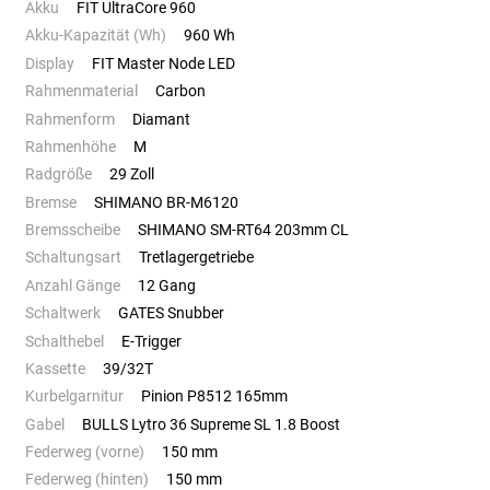
Akku
FIT UltraCore 960
Akku-Kapazität (Wh)
960 Wh
Display
FIT Master Node LED
Rahmenmaterial
Carbon
Rahmenform
Diamant
Rahmenhöhe
M
Radgröße
29 Zoll
Bremse
SHIMANO BR-M6120
Bremsscheibe
SHIMANO SM-RT64 203mm CL
Schaltungsart
Tretlagergetriebe
Anzahl Gänge
12 Gang
Schaltwerk
GATES Snubber
Schalthebel
E-Trigger
Kassette
39/32T
Kurbelgarnitur
Pinion P8512 165mm
Gabel
BULLS Lytro 36 Supreme SL 1.8 Boost
Federweg (vorne)
150 mm
Federweg (hinten)
150 mm