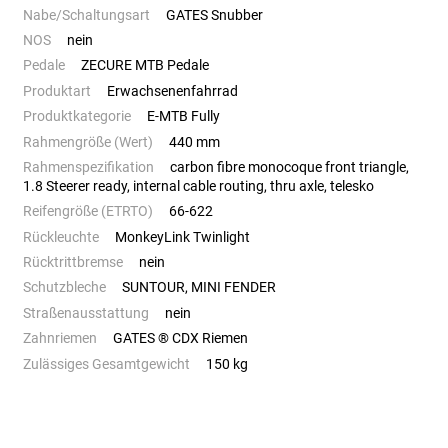
Nabe/Schaltungsart
GATES Snubber
NOS
nein
Pedale
ZECURE MTB Pedale
Produktart
Erwachsenenfahrrad
Produktkategorie
E-MTB Fully
Rahmengröße (Wert)
440 mm
Rahmenspezifikation
carbon fibre monocoque front triangle,
1.8 Steerer ready, internal cable routing, thru axle, telesko
Reifengröße (ETRTO)
66-622
Rückleuchte
MonkeyLink Twinlight
Rücktrittbremse
nein
Schutzbleche
SUNTOUR, MINI FENDER
Straßenausstattung
nein
Zahnriemen
GATES ® CDX Riemen
Zulässiges Gesamtgewicht
150 kg