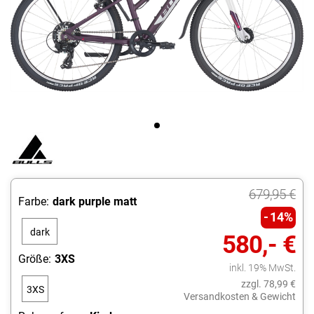
679,95 €
Farbe:
dark purple matt
14%
dark
580,- €
purple
Größe:
3XS
inkl. 19% MwSt.
matt
zzgl. 78,99 €
3XS
Versandkosten & Gewicht