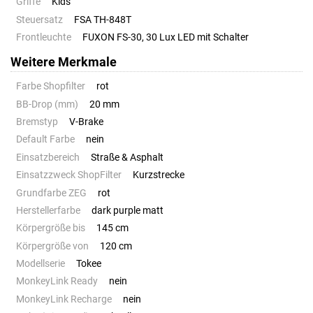
Griffe
Kids
Steuersatz
FSA TH-848T
Frontleuchte
FUXON FS-30, 30 Lux LED mit Schalter
Weitere Merkmale
Farbe Shopfilter
rot
BB-Drop (mm)
20 mm
Bremstyp
V-Brake
Default Farbe
nein
Einsatzbereich
Straße & Asphalt
Einsatzzweck ShopFilter
Kurzstrecke
Grundfarbe ZEG
rot
Herstellerfarbe
dark purple matt
Körpergröße bis
145 cm
Körpergröße von
120 cm
Modellserie
Tokee
MonkeyLink Ready
nein
MonkeyLink Recharge
nein