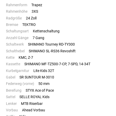
Rahmenform
Trapez
Rahmenhöhe
3XS
Radgröße
24 Zoll
Bremse
TEKTRO
Schaltungsart
Kettenschaltung
Anzahl Gänge
7 Gang
Schaltwerk
SHIMANO Tourney RD-TY300
Schalthebel
SHIMANO SL-RS36 Revoshift
Kette
KMC, Z-7
Kassette
SHIMANO MF-TZ500-7-CP, 7-SPD, 14-34T
Kurbelgarnitur
Lite Kids 32T
Gabel
SR SUNTOUR M-3010
Federweg (vorne)
50 mm
Bereifung
STYX Ace of Pace
Sattel
SELLE ROYAL Kids
Lenker
MTB Riserbar
Vorbau
Ahead Vorbau