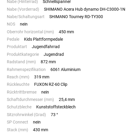
Nabe (Hinterrad)
Schnellspanner
Nabe (Vorderrad)
SHIMANO Acera Hub dynamo DH-C3000-1N
Nabe/Schaltungsart
SHIMANO Tourney RD-TY300
NOS
nein
Oberrohr horizontal (mm)
450 mm
Pedale
Kids Plattformpedale
Produktart
Jugendfahrrad
Produktkategorie
Jugendrad
Radstand (mm)
872 mm
Rahmenspezifikation
6061 Aluminium
Reach (mm)
319 mm
Rückleuchte
FUXON RZ-60 Clip
Rücktrittbremse
nein
Schaftdurchmesser (mm)
25,4 mm
Schutzbleche
Kunststoffsteckblech
Sitzrohrwinkel (Grad)
73 °
SP Connect
nein
Stack (mm)
430 mm