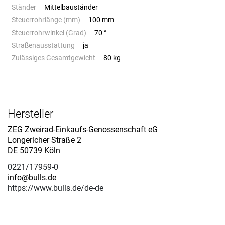
Ständer
Mittelbauständer
Steuerrohrlänge (mm)
100 mm
Steuerrohrwinkel (Grad)
70 °
Straßenausstattung
ja
Zulässiges Gesamtgewicht
80 kg
Hersteller
ZEG Zweirad-Einkaufs-Genossenschaft eG
Longericher Straße 2
DE 50739 Köln
0221/17959-0
info@bulls.de
https://www.bulls.de/de-de