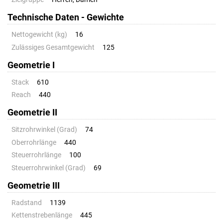
Technische Daten - Gewichte
Nettogewicht (kg)
16
Zulässiges Gesamtgewicht
125
Geometrie I
Stack
610
Reach
440
Geometrie II
Sitzrohrwinkel (Grad)
74
Oberrohrlänge
440
Steuerrohrlänge
100
Steuerrohrwinkel (Grad)
69
Geometrie III
Radstand
1139
Kettenstrebenlänge
445