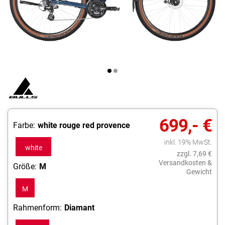
699,- €
Farbe:
white rouge red provence
inkl. 19% MwSt.
white
zzgl. 7,69 €
rouge
Versandkosten &
Größe:
M
Gewicht
red
M
provence
Rahmenform:
Diamant