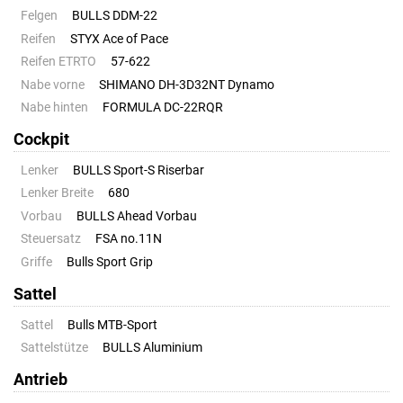
Felgen
BULLS DDM-22
Reifen
STYX Ace of Pace
Reifen ETRTO
57-622
Nabe vorne
SHIMANO DH-3D32NT Dynamo
Nabe hinten
FORMULA DC-22RQR
Cockpit
Lenker
BULLS Sport-S Riserbar
Lenker Breite
680
Vorbau
BULLS Ahead Vorbau
Steuersatz
FSA no.11N
Griffe
Bulls Sport Grip
Sattel
Sattel
Bulls MTB-Sport
Sattelstütze
BULLS Aluminium
Antrieb