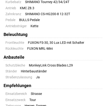
Kurbelsatz
SHIMANO Tourney 42/34/24T
Antrieb
KMC Z8.3
Zahnkranz
SHIMANO CS-HG200-8 12-32T
Pedale
BULLS Pedale
Antriebsträger
Kette
Beleuchtung
Frontleuchte
FUXON FS-30, 30 Lux LED mit Schalter
Rückleuchte
FUXON MRL-Mini
Anbauteile
Schutzbleche
MonkeyLink Cross Blades L29
Ständer
Hinterbauständer
Straßenzulassung
Ja
Empfehlungen
Einsatzbereich
Strasse
Einsatzzweck
Tour
Zielgruppe
Herren, Damen