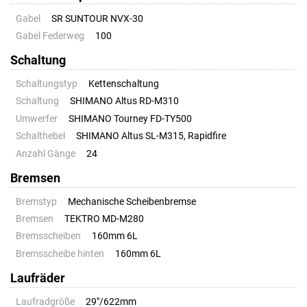
Gabel
SR SUNTOUR NVX-30
Gabel Federweg
100
Schaltung
Schaltungstyp
Kettenschaltung
Schaltung
SHIMANO Altus RD-M310
Umwerfer
SHIMANO Tourney FD-TY500
Schalthebel
SHIMANO Altus SL-M315, Rapidfire
Anzahl Gänge
24
Bremsen
Bremstyp
Mechanische Scheibenbremse
Bremsen
TEKTRO MD-M280
Bremsscheiben
160mm 6L
Bremsscheibe hinten
160mm 6L
Laufräder
Laufradgröße
29"/622mm