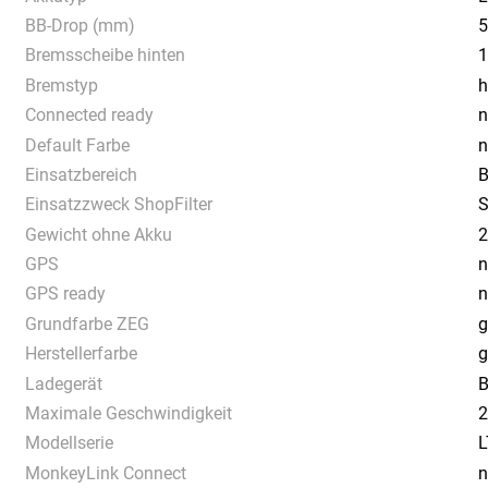
BB-Drop (mm)
5
Bremsscheibe hinten
1
Bremstyp
h
Connected ready
n
Default Farbe
n
Einsatzbereich
B
Einsatzzweck ShopFilter
S
Gewicht ohne Akku
2
GPS
n
GPS ready
n
Grundfarbe ZEG
g
Herstellerfarbe
g
Ladegerät
B
Maximale Geschwindigkeit
2
Modellserie
L
MonkeyLink Connect
n