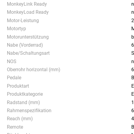
MonkeyLink Ready
n
MonkeyLoad Ready
n
Motor-Leistung
2
Motortyp
M
Motorunterstützung
b
Nabe (Vorderrad)
6
Nabe/Schaltungsart
S
NOS
n
Oberrohr horizontal (mm)
Pedale
B
Produktart
E
Produktkategorie
E
Radstand (mm)
Rahmenspezifikation
6
Reach (mm)
Remote
B