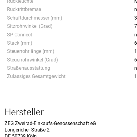
Rückleuchte
M
Rücktrittbremse
n
Schaftdurchmesser (mm)
3
Sitzrohrwinkel (Grad)
7
SP Connect
n
Stack (mm)
Steuerrohrlänge (mm)
Steuerrohrwinkel (Grad)
6
Straßenausstattung
n
Zulässiges Gesamtgewicht
1
Hersteller
ZEG Zweirad-Einkaufs-Genossenschaft eG
Longericher Straße 2
DE 50739 Köln