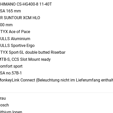
HIMANO CS-HG400-8 11-40T
FSA 165 mm
SR SUNTOUR XCM HLO
100 mm
TYX Ace of Pace
ULLS Aluminium
ULLS Sportive Ergo
TYX Sport-SL double butted Riserbar
TB-S, CCS Slot Mount ready
omfort sport
SA no.57B-1
onkeyLink Connect (Beleuchtung nicht im Lieferumfang enthal
rau
osch
ithium Ionen