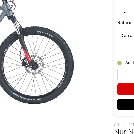
L
Rahmen
Diama
Auf 
Art. Nr.: 1
Nur N