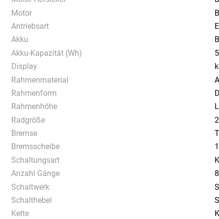
Motor
B
Antriebsart
E
Akku
B
Akku-Kapazität (Wh)
5
Display
k
Rahmenmaterial
A
Rahmenform
D
Rahmenhöhe
L
Radgröße
2
Bremse
Bremsscheibe
1
Schaltungsart
K
Anzahl Gänge
8
Schaltwerk
S
Schalthebel
S
Kette
K