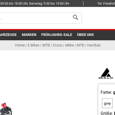
09:30 bis 18:00 Uhr, Samstag: 9:30 bis 15:00 Uhr
Tel. Friedr
AHRZEUGE
MARKEN
FRÜHJAHRS-SALE
ÜBER UNS
Home
/
E-Bikes
/
MTB / Cross
/
eBike / MTB / Hardtail
Farbe:
grey
matt
Größe: