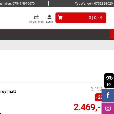
ichshafen: 07541 5916670
Tel. Wangen: 07522 93020
0 |
0,- €
vergleichen
Login
F2
3.199,- €
grey matt
22%
2.469,- €
L