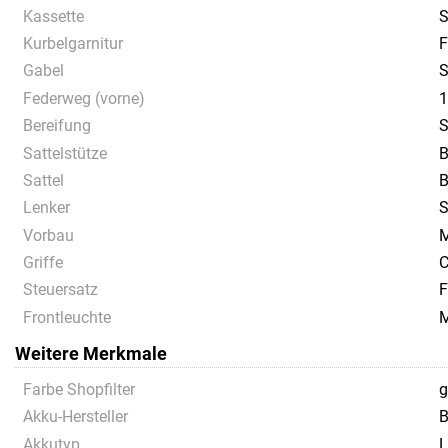
Kassette
S
Kurbelgarnitur
Gabel
Federweg (vorne)
Bereifung
S
Sattelstütze
B
Sattel
B
Lenker
S
Vorbau
M
Griffe
C
Steuersatz
F
Frontleuchte
M
Weitere Merkmale
Farbe Shopfilter
g
Akku-Hersteller
B
Akkutyp
L