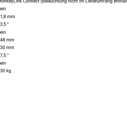
onkeyLink Connect (Beleuchtung nicht im Lieferumfang enthal
ein
1,8 mm
3,5 °
ein
648 mm
130 mm
7,5 °
ein
30 kg