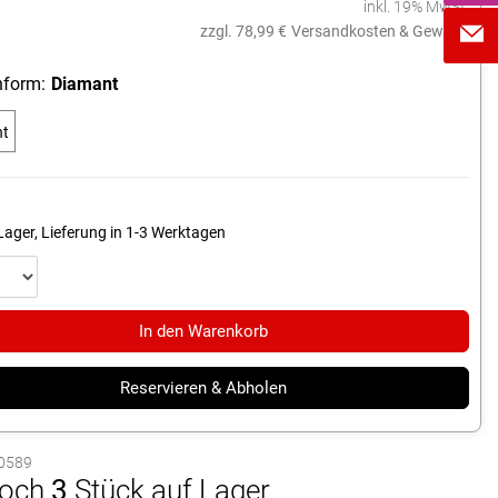
inkl. 19% MwSt.
zzgl. 78,99 €
Versandkosten & Gewicht
form:
Diamant
nt
Lager, Lieferung in 1-3 Werktagen
In den Warenkorb
Reservieren & Abholen
10589
och
3
Stück auf Lager