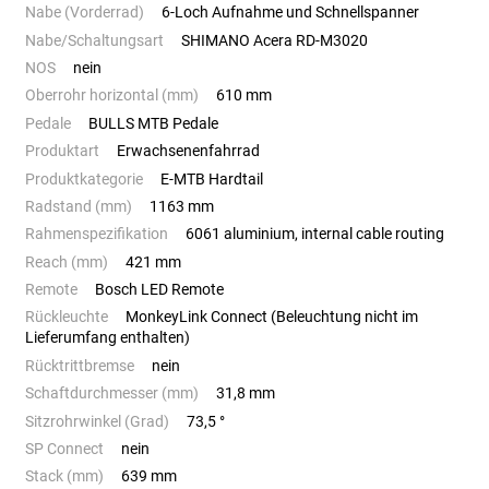
Nabe (Vorderrad)
6-Loch Aufnahme und Schnellspanner
Nabe/Schaltungsart
SHIMANO Acera RD-M3020
NOS
nein
Oberrohr horizontal (mm)
610 mm
Pedale
BULLS MTB Pedale
Produktart
Erwachsenenfahrrad
Produktkategorie
E-MTB Hardtail
Radstand (mm)
1163 mm
Rahmenspezifikation
6061 aluminium, internal cable routing
Reach (mm)
421 mm
Remote
Bosch LED Remote
Rückleuchte
MonkeyLink Connect (Beleuchtung nicht im
Lieferumfang enthalten)
Rücktrittbremse
nein
Schaftdurchmesser (mm)
31,8 mm
Sitzrohrwinkel (Grad)
73,5 °
SP Connect
nein
Stack (mm)
639 mm