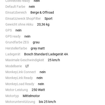
Connected ready
nein
Default Farbe
nein
Einsatzbereich
Berge & Offroad
Einsatzzweck ShopFilter
Sport
Gewicht ohne Akku
20,36 kg
GPS
nein
GPS ready
nein
Grundfarbe ZEG
grau
Herstellerfarbe
grey matt
Ladegerät
Bosch Standard Ladegerät 4A
Maximale Geschwindigkeit
25 km/h
Modellserie
LT
MonkeyLink Connect
nein
MonkeyLink Ready
nein
MonkeyLoad Ready
nein
Motor-Leistung
250 Watt
Motortyp
Mittelmotor
Motorunterstützung
bis 25 km/h