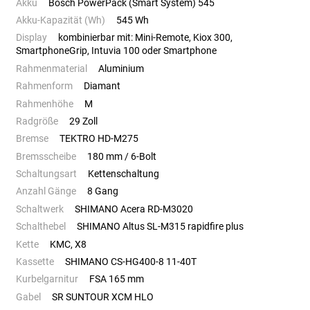
Akku
Bosch PowerPack (Smart System) 545
Akku-Kapazität (Wh)
545 Wh
Display
kombinierbar mit: Mini-Remote, Kiox 300,
SmartphoneGrip, Intuvia 100 oder Smartphone
Rahmenmaterial
Aluminium
Rahmenform
Diamant
Rahmenhöhe
M
Radgröße
29 Zoll
Bremse
TEKTRO HD-M275
Bremsscheibe
180 mm / 6-Bolt
Schaltungsart
Kettenschaltung
Anzahl Gänge
8 Gang
Schaltwerk
SHIMANO Acera RD-M3020
Schalthebel
SHIMANO Altus SL-M315 rapidfire plus
Kette
KMC, X8
Kassette
SHIMANO CS-HG400-8 11-40T
Kurbelgarnitur
FSA 165 mm
Gabel
SR SUNTOUR XCM HLO