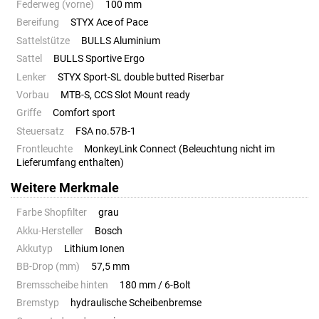
Federweg (vorne)
100 mm
Bereifung
STYX Ace of Pace
Sattelstütze
BULLS Aluminium
Sattel
BULLS Sportive Ergo
Lenker
STYX Sport-SL double butted Riserbar
Vorbau
MTB-S, CCS Slot Mount ready
Griffe
Comfort sport
Steuersatz
FSA no.57B-1
Frontleuchte
MonkeyLink Connect (Beleuchtung nicht im
Lieferumfang enthalten)
Weitere Merkmale
Farbe Shopfilter
grau
Akku-Hersteller
Bosch
Akkutyp
Lithium Ionen
BB-Drop (mm)
57,5 mm
Bremsscheibe hinten
180 mm / 6-Bolt
Bremstyp
hydraulische Scheibenbremse