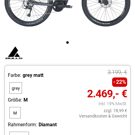
3.199,- €
Farbe:
grey matt
22%
grey
2.469,- €
matt
Größe:
M
inkl. 19% MwSt.
zzgl. 78,99 €
M
Versandkosten & Gewicht
Rahmenform:
Diamant