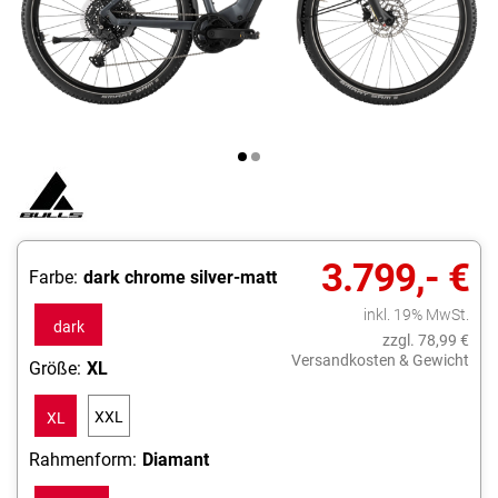
3.799,- €
Farbe:
dark chrome silver-matt
inkl. 19% MwSt.
dark
zzgl. 78,99 €
chrome
Versandkosten & Gewicht
Größe:
XL
silver-
XXL
XL
matt
Rahmenform:
Diamant