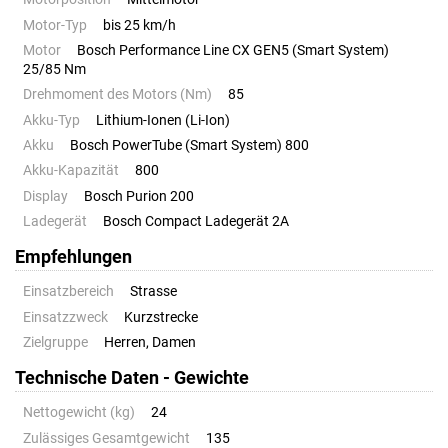
Motor-Typ
bis 25 km/h
Motor
Bosch Performance Line CX GEN5 (Smart System)
25/85 Nm
Drehmoment des Motors (Nm)
85
Akku-Typ
Lithium-Ionen (Li-Ion)
Akku
Bosch PowerTube (Smart System) 800
Akku-Kapazität
800
Display
Bosch Purion 200
Ladegerät
Bosch Compact Ladegerät 2A
Empfehlungen
Einsatzbereich
Strasse
Einsatzzweck
Kurzstrecke
Zielgruppe
Herren, Damen
Technische Daten - Gewichte
Nettogewicht (kg)
24
Zulässiges Gesamtgewicht
135