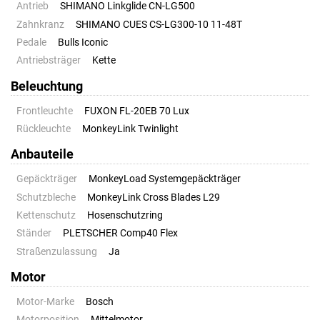
Antrieb
SHIMANO Linkglide CN-LG500
Zahnkranz
SHIMANO CUES CS-LG300-10 11-48T
Pedale
Bulls Iconic
Antriebsträger
Kette
Beleuchtung
Frontleuchte
FUXON FL-20EB 70 Lux
Rückleuchte
MonkeyLink Twinlight
Anbauteile
Gepäckträger
MonkeyLoad Systemgepäckträger
Schutzbleche
MonkeyLink Cross Blades L29
Kettenschutz
Hosenschutzring
Ständer
PLETSCHER Comp40 Flex
Straßenzulassung
Ja
Motor
Motor-Marke
Bosch
Motorposition
Mittelmotor