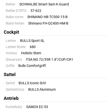
Reifen
SCHWALBE Smart Sam K-Guard
Reifen ETRTO
57-622
Nabe vorne
SHIMANO HB-TC500-15-B
Nabe hinten
Shimano FH-QC400-HM-B
Cockpit
Lenker
BULLS Sport-SL
Lenker Breite
680
Vorbau
Holistic Stem
Steuersatz
FSA NO.72/55R 1.8"/CUP/CR1
Griffe
Bulls Comfortgriff
Sattel
Sattel
BULLS Iconic SUV
Sattelstütze
BULLS Aluminium
Antrieb
Kurbelsatz
SAMOX EC-53