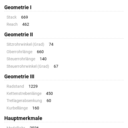
Geometrie I
Stack
669
Reach
462
Geometrie II
Sitzrohrwinkel (Grad)
74
Oberrohrlänge
660
Steuerrohrlänge
140
Steuerrohrwinkel (Grad)
67
Geometrie III
Radstand
1229
Kettenstrebenlänge
450
Tretlagerabsenkung
60
Kurbellänge
160
Hauptmerkmale