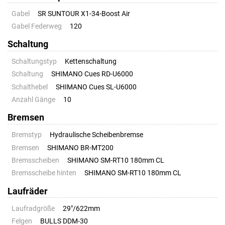
Gabel
SR SUNTOUR X1-34-Boost Air
Gabel Federweg
120
Schaltung
Schaltungstyp
Kettenschaltung
Schaltung
SHIMANO Cues RD-U6000
Schalthebel
SHIMANO Cues SL-U6000
Anzahl Gänge
10
Bremsen
Bremstyp
Hydraulische Scheibenbremse
Bremsen
SHIMANO BR-MT200
Bremsscheiben
SHIMANO SM-RT10 180mm CL
Bremsscheibe hinten
SHIMANO SM-RT10 180mm CL
Laufräder
Laufradgröße
29"/622mm
Felgen
BULLS DDM-30