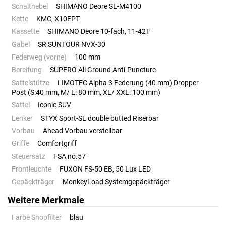
Schalthebel
SHIMANO Deore SL-M4100
Kette
KMC, X10EPT
Kassette
SHIMANO Deore 10-fach, 11-42T
Gabel
SR SUNTOUR NVX-30
Federweg (vorne)
100 mm
Bereifung
SUPERO All Ground Anti-Puncture
Sattelstütze
LIMOTEC Alpha 3 Federung (40 mm) Dropper
Post (S:40 mm, M/ L: 80 mm, XL/ XXL: 100 mm)
Sattel
Iconic SUV
Lenker
STYX Sport-SL double butted Riserbar
Vorbau
Ahead Vorbau verstellbar
Griffe
Comfortgriff
Steuersatz
FSA no.57
Frontleuchte
FUXON FS-50 EB, 50 Lux LED
Gepäckträger
MonkeyLoad Systemgepäckträger
Weitere Merkmale
Farbe Shopfilter
blau