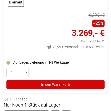
Diamant
blue
4.399,- €
25%
3.269,- €
inkl. 19% MwSt.
zzgl. 78,99 €
Versandkosten & Gewicht
Auf Lager, Lieferung in 1-3 Werktagen
In den Warenkorb
Art. Nr.: 110599
Nur Noch
1
Stück auf Lager