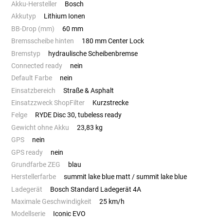
Akku-Hersteller
Bosch
Akkutyp
Lithium Ionen
BB-Drop (mm)
60 mm
Bremsscheibe hinten
180 mm Center Lock
Bremstyp
hydraulische Scheibenbremse
Connected ready
nein
Default Farbe
nein
Einsatzbereich
Straße & Asphalt
Einsatzzweck ShopFilter
Kurzstrecke
Felge
RYDE Disc 30, tubeless ready
Gewicht ohne Akku
23,83 kg
GPS
nein
GPS ready
nein
Grundfarbe ZEG
blau
Herstellerfarbe
summit lake blue matt / summit lake blue
Ladegerät
Bosch Standard Ladegerät 4A
Maximale Geschwindigkeit
25 km/h
Modellserie
Iconic EVO