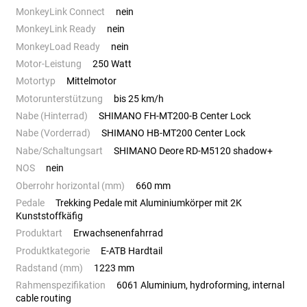
MonkeyLink Connect
nein
MonkeyLink Ready
nein
MonkeyLoad Ready
nein
Motor-Leistung
250 Watt
Motortyp
Mittelmotor
Motorunterstützung
bis 25 km/h
Nabe (Hinterrad)
SHIMANO FH-MT200-B Center Lock
Nabe (Vorderrad)
SHIMANO HB-MT200 Center Lock
Nabe/Schaltungsart
SHIMANO Deore RD-M5120 shadow+
NOS
nein
Oberrohr horizontal (mm)
660 mm
Pedale
Trekking Pedale mit Aluminiumkörper mit 2K
Kunststoffkäfig
Produktart
Erwachsenenfahrrad
Produktkategorie
E-ATB Hardtail
Radstand (mm)
1223 mm
Rahmenspezifikation
6061 Aluminium, hydroforming, internal
cable routing