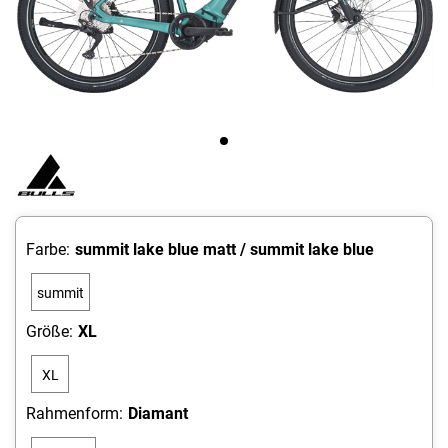
Farbe:
summit lake blue matt / summit lake blue
summit
lake
Größe:
XL
blue
XL
matt /
summit
Rahmenform:
Diamant
lake