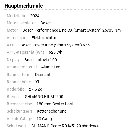
Hauptmerkmale
Modelljahr
2024
Motor Hersteller
Bosch
Motor
Bosch Performance Line CX (Smart System) 25/85 Nm
Antriebsart
Elektro-Motor
Akku
Bosch PowerTube (Smart System) 625
Akku-Kapazität (Wh)
625 Wh
Display
Bosch Intuvia 100
Rahmenmaterial
Aluminium
Rahmenform
Diamant
Rahmenhöhe
XL
Radgröße
27,5 Zoll
Bremse
SHIMANO BR-MT200
Bremsscheibe
180 mm Center Lock
Schaltungsart
Kettenschaltung
Anzahl Gänge
10 Gang
Schaltwerk
SHIMANO Deore RD-M5120 shadow+