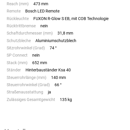
Reach (mm)
473 mm
Remote
Bosch LED Remote
Rückleuchte
FUXON R-Glow S EB, mit COB Technologie
Rücktrittbremse
nein
Schaftdurchmesser (mm)
31,8 mm
Schutzbleche
Aluminiumschutzblech
Sitzrohrwinkel (Grad)
74 °
SP Connect
nein
Stack (mm)
652 mm
Ständer
Hinterbauständer Ksa 40
Steuerrohrlänge (mm)
140 mm
Steuerrohrwinkel (Grad)
66 °
Straßenausstattung
ja
Zulässiges Gesamtgewicht
135 kg